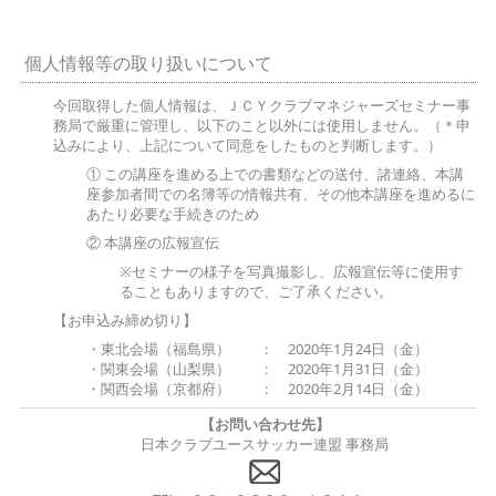
個人情報等の取り扱いについて
今回取得した個人情報は、ＪＣＹクラブマネジャーズセミナー事
務局で厳重に管理し、以下のこと以外には使用しません。（＊申
込みにより、上記について同意をしたものと判断します。）
① この講座を進める上での書類などの送付、諸連絡、本講
座参加者間での名簿等の情報共有、その他本講座を進めるに
あたり必要な手続きのため
② 本講座の広報宣伝
※セミナーの様子を写真撮影し、広報宣伝等に使用す
ることもありますので、ご了承ください。
【お申込み締め切り】
・東北会場（福島県） ： 2020年1月24日（金）
・関東会場（山梨県） ： 2020年1月31日（金）
・関西会場（京都府） ： 2020年2月14日（金）
【お問い合わせ先】
日本クラブユースサッカー連盟 事務局