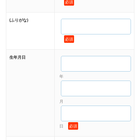
必須
(ふりがな)
必須
生年月日
年
月
日
必須