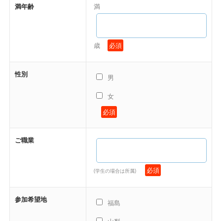
満年齢
満
歳
必須
性別
男
女
必須
ご職業
必須
(学生の場合は所属)
参加希望地
福島