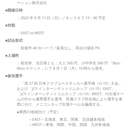
ーション株式会社
■開催日時
：2022 年 9 月 11 日（日）／キックオフ 13：00 予定
■対戦
：EAST vs WEST
■試合形式
：前後半 40 分ハーフ／延長なし、同点の場合 PK
■入場料
：前売券、当日券とも：大人 500 円、小中学生 300 円 「Boo-
Woo チケット」にて 8 月 1 日（月）10 時から発売。
■参加選手
：「第 37 回 日本クラブユースサッカー選手権（U-15）大会」
および「JCY インターシティトリムカップ（U-15）EAST」、
「JCY インターシティトリムカップ（U-15）WEST」の出場チー
ムの中から優秀選手を選考、所属クラブ所在地により選手を東
西に分け、メニコンカップ出場チームを編成する。
●東西の地域分け（予定）
＜EAST＞北海道、東北、関東、北信越各地域
＜WEST＞東海、関西、中国、四国、九州各地域