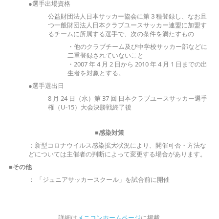
●選手出場資格
公益財団法人日本サッカー協会に第３種登録し、なお且
つ一般財団法人日本クラブユースサッカー連盟に加盟す
るチームに所属する選手で、次の条件を満たすもの
・他のクラブチーム及び中学校サッカー部などに
二重登録されていないこと
・2007 年 4 月 2 日から 2010 年 4 月 1 日までの出
生者を対象とする。
●選手選出日
8 月 24 日（水）第 37 回 日本クラブユースサッカー選手
権（U-15）大会決勝戦終了後
■感染対策
：新型コロナウイルス感染拡大状況により、開催可否・方法な
どについては主催者の判断によって変更する場合があります。
■その他
： 「ジュニアサッカースクール」を試合前に開催
詳細は
メニコンホームページ
に掲載