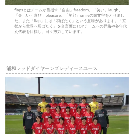
flapsとはチームが目指す「自由」freedom、「笑い」laugh、
「楽しい・喜び」pleasure、「笑顔」smileの頭文字をとりまし
た。また「flap」には「羽ばたく」という意味があります。「京
都から世界へ羽ばたく」を合言葉にTOPチームへの昇格や各年代
別代表を目指し、日々努力しています。
浦和レッドダイヤモンズレディースユース