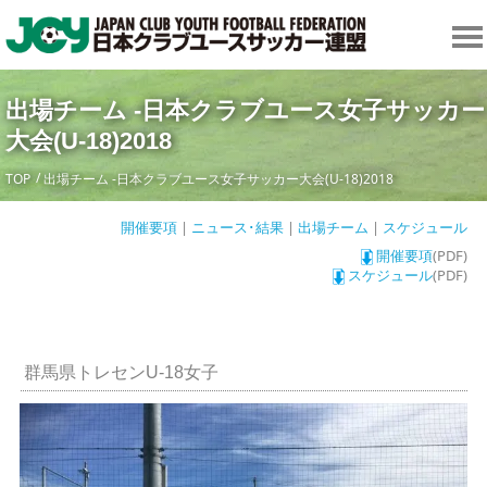
出場チーム -日本クラブユース女子サッカー
大会(U-18)2018
TOP
出場チーム -日本クラブユース女子サッカー大会(U-18)2018
開催要項
|
ニュース･結果
|
出場チーム
|
スケジュール
開催要項
(PDF)
スケジュール
(PDF)
群馬県トレセンU-18女子