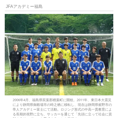
JFAアカデミー福島
2006年4月、福島県双葉郡楢葉町に開校。2011年、東日本大震災
により静岡県御殿場市の時之栖に移転し、現在は静岡県裾野市の
帝人アカデミー富士にて活動。ロジング形式の中高一貫教育によ
る長期的視野に立ち、サッカーを通じて「先頭に立って社会に貢