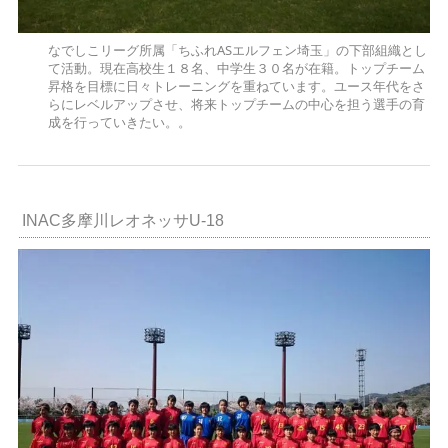
なでしこリーグ所属「ちふれASエルフェン埼玉」の下部組織とし
て活動。現在高校生１８名、中学生３０名が在籍。トップチーム
昇格を目標に日々トレーニングを重ねています。ユース年代をさ
らにレベルアップさせ、将来トップチームの中心を担う選手の育
成を行っていきたい。。
INAC多摩川レオネッサU-18