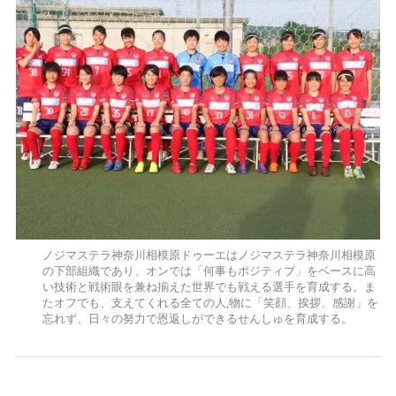
ノジマステラ神奈川相模原ドゥーエはノジマステラ神奈川相模原
の下部組織であり、オンでは「何事もポジティブ」をベースに高
い技術と戦術眼を兼ね揃えた世界でも戦える選手を育成する。ま
たオフでも、支えてくれる全ての人,物に「笑顔、挨拶、感謝」を
忘れず、日々の努力で恩返しができるせんしゅを育成する。