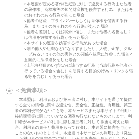
○本連盟が定める著作権規定に対して違反する行為また他者
の著作権、商標権等の知的財産権を侵害する行為、またはそ
のおそれのある行為があった場合
○他者の財産、プライバシーもしくは肖像権を侵害する行
為、またはそのおそれのある行為があった場合
○他者を差別もしくは誹謗中傷し、または他者の名誉もしく
は信用を毀損する行為があった場合
○本サイトの運営を妨害する行為があった場合
○別の他人や組織などになりすましたり、人物、企業、グル
ープあるいはその他の実体との関係を故意に詐称した場合 ○
意図的に法律違反をした場合
○上記各項目のいずれかに該当する行為（当該行為を他者が
行っている場合を含む）を助長する目的の行為（リンクを張
る等を含む）があった場合
＜免責事項＞
本連盟は、利用者および第三者に対し、本サイトを通じて提供
する全ての情報に関する適法性、完全性、正確性、有用性、第三
者の権利侵害が ないこと等、本サービスまたは本サイトの利用・
接続環境等に関していかなる保障も行なわないものとします。利
用者が本サービスの利用に際し第三者に対して 損害を与えた場
合、利用者の責任と費用をもって解決し、本連盟に損害を与える
ことのないものとします。本連盟は本サービスの利用により発生
した利用者の損 害全てに対し、いかなる責任も負わないものと