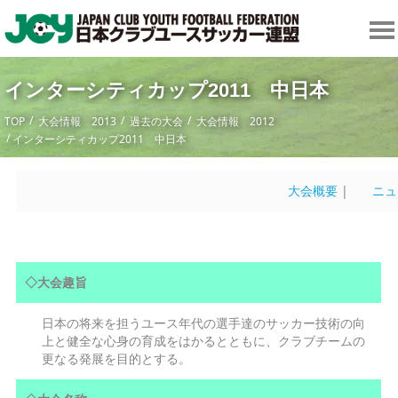
インターシティカップ2011 中日本
TOP
大会情報 2013
過去の大会
大会情報 2012
インターシティカップ2011 中日本
大会概要
|
ニュ
◇大会趣旨
日本の将来を担うユース年代の選手達のサッカー技術の向
上と健全な心身の育成をはかるとともに、クラブチームの
更なる発展を目的とする。