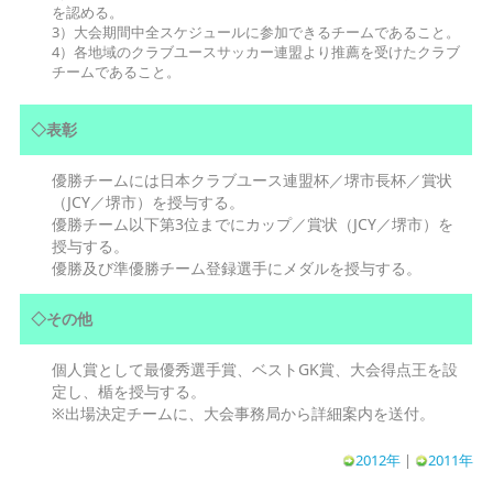
を認める。
3）大会期間中全スケジュールに参加できるチームであること。
4）各地域のクラブユースサッカー連盟より推薦を受けたクラブ
チームであること。
◇表彰
優勝チームには日本クラブユース連盟杯／堺市長杯／賞状
（JCY／堺市）を授与する。
優勝チーム以下第3位までにカップ／賞状（JCY／堺市）を
授与する。
優勝及び準優勝チーム登録選手にメダルを授与する。
◇その他
個人賞として最優秀選手賞、ベストGK賞、大会得点王を設
定し、楯を授与する。
※出場決定チームに、大会事務局から詳細案内を送付。
2012年
|
2011年