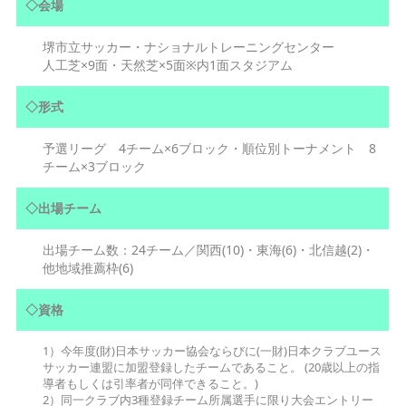
◇会場
堺市立サッカー・ナショナルトレーニングセンター
人工芝×9面・天然芝×5面※内1面スタジアム
◇形式
予選リーグ 4チーム×6ブロック・順位別トーナメント 8
チーム×3ブロック
◇出場チーム
出場チーム数：24チーム／関西(10)・東海(6)・北信越(2)・
他地域推薦枠(6)
◇資格
1）今年度(財)日本サッカー協会ならびに(一財)日本クラブユース
サッカー連盟に加盟登録したチームであること。 (20歳以上の指
導者もしくは引率者が同伴できること。)
2）同一クラブ内3種登録チーム所属選手に限り大会エントリー