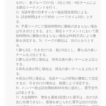
を行い、各グループの1位・2位と3位・4位チームによ
る順位トーナメントを行う。
2）当該年度の日本サッカー協会競技規則による。
3）試合時間はすべて60分（ハーフタイム5分）とす
る。
4）予選リーグにて競技時間内に勝敗の決まらない場合
は引き分けとする。また、順位トーナメントにおいて競
技時間内に勝敗が決まらない場合はPK戦方式により勝
敗を決定する。5）リーグの順位は、次のとおりとす
る。
1.勝ち3点・引き分け1点・負け0点とし、勝ち点の多い
チームを上位とする。
2.勝ち点が同じ場合は、得失点差の多いチームを上位と
する。
3.得失点差が同じ場合は、得点の多いチームを上位とす
る。
4.得点が同じ場合は、当該チームの対戦の勝敗にて決定
するが、引き分けの場合は、抽選により決定する。
6）メンバー表は試合開始前60分前に提出し、選手交代
は5名とする。
7）大会期間中、警告を通算2回受けた選手は，次の1試
合に出場できない。退場を命じられた選手は次の1試合