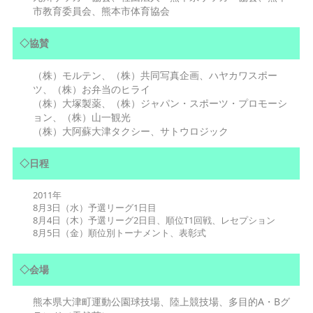
市教育委員会、熊本市体育協会
◇協賛
（株）モルテン、（株）共同写真企画、ハヤカワスポー
ツ、（株）お弁当のヒライ
（株）大塚製薬、（株）ジャパン・スポーツ・プロモーシ
ョン、（株）山一観光
（株）大阿蘇大津タクシー、サトウロジック
◇日程
2011年
8月3日（水）予選リーグ1日目
8月4日（木）予選リーグ2日目、順位T1回戦、レセプション
8月5日（金）順位別トーナメント、表彰式
◇会場
熊本県大津町運動公園球技場、陸上競技場、多目的A・Bグ