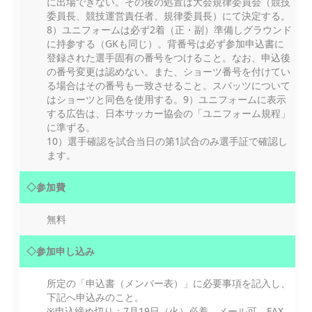
に出場できない。その後の処置は大会規律委員会（競技
委員長、競技運営責任者、規律委員長）にて決定する。
8）ユニフォームは必ず2着（正・副）準備しグラウンド
に持参する（GKも同じ）。背番号は必ず参加申込書に
登録された選手固有の番号をつけること。なお、申込後
の番号変更は認めない。また、ショーツ番号を付けてい
る場合はその番号も一致させること。スパッツについて
はショーツと同色を使用する。9）ユニフォームに表示
する広告は、日本サッカー協会の「ユニフォーム規程」
に準ずる。
10）選手確認を試合当日の第1試合のみ選手証で確認し
ます。
◇参加費
無料
◇参加申し込み
所定の「申込書（メンバー表）」に必要事項を記入し、
下記へ申込みのこと。
※申込締め切り：7月19日（火）必着。メール可、FAX