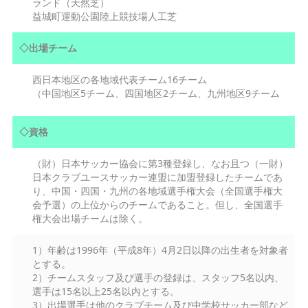
ランド（天然芝）
益城町運動公園陸上競技場人工芝
◇出場チーム
西日本地区の各地域代表チーム16チーム
（中国地区5チーム、四国地区2チーム、九州地区9チーム
◇資格
（財）日本サッカー協会に第3種登録し、なお且つ（一財）
日本クラブユースサッカー連盟に加盟登録したチームであ
り、中国・四国・九州の各地域選手権大会（全国選手権大
会予選）の上位からのチームであること。但し、全国選手
権大会出場チームは除く。
1）年齢は1996年（平成8年）4月2日以降の出生者を対象者
とする。
2）チームスタッフ及び選手の登録は、スタッフ5名以内、
選手は15名以上25名以内とする。
3）出場選手は他のクラブチーム及び中学校サッカー部など