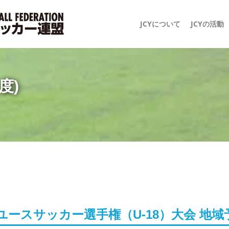
JCYについて
JCYの活動
度)
ユースサッカー選手権（U-18）大会 地域