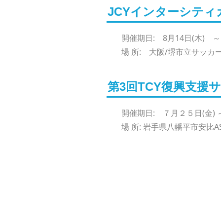
JCYインターシティカッ
開催期日: 8月14日(木) ～
場 所: 大阪/堺市立サッ
第3回TCY復興支援
開催期日: ７月２５日(金) 
場 所: 岩手県八幡平市安比A