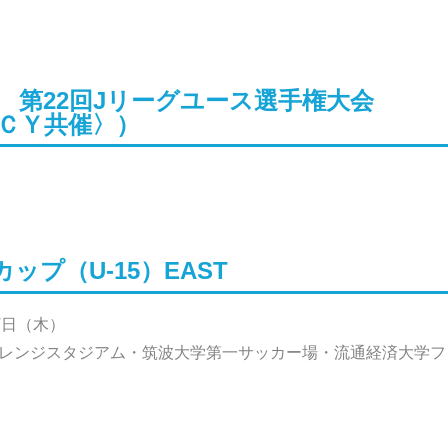
プ 第22回Jリーグユース選手権大会
ＪＣＹ共催〉）
ップ（U-15）EAST
 7日（木）
ャレンジスタジアム・筑波大学第一サッカー場・流通経済大学