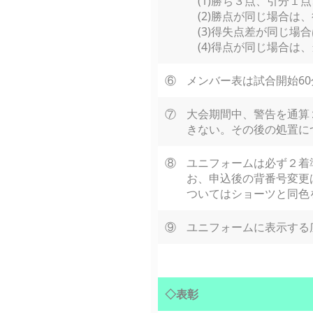
(1)勝ち３点、引分１
(2)勝点が同じ場合は
(3)得失点差が同じ場
(4)得点が同じ場合は
⑥
メンバー表は試合開始6
⑦
大会期間中、警告を通算
きない。その後の処置に
⑧
ユニフォームは必ず２着
お、申込後の背番号変更
ついてはショーツと同色
⑨
ユニフォームに表示する
◇表彰