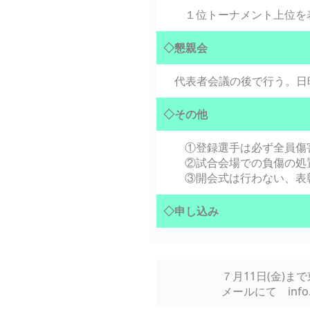
１位トーナメント上位を
◇懇親会
代表者会議の後で行う。日
◇その他
①登録選手は必ず全員傷
②試合会場での負傷の処
③開会式は行わない、表
◇申し込み
７月11日(金)
メールにて info