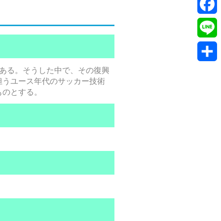
Twitte
Faceb
Line
ある。そうした中で、その復興
共
担うユース年代のサッカー技術
有
ものとする。