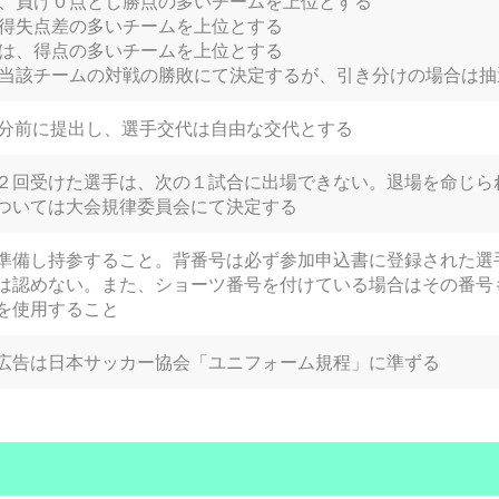
点、負け０点とし勝点の多いチームを上位とする
、得失点差の多いチームを上位とする
合は、得点の多いチームを上位とする
、当該チームの対戦の勝敗にて決定するが、引き分けの場合は
0分前に提出し、選手交代は自由な交代とする
２回受けた選手は、次の１試合に出場できない。退場を命じら
ついては大会規律委員会にて決定する
準備し持参すること。背番号は必ず参加申込書に登録された選
は認めない。また、ショーツ番号を付けている場合はその番号
を使用すること
広告は日本サッカー協会「ユニフォーム規程」に準ずる