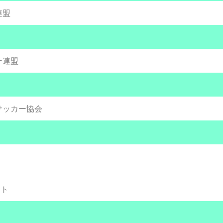
連盟
ー連盟
サッカー協会
目
目
ント