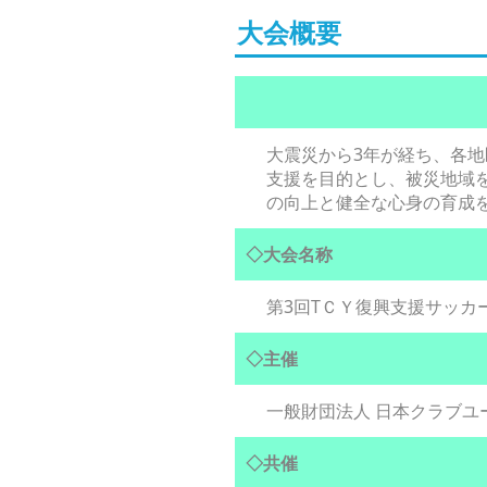
大会概要
大震災から3年が経ち、各
支援を目的とし、被災地域
の向上と健全な心身の育成
◇大会名称
第3回TＣＹ復興支援サッカ
◇主催
一般財団法人 日本クラブユ
◇共催