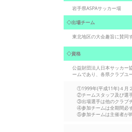
岩手県ASPAサッカー場
◇出場チーム
東北地区の大会趣旨に賛同
◇資格
公益財団法人日本サッカー
ームであり、各県クラブユ
①1999年(平成11年)４
②チームスタッフ及び選手
③出場選手は他のクラブチ
④参加チームは全期間必ず
⑤参加チームは主催者が斡