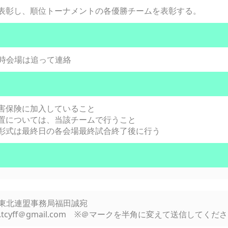
表彰し、順位トーナメントの各優勝チームを表彰する。
時会場は追って連絡
害保険に加入していること
置については、当該チームで行うこと
彰式は最終日の各会場最終試合終了後に行う
まで東北連盟事務局福田誠宛
.tcyff＠gmail.com ※＠マークを半角に変えて送信してくだ