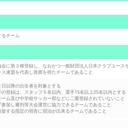
するチーム
協会に第３種登録し、なおかつ一般財団法人日本クラブユース
ース連盟を代表し推薦を得たチームであること
月２日以降の出生者を対象とする
の登録は、スタッフ５名以内、選手15名以上25名以内とする
ーム及び中学校サッカー部などに二重登録されていないこと
参加し審判等大会運営に協力できるチームであること
旋する指定の宿舎に宿泊が出来るチームであること