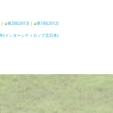
)
|
第2回(2013)
|
第1回(2012)
11年(インターシティカップ北日本)