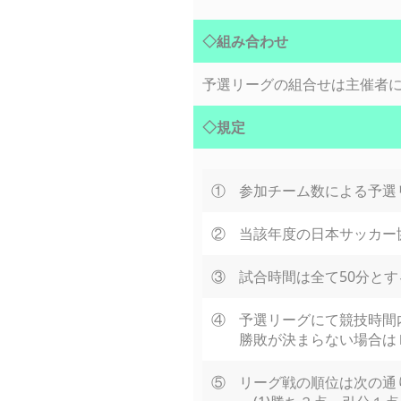
◇組み合わせ
予選リーグの組合せは主催者
◇規定
①
参加チーム数による予選
②
当該年度の日本サッカー
③
試合時間は全て50分とする
④
予選リーグにて競技時間
勝敗が決まらない場合は
⑤
リーグ戦の順位は次の通