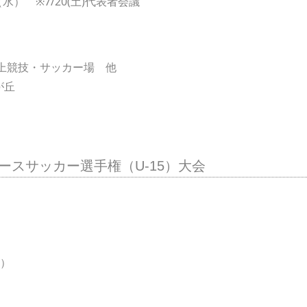
（水） ※7/20(土)代表者会議
上競技・サッカー場 他
が丘
ユースサッカー選手権（U-15）大会
・祝）