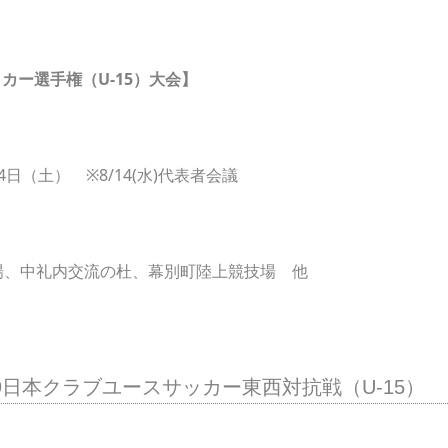
ッカー選手権（U-15）大会】
24日（土） ※8/14(水)代表者会議
場、中礼内交流の杜、幕別町陸上競技場 他
19日本クラブユースサッカー東西対抗戦（U-15）