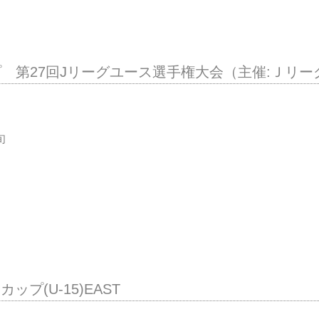
プ 第27回Jリーグユース選手権大会（主催:Ｊリ
旬
ップ(U-15)EAST