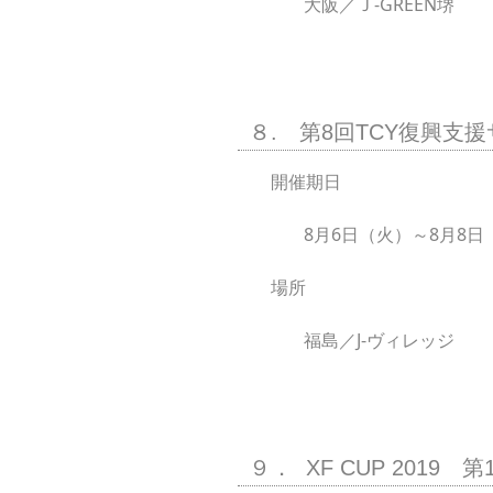
大阪／Ｊ-GREEN堺
８. 第8回TCY復興支
開催期日
8月6日（火）～8月8日
場所
福島／J-ヴィレッジ
９． XF CUP 201