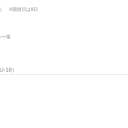
日） ※競技日は8日
カー場
-18）