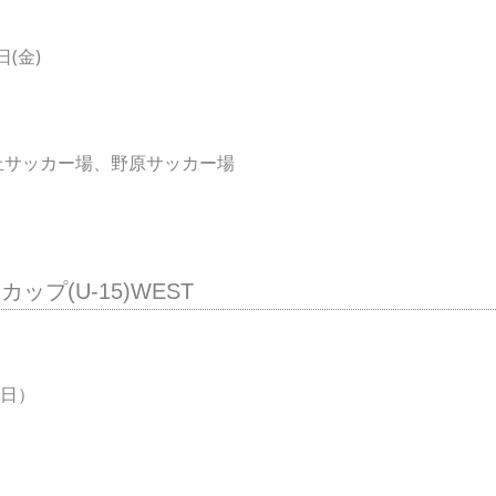
日(金)
丘サッカー場、野原サッカー場
ップ(U-15)WEST
（日）