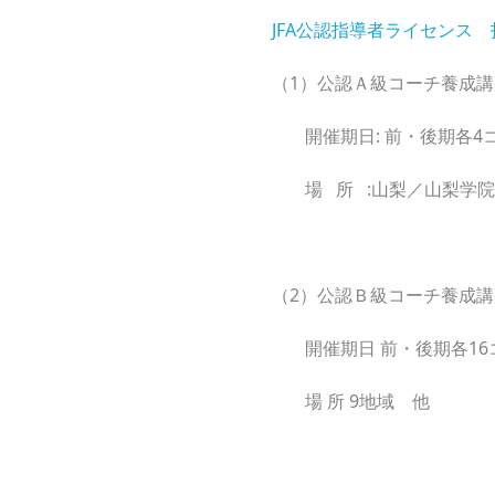
JFA公認指導者ライセンス
（1）公認Ａ級コーチ養
開催期日: 前・後期各4
場 所 :山梨／山梨学
（2）公認Ｂ級コーチ養
開催期日 前・後期各16
場 所 9地域 他