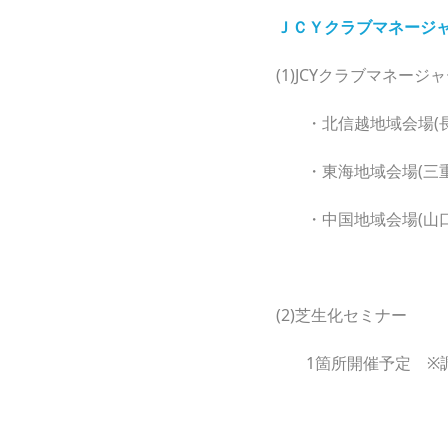
ＪＣＹクラブマネージャ
(1)JCYクラブマネージ
・北信越地域会場(長野県
・東海地域会場(三重県鈴
・中国地域会場(山口県山
(2)芝生化セミナー
1箇所開催予定 ※