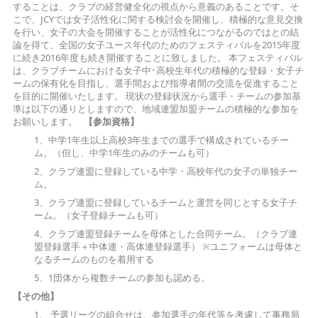
することは、クラブの経営健全化の視点から意義のあることです。そ
こで、JCYでは女子活性化に関する検討会を開催し、積極的な意見交換
を行い、女子の大会を開催することが活性化につながるのではとの結
論を得て、全国の女子ユース年代のためのフェスティバルを2015年度
に続き2016年度も続き開催することに致しました。 本フェスティバル
は、クラブチームにおける女子中･高校生年代の積極的な登録・女子チ
ームの保有化を目指し、選手間および指導者間の交流を促進すること
を目的に開催いたします。 現状の登録状況から選手・チームの参加基
準は以下の通りとしますので、地域連盟加盟チームの積極的な参加を
お願いします。
【参加資格】
1、中学1年生以上高校3年生までの選手で構成されているチー
ム。（但し、中学1年生のみのチームも可）
2、クラブ連盟に登録している中学・高校年代の女子の単独チー
ム。
3、クラブ連盟に登録しているチームと運営を同じとする女子チ
ーム。（女子登録チームも可）
4、クラブ連盟登録チームを母体とした合同チーム。（クラブ連
盟登録選手＋中体連・高体連登録選手） ※ユニフォームは母体と
なるチームのものを着用する
5、1団体から複数チームの参加も認める。
【その他】
1、 予選リーグの組合せは、参加選手の年代等を考慮して事務局