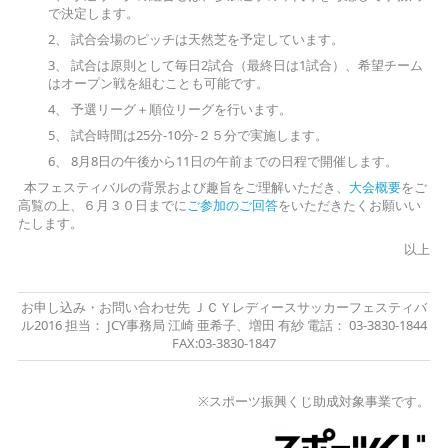
で決定します。
2、 試合会場のピッチは天然芝を予定しています。
3、 試合は原則として毎日2試合（最終日は1試合）、希望チーム
はオープン戦を組むことも可能です。
4、 予選リーグ＋順位リーグを行います。
5、 試合時間は25分-10分-２５分で実施します。
6、 8月8日の午後から11日の午前までの日程で開催します。
本フェスティバルの背景および趣旨をご理解いただき、
大会概要
をご
高覧の上、６月３０日までに
ご参加のご回答
をいただきたくお願いい
たします。
以上
お申し込み・お問い合わせ先 ＪＣＹレディースサッカーフェスティバ
ル2016 担当： JCY事務局 江崎 亜希子、増田 有紗 電話： 03-3830-1844
FAX:03-3830-1847
※スポーツ振興くじ助成対象事業です。