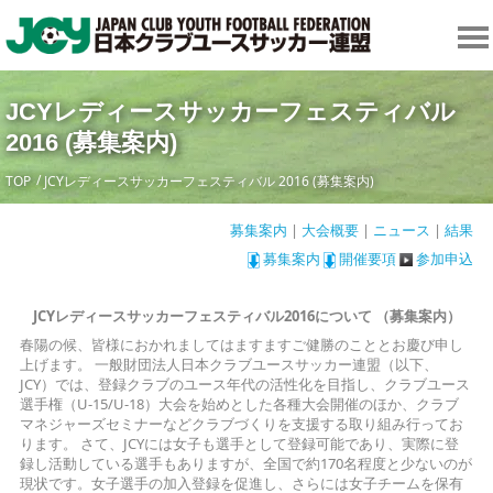
JCYレディースサッカーフェスティバル
2016 (募集案内)
TOP
JCYレディースサッカーフェスティバル 2016 (募集案内)
募集案内
|
大会概要
|
ニュース
|
結果
募集案内
開催要項
参加申込
JCYレディースサッカーフェスティバル2016について
（募集案内）
春陽の候、皆様におかれましてはますますご健勝のこととお慶び申し
上げます。 一般財団法人日本クラブユースサッカー連盟（以下、
JCY）では、登録クラブのユース年代の活性化を目指し、クラブユース
選手権（U-15/U-18）大会を始めとした各種大会開催のほか、クラブ
マネジャーズセミナーなどクラブづくりを支援する取り組み行ってお
ります。 さて、JCYには女子も選手として登録可能であり、実際に登
録し活動している選手もありますが、全国で約170名程度と少ないのが
現状です。女子選手の加入登録を促進し、さらには女子チームを保有