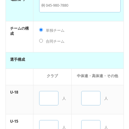
チームの構
単独チーム
成
合同チーム
選手構成
クラブ
中体連・高体連・その他
U-18
人
人
U-15
人
人