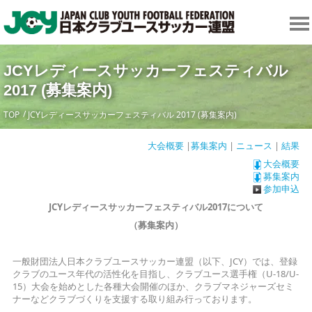
JCYレディースサッカーフェスティバル
2017 (募集案内)
TOP
JCYレディースサッカーフェスティバル 2017 (募集案内)
大会概要
|
募集案内
|
ニュース
|
結果
大会概要
募集案内
参加申込
JCYレディースサッカーフェスティバル2017について
（募集案内）
一般財団法人日本クラブユースサッカー連盟（以下、JCY）では、登録
クラブのユース年代の活性化を目指し、クラブユース選手権（U-18/U-
15）大会を始めとした各種大会開催のほか、クラブマネジャーズセミ
ナーなどクラブづくりを支援する取り組み行っております。