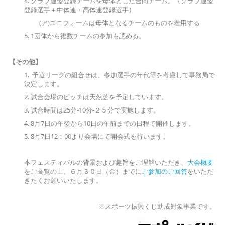
4. クラブ連盟登録チームを母体とした合同チーム。（クラブ連盟
登録選手＋中体連・高体連登録選手）
(ア)ユニフォームは母体となるチームのものを着用する
5. 1団体から複数チームの参加も認める。
【その他】
1. 予選リーグの組合せは、参加選手の年代等を考慮して事務局で
決定します。
2. 試合会場のピッチは天然芝を予定しています。
3. 試合時間は25分-10分-２５分で実施します。
4. 8月7日の午後から10日の午前までの日程で開催します。
5. 8月7日12：00より会場にて開会式を行います。
本フェスティバルの背景および趣旨をご理解いただき、
大会概要
をご高覧の上、６月３０日（金）までに
ご参加のご回答
をいただ
きたくお願いいたします。
※スポーツ振興くじ助成対象事業です。