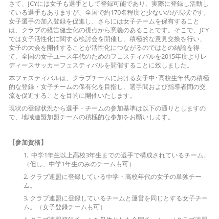
さて、JCYには女子も選手として登録可能であり、実際に登録し活動し
ている選手もありますが、全国で約170名程度と少ないのが現状です。
女子選手の加入登録を促進し、さらには女子チームを保有すること
は、クラブの経営健全化の視点から意義のあることです。そこで、JCY
では女子活性化に関する検討会を開催し、積極的な意見交換を行い、
女子の大会を開催することが活性化につながるのではとの結論を得
て、全国の女子ユース年代のためのフェスティバルを2015年度よりレ
ディースサッカーフェスティバルを開催することに致しました。
本フェスティバルは、クラブチームにおける女子中･高校生年代の積極
的な登録・女子チームの保有化を目指し、選手間および指導者間の交
流を促進することを目的に開催いたします。
現状の登録状況から選手・チームの参加基準は以下の通りとしますの
で、地域連盟加盟チームの積極的な参加をお願いします。
【参加資格】
1. 中学1年生以上高校3年生までの選手で構成されているチーム。
（但し、中学1年生のみのチームも可）
2. クラブ連盟に登録している中学・高校年代の女子の単独チー
ム。
3. クラブ連盟に登録しているチームと運営を同じとする女子チー
ム。（女子登録チームも可）