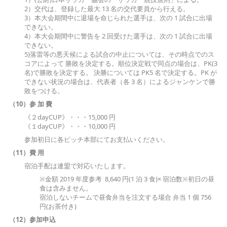
2）交代は、登録した最大 13 名の交代要員から行える。
3）本大会期間中に退場を命じられた選手は、次の 1 試合に出場
できない。
4）本大会期間中に警告を 2 回受けた選手は、次の 1 試合に出場
できない。
5)落雷等の悪天候による試合の中止については、その時点でのス
コアによって 勝敗を決定する。順位決定戦で同点の場合は、PK(3
名)で勝敗を決定する。 決勝については PK5 名で決定する。PK が
できない状況の場合は、代表者（各 3 名）によるジャンケンで勝
敗をつける。
（10）参 加 費
《２dayCUP》・・・15,000 円
《１dayCUP》・・・10,000 円
参加初日に各ピッチ本部にてお支払いください。
（11）費 用
宿泊手配は連盟で対応いたします。
※金額 2019 年度参考 8,640 円(1 泊 3 食)× 宿泊数※初日の昼
食は含みません。
宿泊しないチームで昼食弁当を注文する場合 弁当 1 個 756
円(お茶付き)
（12）参加申込