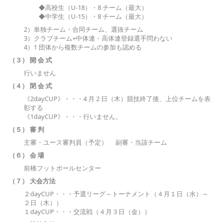
◆高校生（U-18）・8 チーム（最大）
◆中学生（U-15）・8 チーム（最大）
2）単独チーム・合同チーム、選抜チーム
3）クラブチーム+中体連・高体連登録選手問わない
4）1 団体から複数チームの参加も認める
（３） 開 会 式
行いません
（４） 閉 会 式
《2dayCUP》・・・4 月 2 日（木）競技終了後、上位チームを表
彰する
《1dayCUP》・・・行いません。
（５） 審 判
主審・ユース審判員（予定） 副審・当該チーム
（６） 会 場
前橋フットボールセンター
（７） 大会方法
２dayCUP・・・予選リーグ～トーナメント（４月１日（水）～
２日（木））
１dayCUP・・・交流戦（４月３日（金））