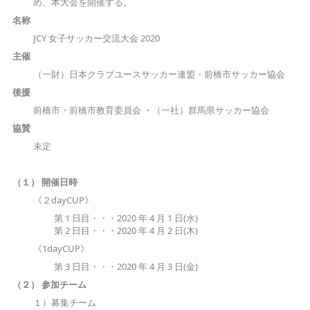
め、本大会を開催する。
名称
JCY 女子サッカー交流大会 2020
主催
（一財）日本クラブユースサッカー連盟・前橋市サッカー協会
後援
前橋市・前橋市教育委員会 ・（一社）群馬県サッカー協会
協賛
未定
（１） 開催日時
《２dayCUP》
第 1 日目・・・2020 年 4 月 1 日(水)
第 2 日目・・・2020 年 4 月 2 日(木)
《1dayCUP》
第 3 日目・・・2020 年 4 月 3 日(金)
（２） 参加チーム
１）募集チーム