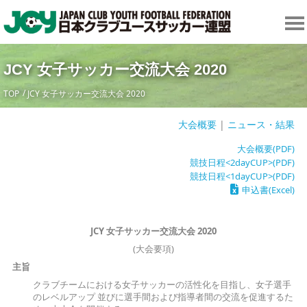
JCY 女子サッカー交流大会 2020
TOP
JCY 女子サッカー交流大会 2020
大会概要
|
ニュース・結果
大会概要(PDF)
競技日程<2dayCUP>(PDF)
競技日程<1dayCUP>(PDF)
申込書(Excel)
JCY 女子サッカー交流大会 2020
(大会要項)
主旨
クラブチームにおける女子サッカーの活性化を目指し、女子選手
のレベルアップ 並びに選手間および指導者間の交流を促進するた