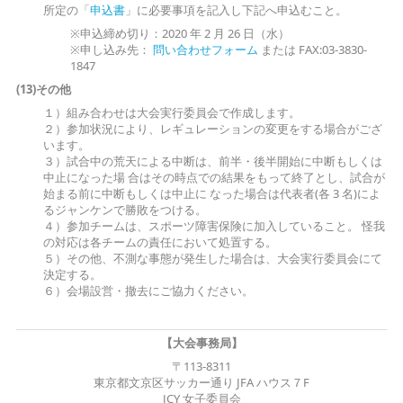
所定の「
申込書
」に必要事項を記入し下記へ申込むこと。
※申込締め切り：2020 年 2 月 26 日（水）
※申し込み先：
問い合わせフォーム
または FAX:03-3830-
1847
(13)その他
１）組み合わせは大会実行委員会で作成します。
２）参加状況により、レギュレーションの変更をする場合がござ
います。
３）試合中の荒天による中断は、前半・後半開始に中断もしくは
中止になった場 合はその時点での結果をもって終了とし、試合が
始まる前に中断もしくは中止に なった場合は代表者(各 3 名)によ
るジャンケンで勝敗をつける。
４）参加チームは、スポーツ障害保険に加入していること。 怪我
の対応は各チームの責任において処置する。
５）その他、不測な事態が発生した場合は、大会実行委員会にて
決定する。
６）会場設営・撤去にご協力ください。
【大会事務局】
〒113-8311
東京都文京区サッカー通り JFA ハウス７F
JCY 女子委員会