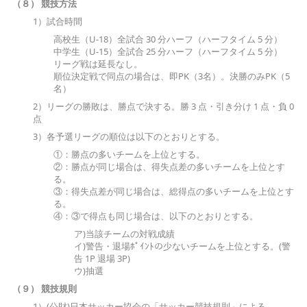
（８） 競技方法
1）試合時間
高校生（U-18）全試合 30 分ハーフ（ハーフタイム 5 分）
中学生（U-15）全試合 25 分ハーフ（ハーフタイム 5 分）
リーグ戦は延長なし。
順位決定戦で同点の場合は、即PK（3名）。決勝のみPK（5
名）
2）リーグの勝敗は、勝点で決する。勝 3 点・引き分け 1 点・負 0
点
3）各予選リーグの順位は以下のとおりとする。
①：勝点の多いチームを上位とする。
②：勝点が同じ場合は、得失点差の多いチームを上位とす
る。
③：得失点差が同じ場合は、総得点の多いチームを上位とす
る。
④：③で得点も同じ場合は、以下のとおりとする。
ア)当該チームの対戦成績
イ)警告・退場ﾎﾟｲﾝﾄの少ないチームを上位とする。(警
告 1P 退場 3P)
ウ)抽選
（９） 競技規則
1）(公財)日本サッカー協会の「サッカー競技規則」による。