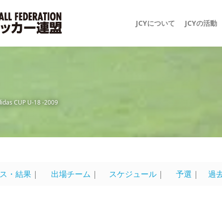
JCYについて
JCYの活動
didas CUP U-18 -2009
ス・結果
|
出場チーム
|
スケジュール
|
予選
|
過