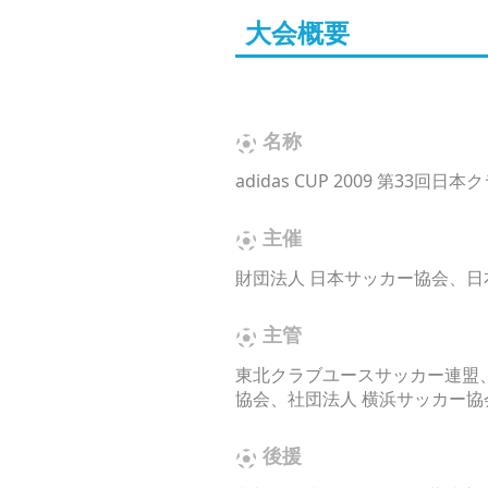
大会概要
名称
adidas CUP 2009 第3
主催
財団法人 日本サッカー協会、
主管
東北クラブユースサッカー連盟
協会、社団法人 横浜サッカー協
後援