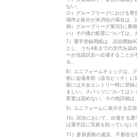
ない。
ロ）グループリーグにおける警
場停止処分が未消化の場合は、
例）グループリーグ第3日に累
ハ）その後の処置については、
7）選手登録用紙は、試合開始6
とし、うち4名までの交代を認
ーが当該試合へ出場することが
る。
8）ユニフォームチェックは、
前に会場本部（該当ピッチ）に
面には大会エントリー時に登録さ
ましい。スパッツについてはシ
変更は認めない。その他詳細は
9）ユニフォームに表示する広
10）試合において、出場する
は選手証に写真を貼っていない
11）参加資格の違反、不都合