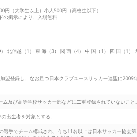
00円（大学生以上）小人500円（高校生以下）
ードの掲示により、入場無料
） 北信越（1） 東 海（3） 関 西（4） 中 国（1） 四 国（1） 
加盟登録し、なお且つ日本クラブユースサッカー連盟に2009
ーム及び高等学校サッカー部などに二重登録されていないこと
以降の出生者を対象とする。
上の選手でチーム構成され、うち11名以上は日本サッカー協会第