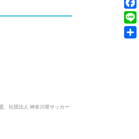
Twitte
Faceb
Line
共
有
盟、社団法人 神奈川県サッカー