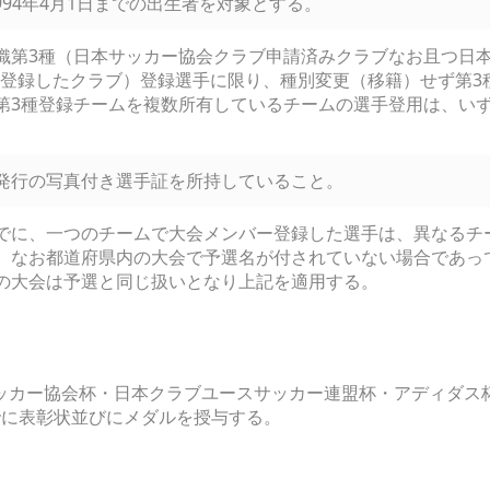
1994年4月1日までの出生者を対象とする。
織第3種（日本サッカー協会クラブ申請済みクラブなお且つ日
加盟登録したクラブ）登録選手に限り、種別変更（移籍）せず第
第3種登録チームを複数所有しているチームの選手登用は、いず
発行の写真付き選手証を所持していること。
でに、一つのチームで大会メンバー登録した選手は、異なるチ
。なお都道府県内の大会で予選名が付されていない場合であっ
の大会は予選と同じ扱いとなり上記を適用する。
ッカー協会杯・日本クラブユースサッカー連盟杯・アディダス
でに表彰状並びにメダルを授与する。