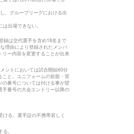
だし、グループリーグにおける出
には出場できない。
登録は交代選手を含め18名まで
別な理由により登録されたメンバ
トリー内容を変更することが出来
メントにおいては試合開始60分
ること。ユニフォームの前面・背
ーツの番号については付ける事が望
選手番号の大会エントリー以降の
受ける。選手証の不携帯若しく
する。