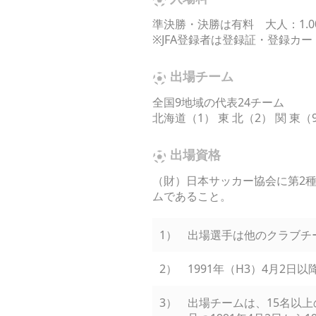
準決勝・決勝は有料 大人：1.0
※JFA登録者は登録証・登録カ
出場チーム
全国9地域の代表24チーム
北海道（1） 東 北（2） 関 東（9
出場資格
（財）日本サッカー協会に第2種
ムであること。
1）
出場選手は他のクラブチ
2）
1991年（H3）4月2日
3）
出場チームは、15名以