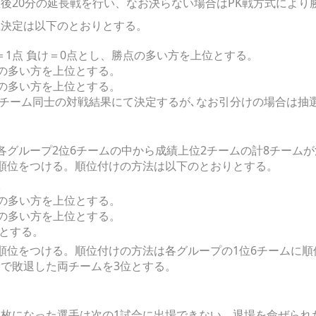
後20分の延長戦を行い、なお決らない場合はPK戦方式により
位決定は以下のとおりとする。
け＝1点 負け＝0点とし、勝点の多い方を上位とする。
差の多い方を上位とする。
点の多い方を上位とする。
は当該チーム同士の対戦結果にて決定するが､なお引分けの場合は抽
ム
各グループ2位6チームの中から成績上位2チームの計8チーム
に順位をつける。順位付けの方法は以下のとおりとする。
。
差の多い方を上位とする。
点の多い方を上位とする。
選とする。
に順位をつける。順位付けの方法は各グループの1位6チームに
勝で敗退した両チームを3位とする。
2枚になった選手は次の1試合に出場できない。退場を命ぜられ