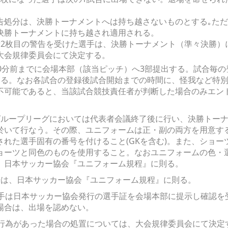
告処分は、決勝トーナメントへは持ち越さないものとする｡た
決勝トーナメントに持ち越され適用される。
積2枚目の警告を受けた選手は、決勝トーナメント（準々決勝）
大会規律委員会にて決定する。
0分前までに会場本部（該当ピッチ）へ3部提出する。試合毎の
める。なお各試合の登録後試合開始までの時間に、怪我など特
不可能であると、当該試合競技責任者が判断した場合のみエン
グループリーグにおいては代表者会議終了後に行い、決勝トーナ
於いて行なう。その際、ユニフォームは正・副の両方を用意す
れた選手固有の番号を付けること(GKを含む)。また、ショ
ョーツと同色のものを使用すること。なおユニフォームの色・
、日本サッカー協会『ユニフォーム規程』に則る。
告は、日本サッカー協会『ユニフォーム規程』に則る。
選手は日本サッカー協会発行の選手証を会場本部に提示し確認を
場合は、出場を認めない。
な行為があった場合の処置については、大会規律委員会にて決定