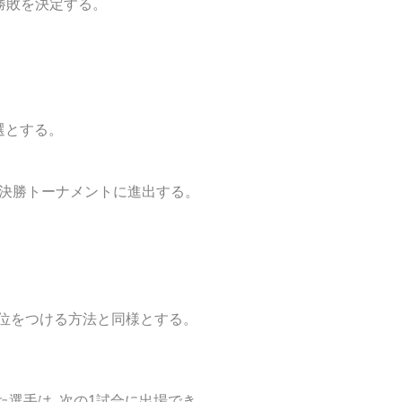
勝敗を決定する。
選とする。
が決勝トーナメントに進出する。
順位をつける方法と同様とする。
た選手は､次の1試合に出場でき