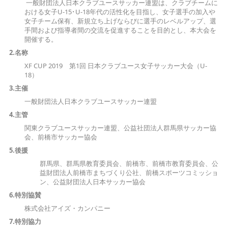
一般財団法人日本クラブユースサッカー連盟は、クラブチームに
おける女子U-15･U-18年代の活性化を目指し、女子選手の加入や
女子チーム保有、新規立ち上げならびに選手のレベルアップ、選
手間および指導者間の交流を促進することを目的とし、本大会を
開催する。
2.名称
XF CUP 2019 第1回 日本クラブユース女子サッカー大会（U-
18）
3.主催
一般財団法人日本クラブユースサッカー連盟
4.主管
関東クラブユースサッカー連盟、公益社団法人群馬県サッカー協
会、前橋市サッカー協会
5.
後
援
群馬県、群馬県教育委員会、前橋市、前橋市教育委員会、公
益財団法人前橋市まちづくり公社、前橋スポーツコミッショ
ン、公益財団法人日本サッカー協会
6.特
別
協
賛
株式会社アイズ・カンパニー
7.特別協力