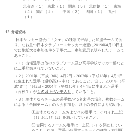
北海道（１） 東北（１） 関東（５） 北信越（１） 東海
（２） 関西（１） 中国（２） 四国（１） 九州
（１）
13.出場資格
日本サッカー協会に「女子」の種別で登録した加盟チームであ
り、なお且つ日本クラブユースサッカー連盟に2019年4月10日ま
でに別紙大会参加条件を了承の上、参加意思表明をしたチームで
あること。
（１）出場選手は他のクラブチーム及び高等学校サッカー部など
に二重登録されていないこと。
（２）2001年（平成13年）4月2日～2007年（平成18年）4月1日
に生まれた選手（通称高3～中1）であること。但し、2001年（平
成13年）4月2日～2004年（平成15年）4月1日に生まれた選手
（高校生）が
１名以上ベンチ入り
していること。
（３）主体となるチームの選手数が15名未満の場合、複数チーム
による「合同チーム」の大会参加を、以下の条件により認める。
①主体となるチームおよびその選手は、それぞれ上記
（1）および（2）を満たしていること。
② 合同するチームの選手は、上記（2）を満たしてい
ること。なお、選手が所属するチームの種別・種別区