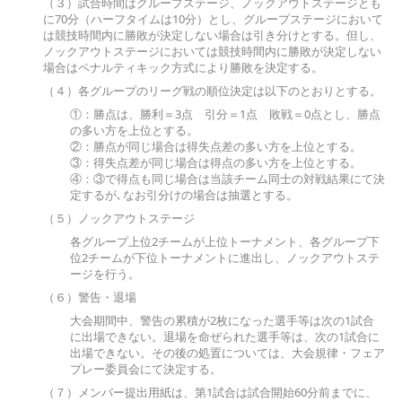
（３）試合時間はグループステージ、ノックアウトステージとも
に70分（ハーフタイムは10分）とし、グループステージにおいて
は競技時間内に勝敗が決定しない場合は引き分けとする。但し、
ノックアウトステージにおいては競技時間内に勝敗が決定しない
場合はペナルティキック方式により勝敗を決定する。
（４）各グループのリーグ戦の順位決定は以下のとおりとする。
①：勝点は、勝利＝3点 引分＝1点 敗戦＝0点とし、勝点
の多い方を上位とする。
②：勝点が同じ場合は得失点差の多い方を上位とする。
③：得失点差が同じ場合は得点の多い方を上位とする。
④：③で得点も同じ場合は当該チーム同士の対戦結果にて決
定するが､なお引分けの場合は抽選とする。
（５）ノックアウトステージ
各グループ上位2チームが上位トーナメント、各グループ下
位2チームが下位トーナメントに進出し、ノックアウトステ
ージを行う。
（６）警告・退場
大会期間中、警告の累積が2枚になった選手等は次の1試合
に出場できない。退場を命ぜられた選手等は、次の1試合に
出場できない。その後の処置については、大会規律・フェア
プレー委員会にて決定する。
（７）メンバー提出用紙は、第1試合は試合開始60分前までに、