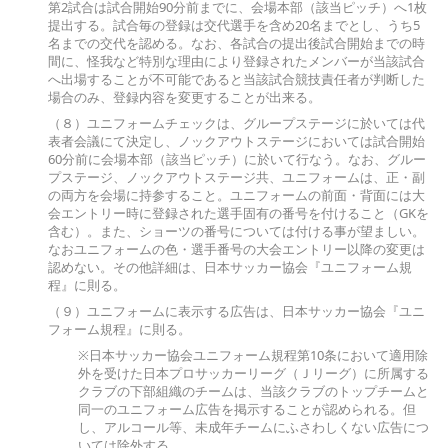
第2試合は試合開始90分前までに、会場本部（該当ピッチ）へ1枚
提出する。試合毎の登録は交代選手を含め20名までとし、うち5
名までの交代を認める。なお、各試合の提出後試合開始までの時
間に、怪我など特別な理由により登録されたメンバーが当該試合
へ出場することが不可能であると当該試合競技責任者が判断した
場合のみ、登録内容を変更することが出来る。
（８）ユニフォームチェックは、グループステージに於いては代
表者会議にて決定し、ノックアウトステージにおいては試合開始
60分前に会場本部（該当ピッチ）に於いて行なう。なお、グルー
プステージ、ノックアウトステージ共、ユニフォームは、正・副
の両方を会場に持参すること。ユニフォームの前面・背面には大
会エントリー時に登録された選手固有の番号を付けること（GKを
含む）。また、ショーツの番号については付ける事が望ましい。
なおユニフォームの色・選手番号の大会エントリー以降の変更は
認めない。その他詳細は、日本サッカー協会『ユニフォーム規
程』に則る。
（９）ユニフォームに表示する広告は、日本サッカー協会『ユニ
フォーム規程』に則る。
※日本サッカー協会ユニフォーム規程第10条において適用除
外を受けた日本プロサッカーリーグ（Ｊリーグ）に所属する
クラブの下部組織のチームは、当該クラブのトップチームと
同一のユニフォーム広告を掲示することが認められる。但
し、アルコール等、未成年チームにふさわしくない広告につ
いては除外する。