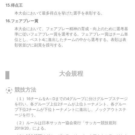
15.
得点王
本大会において最多得点を挙げた選手を表彰する。
16.
フェアプレー賞
本大会において、フェアプレー精神の育成・向上のために選考基
準に従いフェアプレー賞を選考する。フェアプレー賞はチーム単
位とし、ベスト4に進出したチームの中から選考する。表彰は表
彰状並びに副賞を授与する。
大会規程
競技方法
（１）16チームをA～Dまでの4グループに分けグループステージ
を行い、各グループ上位2チームが上位トーナメント、各グルー
プ下位2チームが下位トーナメントに進出し、ノックアウトステ
ージを行う。
（２）ルールは日本サッカー協会発行「サッカー競技規則
2019/20」による。