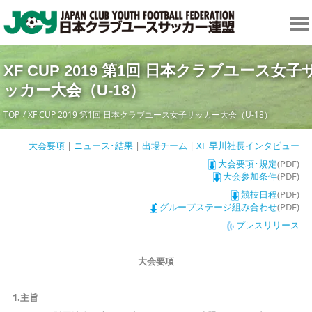
XF CUP 2019 第1回 日本クラブユース女子
ッカー大会（U-18）
TOP
XF CUP 2019 第1回 日本クラブユース女子サッカー大会（U-18）
大会要項
|
ニュース･結果
|
出場チーム
|
XF 早川社長インタビュー
大会要項･規定
(PDF)
大会参加条件
(PDF)
競技日程
(PDF)
グループステージ組み合わせ
(PDF)
プレスリリース
大会要項
1.主旨