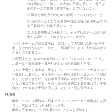
分は問わない。但し、本大会の予選を通して、選手は
他のチームで参加（参加申込）していないこと。
③ 極端な勝利目的のための合同チームではないこと。
④ 合同チームとしての参加を当該地域代表理事及びJCY
女子委員長が別途了承すること。
⑤ 大会参加申込の手続きは、それぞれのチームの代表
者が協議の上、主体となるチームが行う。
（４）各チームの登録選手は、原則としてJFA発行の選手証を持
参しなければならない。ただし、写真貼付により、顔の認識がで
きるものであること。
※選手証とは、JFAのWEB登録システム「KICKOFF」から出力し
た選手証・登録選手一覧を印刷したものを原則とする。
（５）予選から本大会に至るまでに、一つのチームで大会メンバ
ー登録した選手は、異なるチームへ移籍後再び大会メンバー登録
することはできない。なお都道府県内の大会で予選名が付されて
いない場合であっても、その大会が実質的に予選を兼ねている場
合は、その大会は予選と同じ扱いとなり上記を適用する。
14.表彰
優勝チームには優勝杯（日本クラブユースサッカー連盟杯）を授
与し、次回までこれを保持せしめる。
優勝以下第3位までに表彰状並びにメダルを授与する。