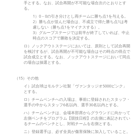
手とする。なお、試合再開が不可能な場合次のとおりとす
る。
1）0－0の引き分けとし両チームに勝ち点1を与える。
2）勝ち点が並んだ場合は、不成立で得た勝ち点1は考
慮しない（勝ち点1をマイナスする）。
3）グループステージでは前半が終了していれば、中止
時点のスコアで勝敗を決定する。
ロ）ノックアウトステージにおいては、原則として試合再開
を検討するが、試合再開が不可能な場合はその時点の得点で
試合成立とする。なお、ノックアウトステージにおいて同点
の場合は抽選とする。
（15）その他
イ）試合球はモルテン社製「ヴァンタッジオ5000ピンク」
とする。
ロ）チームベンチへの入場は、事前に登録されたスタッフ・
選手の中からスタッフ6名以内、選手30名以内とする。
ハ）チームベンチは、会場本部席からグラウンドに向かって
左側ベンチをプログラム【競技日程】の左側に表記されてい
るチームのベンチとし、対戦チームを右側とする。
ニ）登録選手は、必ず全員が傷害保険に加入していること。