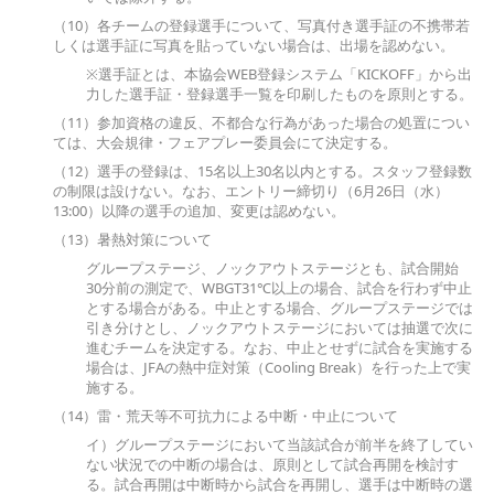
（10）各チームの登録選手について、写真付き選手証の不携帯若
しくは選手証に写真を貼っていない場合は、出場を認めない。
※選手証とは、本協会WEB登録システム「KICKOFF」から出
力した選手証・登録選手一覧を印刷したものを原則とする。
（11）参加資格の違反、不都合な行為があった場合の処置につい
ては、大会規律・フェアプレー委員会にて決定する。
（12）選手の登録は、15名以上30名以内とする。スタッフ登録数
の制限は設けない。なお、エントリー締切り（6月26日（水）
13:00）以降の選手の追加、変更は認めない。
（13）暑熱対策について
グループステージ、ノックアウトステージとも、試合開始
30分前の測定で、WBGT31℃以上の場合、試合を行わず中止
とする場合がある。中止とする場合、グループステージでは
引き分けとし、ノックアウトステージにおいては抽選で次に
進むチームを決定する。なお、中止とせずに試合を実施する
場合は、JFAの熱中症対策（Cooling Break）を行った上で実
施する。
（14）雷・荒天等不可抗力による中断・中止について
イ）グループステージにおいて当該試合が前半を終了してい
ない状況での中断の場合は、原則として試合再開を検討す
る。試合再開は中断時から試合を再開し、選手は中断時の選