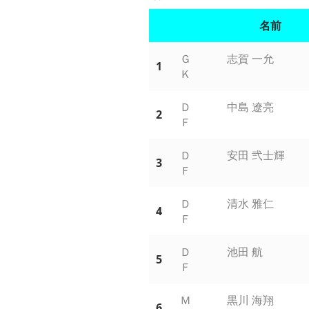
名前
Ｇ
志賀 一允
1
Ｋ
Ｄ
中島 遼亮
2
Ｆ
Ｄ
安田 弐士輝
3
Ｆ
Ｄ
清水 雅仁
4
Ｆ
Ｄ
池田 航
5
Ｆ
Ｍ
黒川 海翔
6