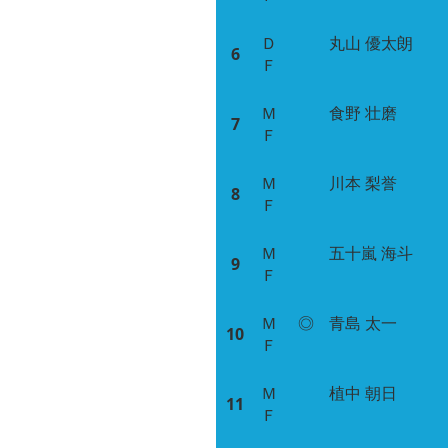
Ｄ
丸山 優太朗
6
Ｆ
Ｍ
食野 壮磨
7
Ｆ
Ｍ
川本 梨誉
8
Ｆ
Ｍ
五十嵐 海斗
9
Ｆ
Ｍ
◎
青島 太一
10
Ｆ
Ｍ
植中 朝日
11
Ｆ