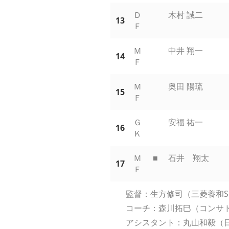
Ｄ
木村 誠二
13
Ｆ
Ｍ
中井 翔一
14
Ｆ
Ｍ
奥田 陽琉
15
Ｆ
Ｇ
安福 祐一
16
Ｋ
Ｍ
■
石井 翔太
17
Ｆ
監督：生方修司（三菱養和S
コーチ：森川拓巳（コンサドー
アシスタント：丸山和毅（