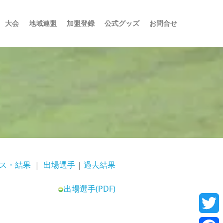
大会
地域連盟
加盟登録
公式グッズ
お問合せ
ス・結果
|
出場選手
|
過去結果
出場選手(PDF)