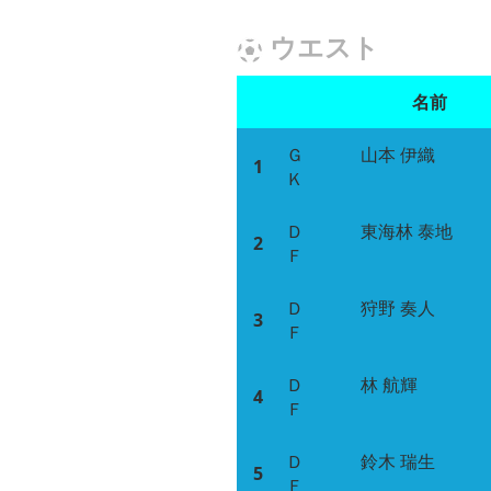
ウエスト
名前
Ｇ
山本 伊織
1
Ｋ
Ｄ
東海林 泰地
2
Ｆ
Ｄ
狩野 奏人
3
Ｆ
Ｄ
林 航輝
4
Ｆ
Ｄ
鈴木 瑞生
5
Ｆ