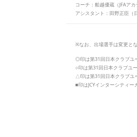
コーチ：船越優蔵（JFAアカ
アシスタント：田野正臣（
※なお、出場選手は変更と
◎印は第31回日本クラブユー
○印は第31回日本クラブユー
△印は第31回日本クラブユー
■印はJCYインターシティーカ