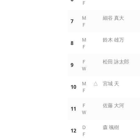
Ｆ
Ｍ
細谷 真大
7
Ｆ
Ｍ
鈴木 雄万
8
Ｆ
Ｆ
松田 詠太郎
9
Ｗ
Ｍ
△
宮城 天
10
Ｆ
Ｆ
佐藤 大河
11
Ｗ
Ｄ
森 颯樹
12
Ｆ