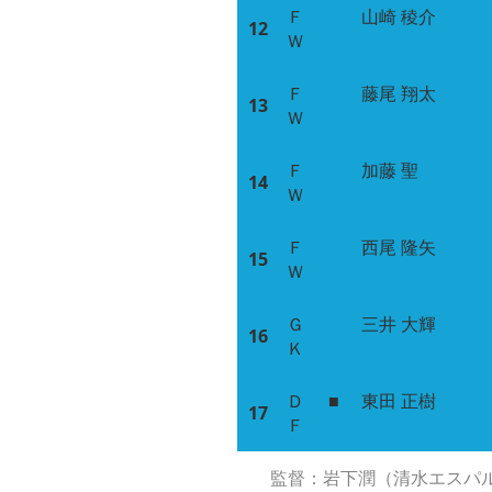
Ｆ
山崎 稜介
12
Ｗ
Ｆ
藤尾 翔太
13
Ｗ
Ｆ
加藤 聖
14
Ｗ
Ｆ
西尾 隆矢
15
Ｗ
Ｇ
三井 大輝
16
Ｋ
Ｄ
■
東田 正樹
17
Ｆ
監督：岩下潤（清水エスパ