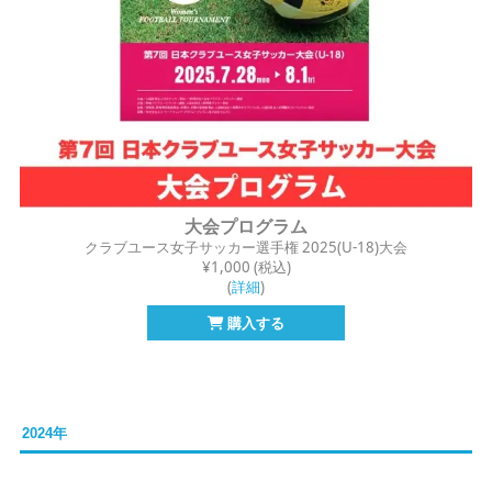
大会プログラム
クラブユース女子サッカー選手権 2025
(U-18)大会
¥1,000 (税込)
(
詳細
)
購入する
2024年