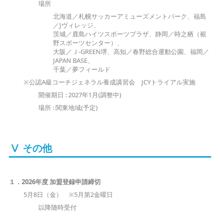
場所
北海道／札幌サッカーアミューズメントパーク、福島
／Jヴィレッジ、
茨城／鹿島ハイツスポーツプラザ、静岡／時之栖（裾
野スポーツセンター）、
大阪／Ｊ-GREEN堺、高知／春野総合運動公園、福岡／
JAPAN BASE、
千葉／夢フィールド
※公認A級コーチジェネラル養成講習会 JCYトライアル実施
開催期日 : 2027年1月(調整中)
場所 : 関東地域(予定)
Ⅴ その他
１．2026年度 加盟登録申請締切
5月8日（金） ※5月第2金曜日
以降随時受付