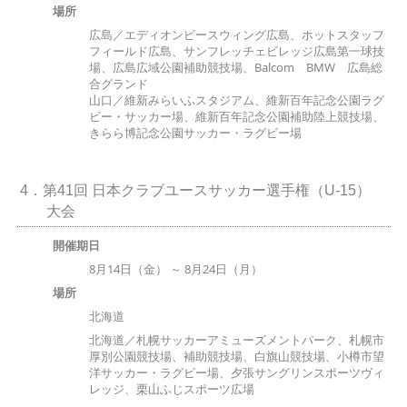
場所
広島／エディオンピースウィング広島、ホットスタッフ
フィールド広島、サンフレッチェビレッジ広島第一球技
場、広島広域公園補助競技場、Balcom BMW 広島総
合グランド
山口／維新みらいふスタジアム、維新百年記念公園ラグ
ビー・サッカー場、維新百年記念公園補助陸上競技場、
きらら博記念公園サッカー・ラグビー場
4．第41回 日本クラブユースサッカー選手権（U-15）
大会
開催期日
8月14日（金） ～ 8月24日（月）
場所
北海道
北海道／札幌サッカーアミューズメントパーク、札幌市
厚別公園競技場、補助競技場、白旗山競技場、小樽市望
洋サッカー・ラグビー場、夕張サングリンスポーツヴィ
レッジ、栗山ふじスポーツ広場