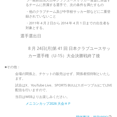
つ一般財団法人日本クラブユースサッカー連盟に加盟す
るチームに所属する選手で、次の条件を満たすもの
・他のクラブチーム及び中学校サッカー部などに二重登
録されていないこと
・2011年 4 月 2 日から 2014 年 4 月 1 日までの出生者を
対象とする。
選手選出日
8 月 24日(月)第 41 回 日本クラブユースサッ
カー選手権（U-15）大会決勝戦終了後
■その他：
会場の関係上、チケットの販売はせず、関係者招待制といたし
ます。
試合はX、YouTube Live、SPORTS BULL(スポーツブル)にてLIVE
配信を行いますので、
当日はWEBよりお楽しみください。
メニコンカップ2026 大会ＨＰ