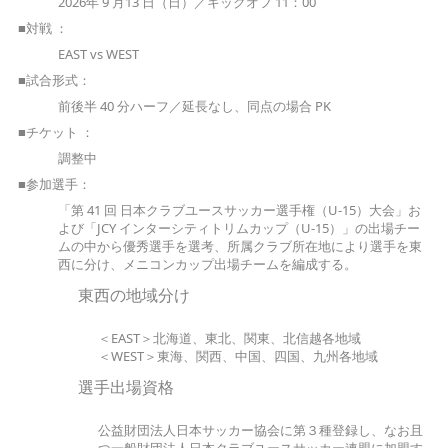
2026年 9 月13 日（日）／キックオフ 11：00
■対戦 ：
EAST vs WEST
■試合形式：
前後半 40 分ハーフ／延長なし、同点の場合 PK
■チケット ：
調整中
■参加選手：
「第 41 回 日本クラブユースサッカー選手権（U-15）大会」お
よび「JCY インターシティトリムカップ（U-15）」の出場チー
ムの中から優秀選手を選考、所属クラブ所在地により選手を東
西に分け、メニコンカップ出場チームを編成する。
東西の地域分け
＜EAST＞北海道、東北、関東、北信越各地域
＜WEST＞東海、関西、中国、四国、九州各地域
選手出場資格
公益財団法人日本サッカー協会に第３種登録し、なお且