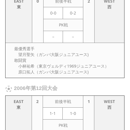
EAST
0
前後半戦
2
WEST
東
西
0-0
0-2
PK戦
–
–
最優秀選手
望月聖矢（ガンバ大阪ジュニアユース)
敢闘賞
小林祐希（東京ヴェルディ1969ジュニアユース）
原口拓人（ガンバ大阪ジュニアユース)
2006年第12回大会
EAST
2
前後半戦
1
WEST
東
西
1-1
1-0
PK戦