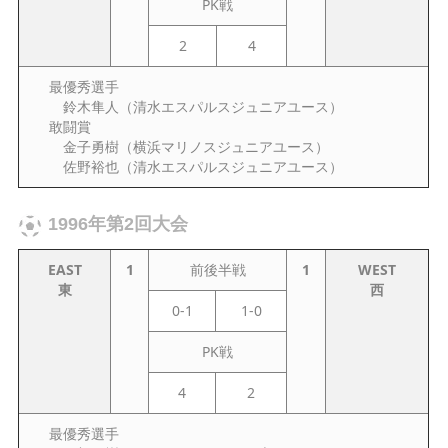
PK戦
2
4
最優秀選手
鈴木隼人（清水エスパルスジュニアユース）
敢闘賞
金子勇樹（横浜マリノスジュニアユース）
佐野裕也（清水エスパルスジュニアユース）
1996年第2回大会
EAST
1
前後半戦
1
WEST
東
西
0-1
1-0
PK戦
4
2
最優秀選手