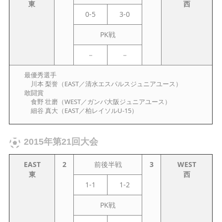
東
西
0-5
3-0
PK戦
－
－
最優秀選手
川本 梨誉（EAST／清水エスパルスジュニアユース）
敢闘賞
食野 壮磨（WEST／ガンバ大阪ジュニアユース）
細谷 真大（EAST／柏レイソルU-15）
2015年第21回大会
EAST
2
前後半戦
3
WEST
東
西
1-1
1-2
PK戦