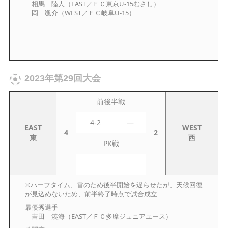
相馬 陸人（EAST／ＦＣ東京U-15むさし）
岡 颯介（WEST／ＦＣ岐阜U-15）
2023年第29回大会
前後半戦
4-2
—
EAST
WEST
4
2
東
西
PK戦
※ハーフタイム、雷のため後半開始を遅らせたが、天候回復
が見込めないため、前半終了時点で試合成立
最優秀選手
吉田 湊海（EAST／ＦＣ多摩ジュニアユース）