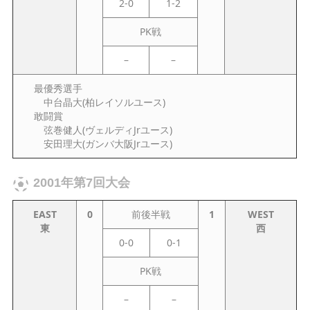
2-0
1-2
PK戦
–
–
最優秀選手
中台晶大(柏レイソルユース)
敢闘賞
弦巻健人(ヴェルディJrユース)
安田理大(ガンバ大阪Jrユース)
2001年第7回大会
EAST
0
前後半戦
1
WEST
東
西
0-0
0-1
PK戦
–
–