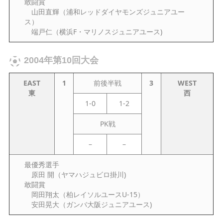
敢闘賞
山田直輝（浦和レッドダイヤモンズジュニアユー
ス）
端戸仁（横浜F・マリノスジュニアユース)
2004年第10回大会
EAST
1
前後半戦
3
WEST
東
西
1-0
1-2
PK戦
–
–
最優秀選手
原田 開（ヤマハジュビロ掛川)
敢闘賞
岡田翔太（柏レイソルユースU-15）
安田晃大（ガンバ大阪ジュニアユース)