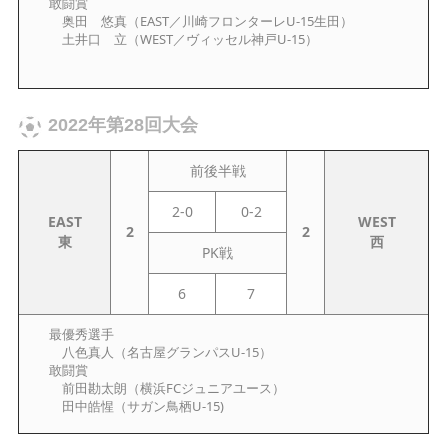
敢闘賞
奥田 悠真（EAST／川崎フロンターレU-15生田）
土井口 立（WEST／ヴィッセル神戸U-15）
2022年第28回大会
前後半戦
2-0
0-2
EAST
WEST
2
2
東
西
PK戦
6
7
最優秀選手
八色真人（名古屋グランパスU-15）
敢闘賞
前田勘太朗（横浜FCジュニアユース）
田中皓惺（サガン鳥栖U-15)