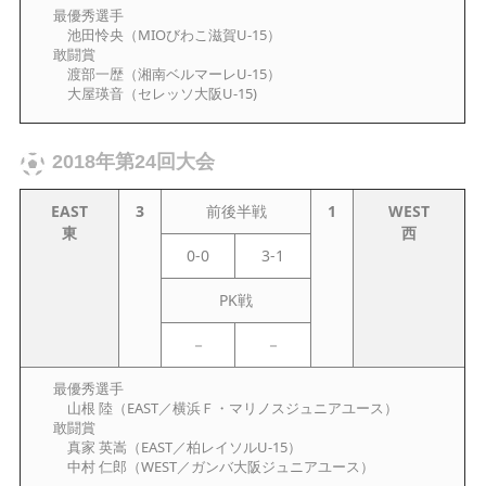
最優秀選手
池田怜央（MIOびわこ滋賀U-15）
敢闘賞
渡部一歴（湘南ベルマーレU-15）
大屋瑛音（セレッソ大阪U-15)
2018年第24回大会
EAST
3
前後半戦
1
WEST
東
西
0-0
3-1
PK戦
－
－
最優秀選手
山根 陸（EAST／横浜Ｆ・マリノスジュニアユース）
敢闘賞
真家 英嵩（EAST／柏レイソルU-15）
中村 仁郎（WEST／ガンバ大阪ジュニアユース）