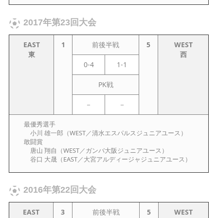
2017年第23回大会
EAST
1
前後半戦
5
WEST
東
西
0-4
1-1
PK戦
－
－
最優秀選手
小川 雄一郎（WEST／清水エスパルスジュニアユース）
敢闘賞
唐山 翔自（WEST／ガンバ大阪ジュニアユース）
谷口 大晟（EAST／大宮アルディージャジュニアユース）
2016年第22回大会
EAST
3
前後半戦
5
WEST