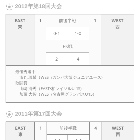
2012年第18回大会
EAST
1
前後半戦
1
WEST
東
西
0-1
1-0
PK戦
2
4
最優秀選手
市丸 瑞希（WEST/ガンバ大阪ジュニアユース)
敢闘賞
山崎 海秀（EAST/柏レイソルU-15)
加藤 大智（WEST/名古屋グランパスU15）
2011年第17回大会
EAST
1
前後半戦
4
WEST
東
西