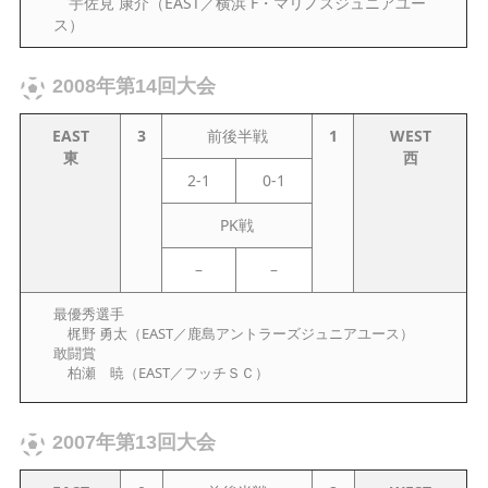
宇佐見 康介（EAST／横浜 F・マリノスジュニアユー
ス）
2008年第14回大会
EAST
3
前後半戦
1
WEST
東
西
2-1
0-1
PK戦
–
–
最優秀選手
梶野 勇太（EAST／鹿島アントラーズジュニアユース）
敢闘賞
柏瀬 暁（EAST／フッチＳＣ）
2007年第13回大会