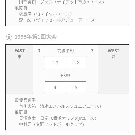
阿部勇樹（ジェフユナイテッド市原Jrユース）
敢闘賞
塙豊満（柏レイソルユース）
森一紘（ヴィッセル神戸ジュニアユース）
1995年第1回大会
EAST
3
前後半戦
3
WEST
東
西
1-2
1-2
PK戦
4
5
最優秀選手
市川大祐（清水エスパルスジュニアユース）
敢闘賞
長沼良太（日産FC横浜マリノスJrユース）
中村元（交野フットボールクラブ）