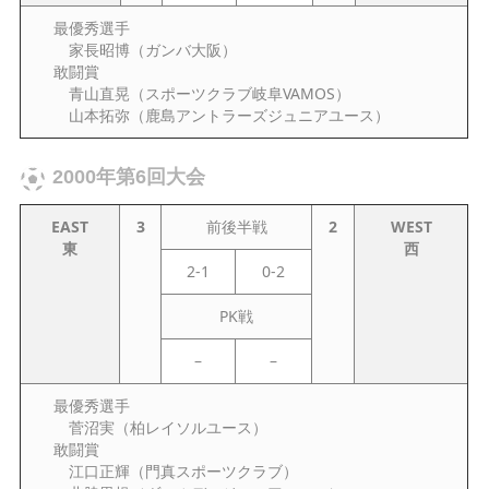
最優秀選手
家長昭博（ガンバ大阪）
敢闘賞
青山直晃（スポーツクラブ岐阜VAMOS）
山本拓弥（鹿島アントラーズジュニアユース）
2000年第6回大会
EAST
3
前後半戦
2
WEST
東
西
2-1
0-2
PK戦
–
–
最優秀選手
菅沼実（柏レイソルユース）
敢闘賞
江口正輝（門真スポーツクラブ）