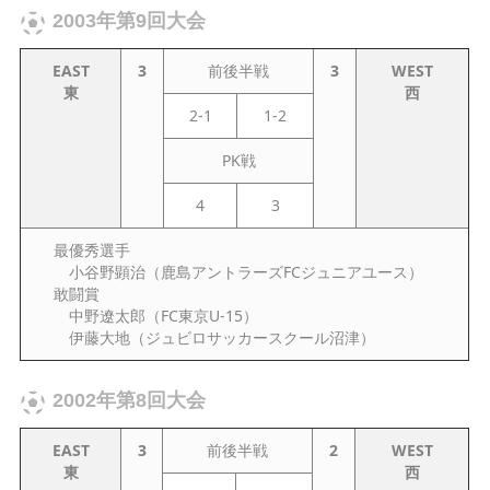
2003年第9回大会
EAST
3
前後半戦
3
WEST
東
西
2-1
1-2
PK戦
4
3
最優秀選手
小谷野顕治（鹿島アントラーズFCジュニアユース）
敢闘賞
中野遼太郎（FC東京U-15）
伊藤大地（ジュビロサッカースクール沼津）
2002年第8回大会
EAST
3
前後半戦
2
WEST
東
西