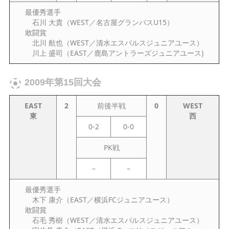
最優秀選手
石川 大貴（WEST／名古屋グランパスU15）
敢闘賞
北川 航也（WEST／清水エスパルスジュニアユース）
川上 盛司（EAST／鹿島アントラーズジュニアユース)
2009年第15回大会
EAST
2
前後半戦
0
WEST
東
西
0-2
0-0
PK戦
–
–
最優秀選手
木下 康介（EAST／横浜FCジュニアユース）
敢闘賞
石毛 秀樹（WEST／清水エスパルスジュニアユース）