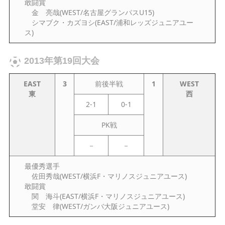
敢闘賞
金 亮哉(WEST/名古屋グランパスU15)
シマブク・カズヨシ(EAST/浦和レッズジュニアユー
ス)
2013年第19回大会
EAST
3
前後半戦
1
WEST
東
西
2-1
0-1
PK戦
－
－
最優秀選手
佐田秀哉(WEST/横浜F・マリノスジュニアユース)
敢闘賞
関 海斗(EAST/横浜F・マリノスジュニアユース)
堂安 律(WEST/ガンバ大阪ジュニアユース)