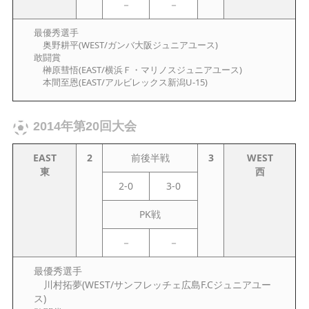
－
－
最優秀選手
奥野耕平(WEST/ガンバ大阪ジュニアユース)
敢闘賞
榊原彗悟(EAST/横浜Ｆ・マリノスジュニアユース)
本間至恩(EAST/アルビレックス新潟U-15)
2014年第20回大会
EAST
2
前後半戦
3
WEST
東
西
2-0
3-0
PK戦
－
－
最優秀選手
川村拓夢(WEST/サンフレッチェ広島F.Cジュニアユー
ス)