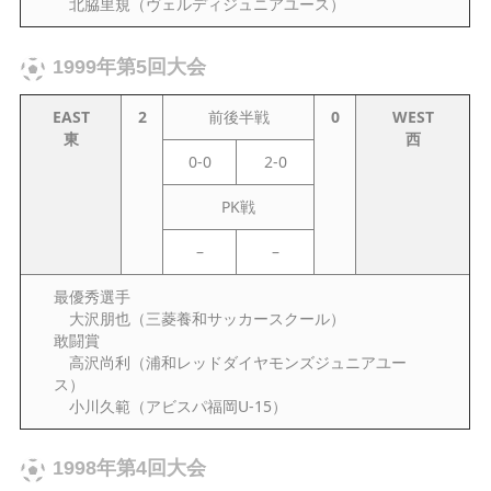
北脇里規（ヴェルディジュニアユース）
1999年第5回大会
EAST
2
前後半戦
0
WEST
東
西
0-0
2-0
PK戦
–
–
最優秀選手
大沢朋也（三菱養和サッカースクール）
敢闘賞
高沢尚利（浦和レッドダイヤモンズジュニアユー
ス）
小川久範（アビスパ福岡U-15）
1998年第4回大会