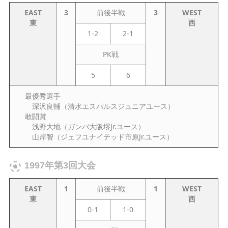
EAST
3
前後半戦
3
WEST
東
西
1-2
2-1
PK戦
5
6
最優秀選手
深沢良輔（清水エスパルスジュニアユース）
敢闘賞
浅野大地（ガンバ大阪堺Jr.ユース）
山岸智（ジェフユナイテッド市原Jr.ユース）
1997年第3回大会
EAST
1
前後半戦
1
WEST
東
西
0-1
1-0