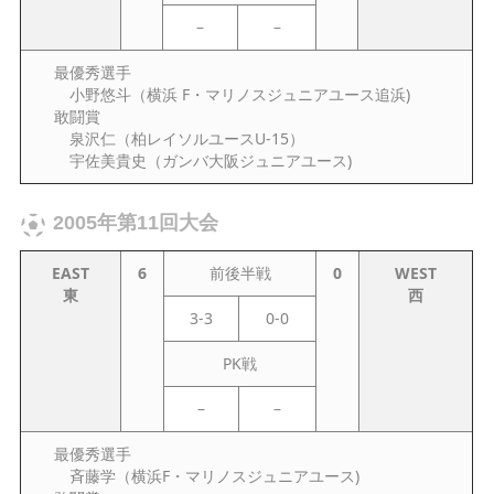
–
–
最優秀選手
小野悠斗（横浜 F・マリノスジュニアユース追浜)
敢闘賞
泉沢仁（柏レイソルユースU-15）
宇佐美貴史（ガンバ大阪ジュニアユース)
2005年第11回大会
EAST
6
前後半戦
0
WEST
東
西
3-3
0-0
PK戦
–
–
最優秀選手
斉藤学（横浜F・マリノスジュニアユース)