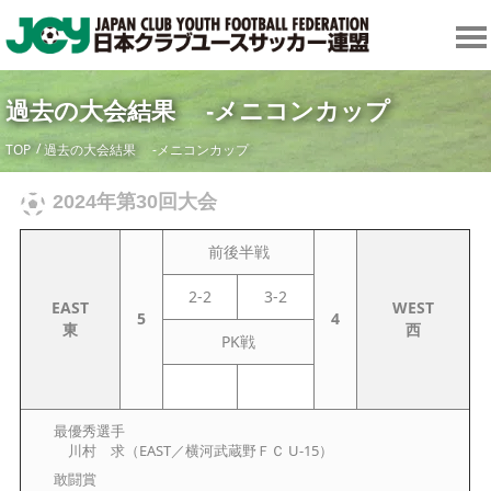
過去の大会結果 -メニコンカップ
TOP
過去の大会結果 -メニコンカップ
2024年第30回大会
前後半戦
2-2
3-2
EAST
WEST
5
4
東
西
PK戦
最優秀選手
川村 求（EAST／横河武蔵野ＦＣ U-15）
敢闘賞