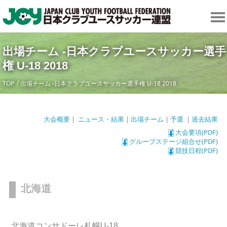
出場チーム -日本クラブユースサッカー選手
権 U-18 2018
TOP
出場チーム -日本クラブユースサッカー選手権 U-18 2018
大会概要
|
ニュース・結果
|
出場チーム
|
予選
|
過去結果
大会要項(PDF)
グループステージ組合せ(PDF)
競技日程(PDF)
北海道
北海道コンサドーレ札幌U-18