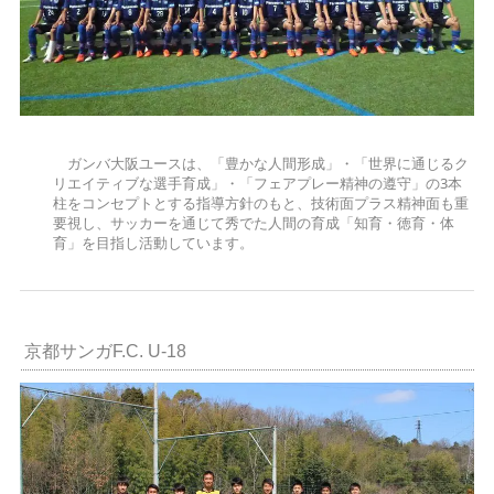
ガンバ大阪ユースは、「豊かな人間形成」・「世界に通じるク
リエイティブな選手育成」・「フェアプレー精神の遵守」の3本
柱をコンセプトとする指導方針のもと、技術面プラス精神面も重
要視し、サッカーを通じて秀でた人間の育成「知育・徳育・体
育」を目指し活動しています。
京都サンガF.C. U-18