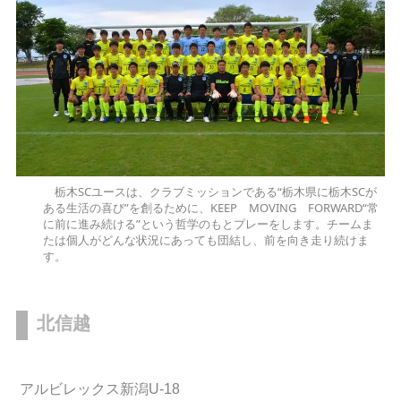
栃木SCユースは、クラブミッションである“栃木県に栃木SCが
ある生活の喜び”を創るために、KEEP MOVING FORWARD“常
に前に進み続ける”という哲学のもとプレーをします。チームま
たは個人がどんな状況にあっても団結し、前を向き走り続けま
す。
北信越
アルビレックス新潟U-18