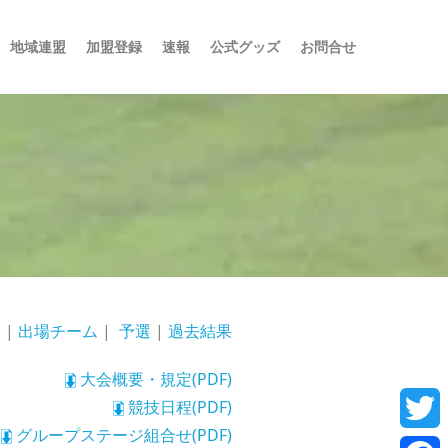
地域連盟
加盟登録
速報
公式グッズ
お問合せ
果
|
出場チーム
|
予選
|
過去結果
大会概要・規定(PDF)
競技日程(PDF)
グループステージ組合せ(PDF)