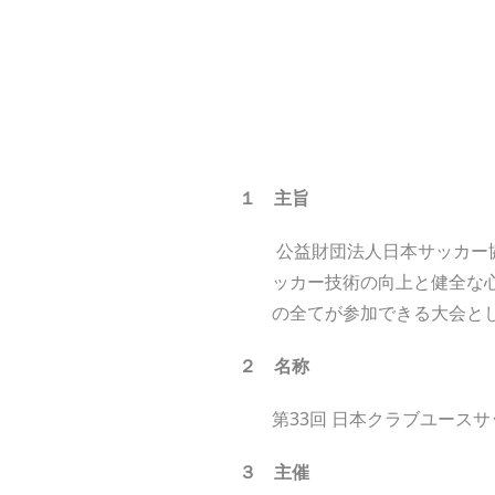
１ 主
旨
公益財団法人日本サッカー
ッカー技術の向上と健全な
の全てが参加できる大会と
２ 名
称
第33回 日本クラブユースサ
３ 主
催