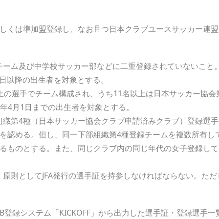
しくは準加盟登録し、なお且つ日本クラブユースサッカー連盟に2
チーム及び中学校サッカー部などに二重登録されていないこと
月2日以降の出生者を対象とする。
上の選手でチーム構成され、うち11名以上は日本サッカー協会
006年4月1日までの出生者を対象とする。
組織第4種（日本サッカー協会クラブ申請済みクラブ）登録選
場を認める。但し、同一下部組織第4種登録チームを複数所有し
するものとする。また、同じクラブ内の同じ年代の女子登録し
原則としてJFA発行の選手証を持参しなければならない。た
WEB登録システム「KICKOFF」から出力した選手証・登録選手