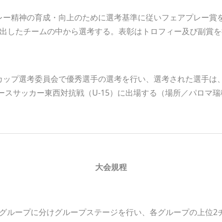
レー精神の育成・向上のために選考基準に従いフェアプレー賞
進出したチームの中から選考する。表彰はトロフィー及び副賞を
カップ選考委員会で優秀選手の選考を行い、選考された選手は、
ユースサッカー東西対抗戦（U-15）に出場する（場所／パロマ
大会規程
12グループに分けグループステージを行い、各グループの上位2