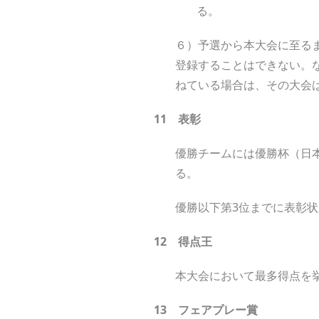
る。
６）予選から本大会に至る
登録することはできない。
ねている場合は、その大会
1
1
表彰
優勝チームには優勝杯（日
る。
優勝以下第3位までに表彰
1
2
得点王
本大会において最多得点を
1
3
フェアプレー賞