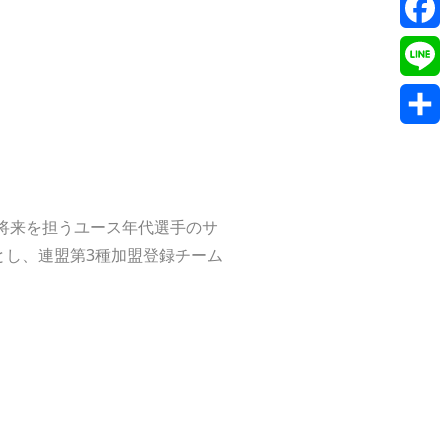
Twitte
Faceb
Line
共
有
将来を担うユース年代選手のサ
とし、連盟第3種加盟登録チーム