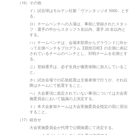
（16）その他
イ）試合球はモルテン社製「ヴァンタッジオ 5000」とす
る。
ロ）チームベンチへの入場は、事前に登録されたスタッ
フ・選手の中からスタッフ 5 名以内、選手 20 名以内と
する。
ハ）チームベンチは、会場本部席からグラウンドに向か
って左側ベンチをプログラム【競技日程】の左側に表記
されているチームのベンチとし、対戦チームを右側とす
る。
ニ）登録選手は、必ず全員が傷害保険に加入しているこ
と。
ホ）試合会場での応急処置は主催者側で行うが、それ以
降はチームにて処置すること。
へ）大会要項に規定されていない事項については大会実
施委員会において協議の上決定する。
ト）本大会参加チームは大会実施委員会指定の宿に宿泊
すること。
（17）組合せ
大会実施委員会が代理で公開抽選にて決定する。