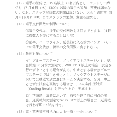
（12）選手の登録は、15 名以上 30 名以内とし、エントリー締
切り（7 月 6 日（水）13:00）以降の選手の追加、変更は認めな
い。なお、スタッフ登録数の制限は設けない。大会 1 週間前（8
月 8 日(月)13:00）までスタッフの追加、変更を認める。
（13）選手交代回数の制限について
①選手交代は、後半の交代回数を 3 回までとする。(１回
に複数人を交代することは可能)
②前半、ハーフタイム、延長戦に入る前のインターバル
での選手交代は、後半の交代回数に含まれない。
（14）暑熱対策について
イ）グループステージ、ノックアウトステージとも、試
合開始 30 分前の測定で、WBGT31℃以上の場合、試合を
行わず中止とする場合がある。中止とする場合はグルー
プステージでは引き分けとし、ノックアウトステージに
おいては抽選で次に進むチームを決定する。なお、中止
とせずに試合を実施する場合は、JFA の熱中症対策
（Cooling Break）を行った上で、実施する。
ロ）準決勝、決勝において、前後半終了時に同点の場
合、延長戦前の測定で WBGT31℃以上の場合は、延長戦
は行わず即 PK 戦を行う。
（15）雷・荒天等不可抗力による中断・中止について