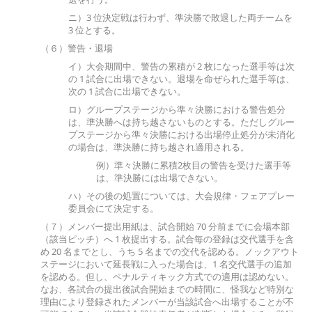
ニ）3 位決定戦は行わず、準決勝で敗退した両チームを
3 位とする。
（６）警告・退場
イ）大会期間中、警告の累積が 2 枚になった選手等は次
の 1 試合に出場できない。退場を命ぜられた選手等は、
次の 1 試合に出場できない。
ロ）グループステージから準々決勝における警告処分
は、準決勝へは持ち越さないものとする。ただしグルー
プステージから準々決勝における出場停止処分が未消化
の場合は、準決勝に持ち越され適用される。
例）準々決勝に累積2枚目の警告を受けた選手等
は、準決勝には出場できない。
ハ）その後の処置については、大会規律・フェアプレー
委員会にて決定する。
（７）メンバー提出用紙は、試合開始 70 分前までに会場本部
（該当ピッチ）へ 1 枚提出する。試合毎の登録は交代選手を含
め 20 名までとし、うち 5 名までの交代を認める。ノックアウト
ステージにおいて延長戦に入った場合は、1 名交代選手の追加
を認める。但し、ペナルティキック方式での適用は認めない。
なお、各試合の提出後試合開始までの時間に、怪我など特別な
理由により登録されたメンバーが当該試合へ出場することが不