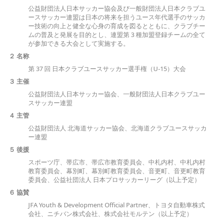
公益財団法人日本サッカー協会及び一般財団法人日本クラブユ
ースサッカー連盟は日本の将来を担うユース年代選手のサッカ
ー技術の向上と健全な心身の育成を図るとともに、クラブチー
ムの普及と発展を目的とし、連盟第 3 種加盟登録チームの全て
が参加できる大会として実施する。
２ 名
称
第 37 回 日本クラブユースサッカー選手権（U-15）大会
３ 主
催
公益財団法人日本サッカー協会、一般財団法人日本クラブユー
スサッカー連盟
４ 主
管
公益財団法人 北海道サッカー協会、北海道クラブユースサッカ
ー連盟
５ 後援
スポーツ庁、帯広市、帯広市教育委員会、中札内村、中札内村
教育委員会、幕別町、幕別町教育委員会、音更町、音更町教育
委員会、公益社団法人 日本プロサッカーリーグ（以上予定）
６ 協
賛
JFA Youth & Development Official Partner、トヨタ自動車株式
会社、ニチバン株式会社、株式会社モルテン（以上予定）