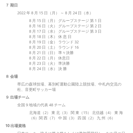
７ 期
日
2022 年 8 月 15 日（月） ～ 8 月 24 日（水）
8 月 15 日（月） グループステージ 第 1 日
8 月 16 日（火） グループステージ 第 2 日
8 月 17 日（水） グループステージ 第 3 日
8 月 18 日（木） 休 息 日
8 月 19 日（金） ラウンド 32
8 月 20 日（土） ラウンド 16
8 月 21 日（日） 準々決勝
8 月 22 日（月） 休息日
8 月 23 日（火） 準決勝
8 月 24 日（水） 決 勝
８
会
場
帯広の森球技場、幕別町運動公園陸上競技場、中札内交流の
杜、音更町サッカー場
９ 出場チーム
全国 9 地域の代表 48 チーム
北海道（2） 東 北（3） 関 東（15） 北信越（4） 東 海
（6）関 西（7） 中 国（3） 四 国（2） 九 州（6）
10
出場資格