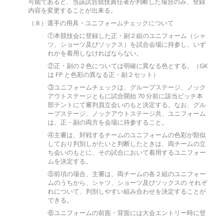
可能であると、当該試合競技責任者が判断した場合のみ、登録
内容を変更することが出来る。
（８）選手の用具・ユニフォームチェックについて
①本競技会に登録した正・副２組のユニフォーム（シャ
ツ、ショーツ及びソックス）を試合会場に持参し、いず
れかを着用しなければならない。
②正・副の２色については明確に異なる色とする。（GK
は FP と色彩の異なる正・副 2 セット）
③ユニフォームチェックは、グループステージ、ノック
アウトステージともに試合開始 70 分前に該当ピッチ本
部テントにて審判員立会いのもと決定する。なお、グル
ープステージ、ノックアウトステージ共、ユニフォーム
は、正・副の両方を会場に持参すること。
④主審は、対戦するチームのユニフォームの色彩が類似
しており判別しがたいと判断したときは、両チームの立
ち会いのもとに、その試合において着用するユニフォー
ムを決定する。
⑤前項の場合、主審は、両チームの各２組のユニフォー
ムのうちから、シャツ、ショーツ及びソックスの それぞ
れについて、判別しやすい組み合わせを決定することが
できる。
⑥ユニフォームの前面・背面には大会エントリー時に登