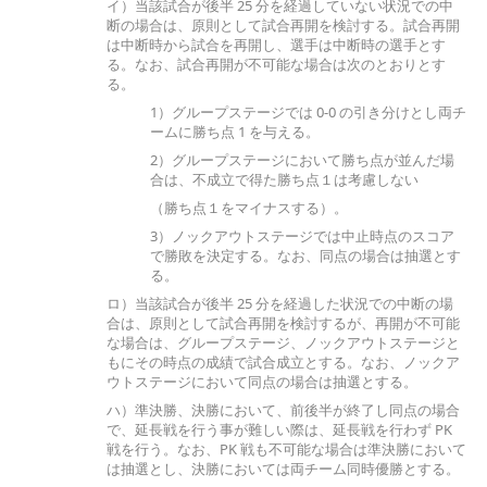
イ）当該試合が後半 25 分を経過していない状況での中
断の場合は、原則として試合再開を検討する。試合再開
は中断時から試合を再開し、選手は中断時の選手とす
る。なお、試合再開が不可能な場合は次のとおりとす
る。
1）グループステージでは 0-0 の引き分けとし両チ
ームに勝ち点 1 を与える。
2）グループステージにおいて勝ち点が並んだ場
合は、不成立で得た勝ち点１は考慮しない
（勝ち点１をマイナスする）。
3）ノックアウトステージでは中止時点のスコア
で勝敗を決定する。なお、同点の場合は抽選とす
る。
ロ）当該試合が後半 25 分を経過した状況での中断の場
合は、原則として試合再開を検討するが、再開が不可能
な場合は、グループステージ、ノックアウトステージと
もにその時点の成績で試合成立とする。なお、ノックア
ウトステージにおいて同点の場合は抽選とする。
ハ）準決勝、決勝において、前後半が終了し同点の場合
で、延長戦を行う事が難しい際は、延長戦を行わず PK
戦を行う。なお、PK 戦も不可能な場合は準決勝において
は抽選とし、決勝においては両チーム同時優勝とする。