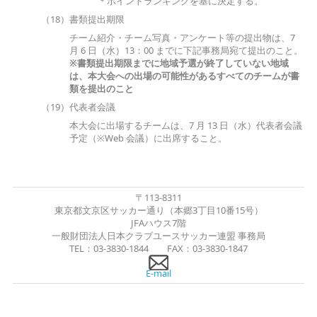
＊ポイントランキングを基に決定する。
（18）書類提出期限
チーム紹介・チーム写真・アンケート等の提出物は、7
月 6 日（水）13：00 までに下記事務局宛て提出のこと。
※書類提出期限までに地域予選が終了していない地域
は、本大会への出場
の可能性があるすべてのチームが書
類を提出のこと
（19）代表者会議
本大会に出場するチームは、7 月 13 日（水）代表者会議
予定（※Web 会議）に出席すること。
〒113-8311
東京都文京区サッカー通り（本郷3丁目10番15号）
JFAハウス7階
一般財団法人日本クラブユースサッカー連盟 事務局
TEL：03-3830-1844 FAX：03-3830-1847
E-mail