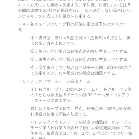
キック方式により勝敗を決定する。準決勝、決勝においては 5
分間の休憩後 20 分の延長戦を行い、なお決定しない場合はペナ
ルティキック方式により勝敗を決定する。
（４）各グループのリーグ戦の順位決定は以下のとおりとす
る。
①：勝点は、勝利＝3 点 引分＝1 点 敗戦＝0 点とし、勝
点の多い方を上位とする。
②：勝点が同じ場合は得失点差の多い方を上位とする。
③：得失点差が同じ場合は得点の多い方を上位とする。
④：③で得点も同じ場合は当該チーム同士の対戦結果に
て決定するが、なお引分けの場合は抽選とする。
（５）ノックアウトステージ進出チーム
イ）各グループ 1、2 位の 24 チームと、各グループ 3 位
の中から成績上位 8 チームの計 32 チームがノックアウ
トステージに進出する。
ロ）各グループ 3 位で、勝点、得失点差、総得点等が同
じ場合は抽選で順位を決定する。
ハ）ノックアウトステージの組合せ抽選は、グループス
テージ第 3 日目第 3 試合終了後に大会実施委員会にて実
施する。抽選方法は、1 位、2 位、3 位に分けてフリー抽
選を行う。