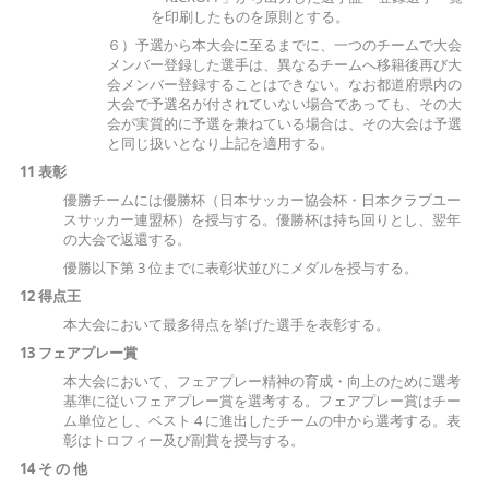
を印刷したものを原則とする。
６）予選から本大会に至るまでに、一つのチームで大会
メンバー登録した選手は、異なるチームへ移籍後再び大
会メンバー登録することはできない。なお都道府県内の
大会で予選名が付されていない場合であっても、その大
会が実質的に予選を兼ねている場合は、その大会は予選
と同じ扱いとなり上記を適用する。
11
表彰
優勝チームには優勝杯（日本サッカー協会杯・日本クラブユー
スサッカー連盟杯）を授与する。優勝杯は持ち回りとし、翌年
の大会で返還する。
優勝以下第 3 位までに表彰状並びにメダルを授与する。
12
得点王
本大会において最多得点を挙げた選手を表彰する。
13
フェアプレー賞
本大会において、フェアプレー精神の育成・向上のために選考
基準に従いフェアプレー賞を選考する。フェアプレー賞はチー
ム単位とし、ベスト 4 に進出したチームの中から選考する。表
彰はトロフィー及び副賞を授与する。
14
そ の 他