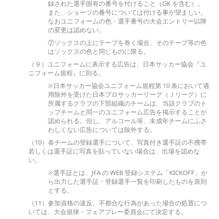
録された選手固有の番号を付けること（GK を含む）。
また、ショーツの番号については付ける事が望ましい。
なおユニフォームの色・選手番号の大会エントリー以降
の変更は認めない。
⑦ソックスの上にテープを巻く場合、そのテープ等の色
はソックスの色と同じものに限る。
（９）ユニフォームに表示する広告は、日本サッカー協会『ユ
ニフォーム規程』に則る。
※日本サッカー協会ユニフォーム規程第 10 条において適
用除外を受けた日本プロサッカーリーグ（Ｊリーグ）に
所属するクラブの下部組織のチームは、当該クラブのト
ップチームと同一のユニフォーム広告を掲示することが
認められる。但し、アルコール等、未成年チームにふさ
わしくない広告については除外する。
（10）各チームの登録選手について、写真付き選手証の不携帯
若しくは選手証に写真を貼っていない場合は、出場を認めな
い。
※選手証とは、JFA の WEB 登録システム「KICKOFF」か
ら出力した選手証・登録選手一覧を印刷したものを原則
とする。
（11）参加資格の違反、不都合な行為があった場合の処置につ
いては、大会規律・フェアプレー委員会にて決定する。