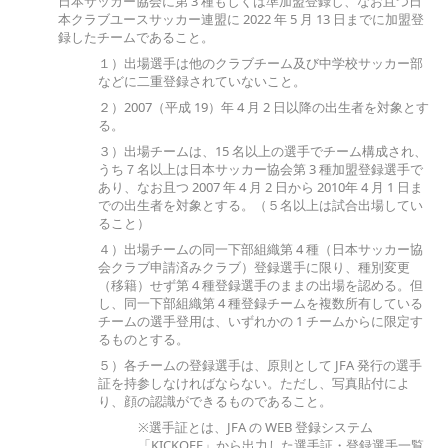
日本サッカー協会に第 3 種もしくは準加盟登録し、なお且つ日
本クラブユースサッカー連盟に 2022 年 5 月 13 日までに加盟登
録したチームであること。
１）出場選手は他のクラブチーム及び中学校サッカー部
などに二重登録されていないこと。
２）2007（平成 19）年 4 月 2 日以降の出生者を対象とす
る。
３）出場チームは、15 名以上の選手でチーム構成され、
うち７名以上は日本サッカー協会第 3 種加盟登録選手で
あり、なお且つ 2007 年 4 月 2 日から 2010年 4 月 1 日ま
での出生者を対象とする。（５名以上は試合出場してい
ること）
４）出場チームの同一下部組織第 4 種（日本サッカー協
会クラブ申請済みクラブ）登録選手に限り、種別変更
（移籍）せず第 4 種登録選手のままの出場を認める。但
し、同一下部組織第 4 種登録チームを複数所有している
チームの選手登用は、いずれかの 1 チームからに限定す
るものとする。
５）各チームの登録選手は、原則として JFA 発行の選手
証を持参しなければならない。ただし、写真貼付によ
り、顔の認識ができるものであること。
※選手証とは、JFA の WEB 登録システム
「KICKOFF」から出力した選手証・登録選手一覧