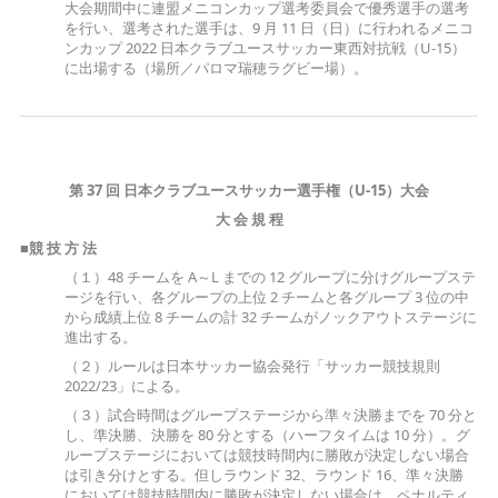
大会期間中に連盟メニコンカップ選考委員会で優秀選手の選考
を行い、選考された選手は、9 月 11 日（日）に行われるメニコ
ンカップ 2022 日本クラブユースサッカー東西対抗戦（U-15）
に出場する（場所／パロマ瑞穂ラグビー場）。
第
37
回
日本クラブユースサッカー選手権（
U-15
）大会
大 会 規 程
■
競 技 方 法
（１）48 チームを A～L までの 12 グループに分けグループステ
ージを行い、各グループの上位 2 チームと各グループ 3 位の中
から成績上位 8 チームの計 32 チームがノックアウトステージに
進出する。
（２）ルールは日本サッカー協会発行「サッカー競技規則
2022/23」による。
（３）試合時間はグループステージから準々決勝までを 70 分と
し、準決勝、決勝を 80 分とする（ハーフタイムは 10 分）。グ
ループステージにおいては競技時間内に勝敗が決定しない場合
は引き分けとする。但しラウンド 32、ラウンド 16、準々決勝
においては競技時間内に勝敗が決定しない場合は、ペナルティ