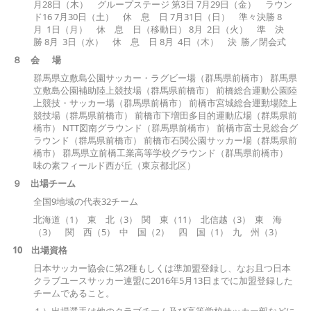
月28日（木） グループステージ 第3日 7月29日（金） ラウン
ド16 7月30日（土） 休 息 日 7月31日（日） 準々決勝 8
月 1日（月） 休 息 日（移動日） 8月 2日（火） 準 決
勝 8月 3日（水） 休 息 日 8月 4日（木） 決 勝／閉会式
８
会
場
群馬県立敷島公園サッカー・ラグビー場（群馬県前橋市） 群馬県
立敷島公園補助陸上競技場（群馬県前橋市） 前橋総合運動公園陸
上競技・サッカー場（群馬県前橋市） 前橋市宮城総合運動場陸上
競技場（群馬県前橋市） 前橋市下増田多目的運動広場（群馬県前
橋市） NTT図南グラウンド（群馬県前橋市） 前橋市富士見総合グ
ラウンド（群馬県前橋市） 前橋市石関公園サッカー場（群馬県前
橋市） 群馬県立前橋工業高等学校グラウンド（群馬県前橋市）
味の素フィールド西が丘（東京都北区）
９
出場チーム
全国9地域の代表32チーム
北海道（1） 東 北（3） 関 東（11） 北信越（3） 東 海
（3） 関 西（5） 中 国（2） 四 国（1） 九 州（3）
1
0 出場資格
日本サッカー協会に第2種もしくは準加盟登録し、なお且つ日本
クラブユースサッカー連盟に2016年5月13日までに加盟登録した
チームであること。
１）出場選手は他のクラブチーム及び高等学校サッカー部などに