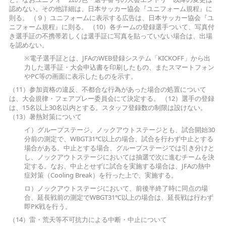
認めない。その他詳細は、日本サッカー協会『ユニフォーム規程』に
則る。 （９）ユニフォームに表示する広告は、日本サッカー協会『ユ
ニフォーム規程』に則る。 （10）各チームの登録選手ついて、写真付
き選手証の不携帯若しくは選手証に写真を貼っていない場合は、出場
を認めない。
※電子選手証とは、JFAのWEB登録システム「KICKOFF」から出
力した選手証・大会申込書を印刷したもの、またスマートフォン
やPC等の画面に表示したものを示す。
（11）参加資格の違反、不都合な行為があった場合の処置について
は、大会規律・フェアプレー委員会にて決定する。 （12）選手の登録
は、15名以上30名以内とする。スタッフ登録数の制限は設けない。
（13）暑熱対策について
イ）グループステージ、ノックアウトステージとも、試合開始30
分前の測定で、WBGT31℃以上の場合、試合を行わず中止とする
場合がある。中止とする場合、グループステージでは引き分けと
し、ノックアウトステージにおいては抽選で次に進むチームを決
定する。なお、中止とせずに試合を実施する場合は、JFAの熱中
症対策（Cooling Break）を行った上で、実施する。
ロ）ノックアウトステージにおいて、前後半終了時に同点の場
合、延長戦前の測定でWBGT31℃以上の場合は、延長戦は行わず
即PK戦を行う。
（14）雷・荒天等不可抗力による中断・中止について