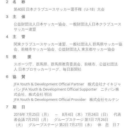
２ 名
称
第40回 日本クラブユースサッカー選手権（U-18）大会
３ 主
催
公益財団法人日本サッカー協会、一般財団法人日本クラブユース
サッカー連盟
４ 主
管
関東クラブユースサッカー連盟、一般社団法人 群馬県サッカー協
会、前橋市サッカー協会、公益財団法人 東京都サッカー協会
５ 後
援
スポーツ庁、群馬県、群馬県教育委員会、前橋市、公益社団法
人 日本プロサッカーリーグ、毎日新聞社
６
協
賛
JFA Youth & Development Official Partner 株式会社ナイキジャ
パン JFA Youth & Development Official Supporter ニチバン株
式会社、株式会社 明治
JFA Youth & Development Official Provider 株式会社モルテン
７
期
日
2016年 7月25日（月） ～ 8月4日（木） 7月24日（日） 代表
者会議 7月25日（月） グループステージ 第1日 7月26日
（火） グループステージ 第2日 7月27日（水） 休 息 日 7