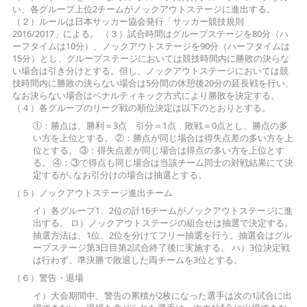
い、各グループ上位2チームがノックアウトステージに進出する。
（２）ルールは日本サッカー協会発行「サッカー競技規則
2016/2017」による。 （３）試合時間はグループステージを80分（ハ
ーフタイムは10分）、ノックアウトステージを90分（ハーフタイムは
15分）とし、グループステージにおいては競技時間内に勝敗の決らな
い場合は引き分けとする。但し、ノックアウトステージにおいては競
技時間内に勝敗の決らない場合は5分間の休憩後20分の延長戦を行い、
なお決らない場合はペナルティキック方式により勝敗を決定する。
（４）各グループのリーグ戦の順位決定は以下のとおりとする。
①：勝点は、勝利＝3点 引分＝1点 敗戦＝0点とし、勝点の多
い方を上位とする。 ②：勝点が同じ場合は得失点差の多い方を上
位とする。 ③：得失点差が同じ場合は得点の多い方を上位とす
る。 ④：③で得点も同じ場合は当該チーム同士の対戦結果にて決
定するが､なお引分けの場合は抽選とする。
（５）ノックアウトステージ進出チーム
イ）各グループ1、2位の計16チームがノックアウトステージに進
出する。 ロ）ノックアウトステージの組合せは抽選で決定する。
抽選方法は、1位、2位を分けてフリー抽選を行う。抽選会はグル
ープステージ第3日目第2試合終了後に実施する。 ハ）3位決定戦
は行わず、準決勝で敗退した両チームを3位とする。
（６）警告・退場
イ）大会期間中、警告の累積が2枚になった選手は次の1試合に出