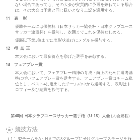
ない場合であっても、その大会が実質的に予選を兼ねている場合
は、その大会は予選と同じ扱いとなり上記を適用する。
1
1
表
彰
優勝チームには優勝杯（日本サッカー協会杯・日本クラブユース
サッカー連盟杯）を授与し、次回までこれを保持せしめる。
優勝以下第3位までに表彰状並びにメダルを授与する。
1
2
得
点
王
本大会において最多得点を挙げた選手を表彰する。
1
3
フェアプレー賞
本大会において、フェアプレー精神の育成・向上のために選考基
準に従いフェアプレー賞を選考する。フェアプレー賞はチーム単
位とし、ベスト4に進出したチームの中から選考する。表彰はト
ロフィー及び副賞を授与する。
第
40
回
日本クラブユースサッカー選手権（
U-18
）大会
(大会規程)
競技方法
（１）32チームをA～Hまでの8グループに分けグループステージを行