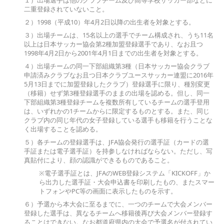
二重登録されていないこと。
２）1998（平成10）年4月2日以降の出生者を対象とする。
３）出場チームは、15名以上の選手でチーム構成され、うち11名
以上は日本サッカー協会第2種加盟登録選手であり、なお且つ
1998年4月2日から2001年4月1日までの出生者を対象とする。
４）出場チームの同一下部組織第3種（日本サッカー協会クラブ
申請済みクラブなお且つ日本クラブユースサッカー連盟に2016年
5月13日までに加盟登録したクラブ）登録選手に限り、種別変更
（移籍）せず第3種登録選手のままの出場を認める。但し、同一
下部組織第3種登録チームを複数所有しているチームの選手登用
は、いずれかの1チームからに限定するものとする。また、同じ
クラブ内の同じ年代の女子登録している選手も移籍を行うことな
く出場することを認める。
５）各チームの登録選手は、JFA協会発行の選手証（カードの選
手証または電子選手証）を持参しなければならない。ただし、写
真貼付により、顔の認識ができるものであること。
※電子選手証とは、JFAのWEB登録システム「KICKOFF」か
ら出力した選手証・大会申込書を印刷したもの、またスマー
トフォンやPC等の画面に表示したものを示す。
６）予選から本大会に至るまでに、一つのチームで大会メンバー
登録した選手は、異なるチームへ移籍後再び大会メンバー登録す
ることはできない。なお都道府県内の大会で予選名が付されてい