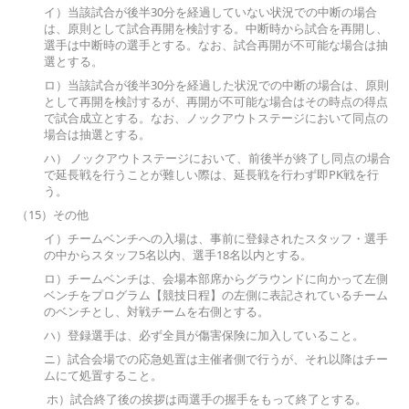
イ）当該試合が後半30分を経過していない状況での中断の場合
は、原則として試合再開を検討する。中断時から試合を再開し、
選手は中断時の選手とする。なお、試合再開が不可能な場合は抽
選とする。
ロ）当該試合が後半30分を経過した状況での中断の場合は、原則
として再開を検討するが、再開が不可能な場合はその時点の得点
で試合成立とする。なお、ノックアウトステージにおいて同点の
場合は抽選とする。
ハ） ノックアウトステージにおいて、前後半が終了し同点の場合
で延長戦を行うことが難しい際は、延長戦を行わず即PK戦を行
う。
（15）その他
イ）チームベンチへの入場は、事前に登録されたスタッフ・選手
の中からスタッフ5名以内、選手18名以内とする。
ロ）チームベンチは、会場本部席からグラウンドに向かって左側
ベンチをプログラム【競技日程】の左側に表記されているチーム
のベンチとし、対戦チームを右側とする。
ハ）登録選手は、必ず全員が傷害保険に加入していること。
ニ）試合会場での応急処置は主催者側で行うが、それ以降はチー
ムにて処置すること。
ホ）試合終了後の挨拶は両選手の握手をもって終了とする。