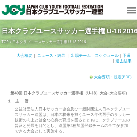
日本クラブユースサッカー選手権 U-18 201
TOP
日本クラブユースサッカー選手権 U-18 2016
大会概要
|
ニュース・結果
|
出場チーム
|
スケジュール
|
予選
|
過去結果
大会要項・規定(PDF)
第
40
回
日本クラブユースサッカー選手権（
U-18
）大会
(大会要項)
１ 主
旨
公益財団法人日本サッカー協会及び一般財団法人日本クラブユー
スサッカー連盟は、日本の将来を担うユース年代選手のサッカー
技術の向上と健全な心身の育成を図るとともに、クラブチームの
普及と発展を目的とし、連盟第2種加盟登録チームの全てが参加
できる大会として実施する。