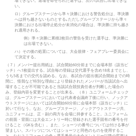
場できない。退場を命ぜられた選手は、次の1試合に出場できな
い。
ロ）グループステージから準々決勝における警告処分は、準決勝
へは持ち越さないものとする｡ただしグループステージから準々
決勝における出場停止処分が未消化の場合は、準決勝に持ち越さ
れ適用される。
例）準々決勝に累積2枚目の警告を受けた選手は、準決勝に
は出場できない。
ハ）その後の処置については、大会規律・フェアプレー委員会に
て決定する。
（７）メンバー提出用紙は、試合開始60分前までに会場本部（該当ピ
ッチ）へ1枚提出する。試合毎の登録は交代選手を含め18名までとし、
うち5名までの交代を認める。なお、各試合の提出後試合開始までの時
間に、怪我など特別な理由により登録されたメンバーが当該試合へ出
場することが不可能であると当該試合競技責任者が判断した場合の
み、登録内容を変更することが出来る。 （８）ユニフォームチェック
は、グループステージにおいては代表者会議終了後に行い、ノックア
ウトステージにおいては試合開始60分前に会場本部（該当ピッチ）に
於いて行なう。なお、グループステージ、ノックアウトステージ共、
ユニフォームは、正・副の両方を会場に持参すること。ユニフォーム
の前面・背面には大会エントリー時に登録された選手固有の番号を付
けること（GKを含む）。また、ショーツの番号については付ける事が
望ましい。スパッツについてはショーツと同色のものを使用するこ
と。なおユニフォームの色・選手番号の大会エントリー以降の変更は