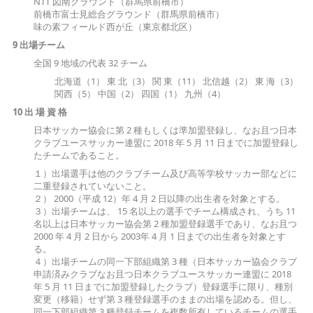
NTT 図南グラウンド（群馬県前橋市）
前橋市富士見総合グラウンド（群馬県前橋市）
味の素フィールド西が丘（東京都北区）
9 出場チーム
全国 9 地域の代表 32 チーム
北海道（1） 東 北（3） 関 東（11） 北信越（2） 東 海（3）
関西（5） 中国（2） 四国（1） 九州（4）
10 出 場 資 格
日本サッカー協会に第 2 種もしくは準加盟登録し、なお且つ日本
クラブユースサッカー連盟に 2018 年 5 月 11 日までに加盟登録し
たチームであること。
１）出場選手は他のクラブチーム及び高等学校サッカー部などに
二重登録されていないこと。
２） 2000（平成 12）年 4 月 2 日以降の出生者を対象とする。
３）出場チームは、 15 名以上の選手でチーム構成され、うち 11
名以上は日本サッカー協会第 2 種加盟登録選手であり、なお且つ
2000 年 4 月 2 日から 2003年 4 月 1 日までの出生者を対象とす
る。
４）出場チームの同一下部組織第 3 種（日本サッカー協会クラブ
申請済みクラブなお且つ日本クラブユースサッカー連盟に 2018
年 5 月 11 日までに加盟登録したクラブ）登録選手に限り、種別
変更（移籍）せず第 3 種登録選手のままの出場を認める。但し、
同一下部組織第 3 種登録チームを複数所有しているチームの選手