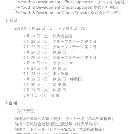
JFA Youth & Development Official Supporter ニチバン株式会社
JFA Youth & Development Official Supporter 株式会社 明治
JFA Youth & Development Official Provider 株式会社モルテン
7 期日
2018 年 7 月 22 日（日） ～ 8 月 1 日（水）
7 月 21 日（土） 代表者会議
7 月 22 日（日） グループステージ 第 1 日
7 月 23 日（月） グループステージ 第 2 日
7 月 24 日（火） 休 息 日
7 月 25 日（水） グループステージ 第 3 日
7 月 26 日（木） ラウンド 16
7 月 27 日（金） 休 息 日
7 月 28 日（土） 準々決勝
7 月 29 日（日） 休 息 日（移動日）
7 月 30 日（月） 準 決 勝
7 月 31 日（火） 休 息 日
8 月 1 日（水） 決 勝
8 会 場
（以下予定）
前橋総合運動公園陸上競技・サッカー場（群馬県前橋市）
前橋市宮城総合運動場陸上競技場（群馬県前橋市）
前橋フットボールセンターA/B/C/D（群馬県前橋市）