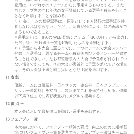
登用は、いずれかの 1 チームからに限定するものとする。 また、
同じクラブ内の同じ年代の女子登録している選手も移籍を行うこ
となく出場することを認める。
５） 各チームの登録選手は、 原則として JFA 発行の選手証を持
参しなければならない。ただし、写真貼付により、顔の認識がで
きるものであること。
※選手証とは、 JFA の WEB 登録システム「KICKOFF」から出力し
た選手証・ 登録選手一覧を印刷したものを原則とする 。
６）予選から本大会に至るまでに、一つのチームで大会メンバー
登録した選手は、異なるチームへ移籍後再び大会メンバー登録す
ることはできない。なお都道府県内の大会で予選名が付されてい
ない場合であっても、その大会が実質的に予選を兼ねている場合
は、その大会は予選と同じ扱いとなり上記を適用する。
11 表 彰
優勝チームには優勝杯（日本サッカー協会杯・日本クラブユース
サッカー連盟杯）を授与し、次回までこれを保持せしめる。優勝
以下第 3 位までに表彰状並びにメダルを授与する。
12 得 点 王
本大会において最多得点を挙げた選手を表彰する。
13 フェアプレー賞
本大会において、フェアプレー精神の育成・向上のために選考基
準に従いフェアプレー賞を選考する。フェアプレー賞はチーム単