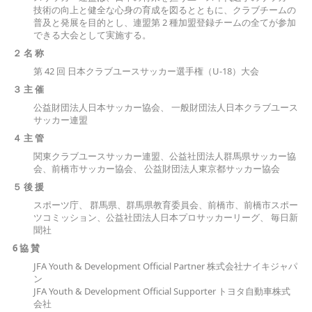
技術の向上と健全な心身の育成を図るとともに、クラブチームの
普及と発展を目的とし、連盟第 2 種加盟登録チームの全てが参加
できる大会として実施する。
２ 名 称
第 42 回 日本クラブユースサッカー選手権（U-18）大会
３ 主 催
公益財団法人日本サッカー協会、 一般財団法人日本クラブユース
サッカー連盟
４ 主 管
関東クラブユースサッカー連盟、公益社団法人群馬県サッカー協
会、前橋市サッカー協会、 公益財団法人東京都サッカー協会
５ 後 援
スポーツ庁、 群馬県、群馬県教育委員会、前橋市、前橋市スポー
ツコミッション、公益社団法人日本プロサッカーリーグ、 毎日新
聞社
6 協 賛
JFA Youth & Development Official Partner 株式会社ナイキジャパ
ン
JFA Youth & Development Official Supporter トヨタ自動車株式
会社