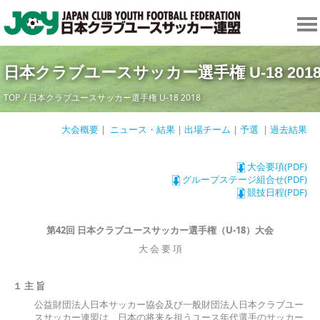
日本クラブユースサッカー選手権 U-18 201
TOP
日本クラブユースサッカー選手権 U-18 2018
大会概要
|
ニュース・結果
|
出場チーム
|
予選
|
過去結果
大会要項(PDF)
グループステージ組合せ(PDF)
競技日程(PDF)
第
42
回
日本クラブユースサッカー選手権（
U-18
）大会
大 会 要 項
１ 主 旨
公益財団法人日本サッカー協会及び一般財団法人日本クラブユー
スサッカー連盟は、日本の将来を担うユース年代選手のサッカー