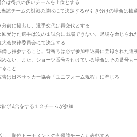
場合は得点の多いチームを上位とする
は当該チームの対戦の勝敗にて決定するが引き分けの場合は抽
０分前に提出し、選手交代は再交代とする
２回受けた選手は次の１試合に出場できない。退場を命じられ
は大会規律委員会にて決定する
準備し持参すること。背番号は必ず参加申込書に登録された選
認めない。また、ショーツ番号を付けている場合はその番号も
すること
広告は日本サッカー協会「ユニフォーム規程」に準じる
子会場で試合をする１２チームが参加
彰し、順位トーナメントの各優勝チームも表彰する