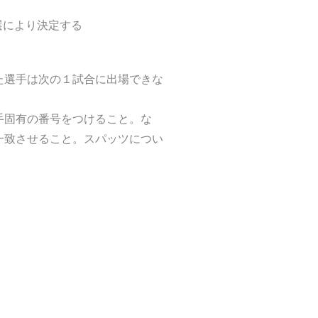
選により決定する
た選手は次の１試合に出場できな
手固有の番号をつけること。な
一致させること。スパッツについ