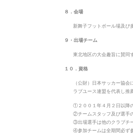
８．会場
新舞子フットボール場及び
９・出場チーム
東北地区の大会趣旨に賛同
１０．資格
（公財）日本サッカー協会
ラブユース連盟を代表し推
①２００１年４月２日以降
②チームスタッフ及び選手
③出場選手は他のクラブチ
④参加チームは全期間必ず