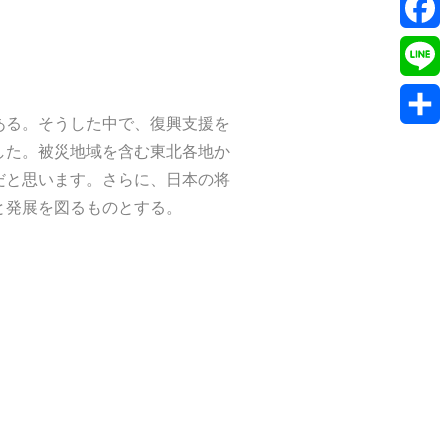
Twitte
Faceb
Line
ある。そうした中で、復興支援を
共
した。被災地域を含む東北各地か
だと思います。さらに、日本の将
有
と発展を図るものとする。