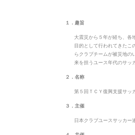
１．趣旨
大震災から５年が経ち、各
目的として行われてきたこ
らクラブチームが被災地の
来を担うユース年代のサッ
２．名称
第５回ＴＣＹ復興支援サッ
３．主催
日本クラブユースサッカー
４．共催