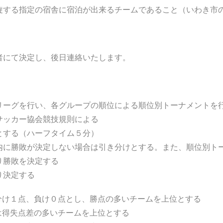
旋する指定の宿舎に宿泊が出来るチームであること（いわき市
者にて決定し、後日連絡いたします。
リーグを行い、各グループの順位による順位別トーナメントを
サッカー協会競技規則による
とする（ハーフタイム５分）
内に勝敗が決定しない場合は引き分けとする。また、順位別ト
り勝敗を決定する
り決定する
分け１点、負け０点とし、勝点の多いチームを上位とする
は得失点差の多いチームを上位とする