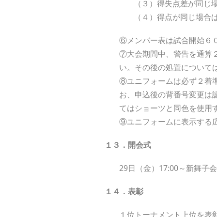
（３）得失点差が同じ
（４）得点が同じ場合
⑥メンバー表は試合開始６
⑦大会期間中、警告を通算
い。その後の処置について
⑧ユニフォームは必ず２着
お、申込後の背番号変更は
てはショーツと同色を使用
⑨ユニフォームに表示する
１３．開会式
29日（金）17:00～新舞
１４．表彰
１位トーナメント上位を表