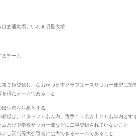
多目的運動場、いわき明星大学
するチーム
に第３種登録し、なおかつ日本クラブユースサッカー連盟に加
薦を得たチームであること
の出生者を対象とする
の登録は、スタッフ５名以内、選手１５名以上２５名以内とす
ーム及び中学校サッカー部などに二重登録されていないこと
参加し審判等大会運営に協力できるチームであること