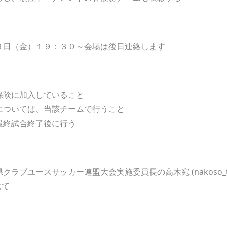
９日（金）１９：３０～会場は後日連絡します
保険に加入していること
については、当該チームで行うこと
最終試合終了後に行う
ブユースサッカー連盟大会実施委員長の高木宛 (nakoso_takagi
にて