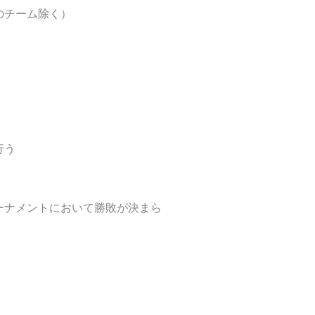
のチーム除く）
行う
ーナメントにおいて勝敗が決まら