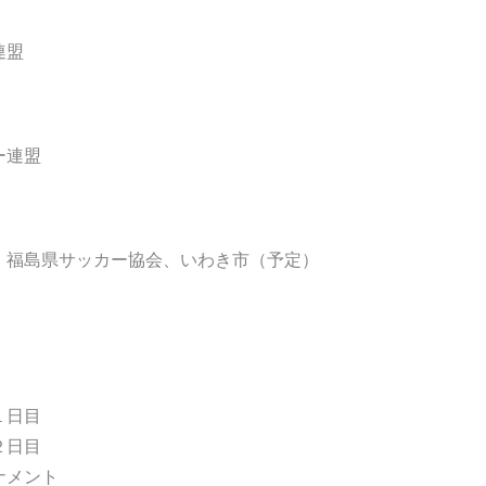
連盟
ー連盟
）福島県サッカー協会、いわき市（予定）
１日目
２日目
ナメント