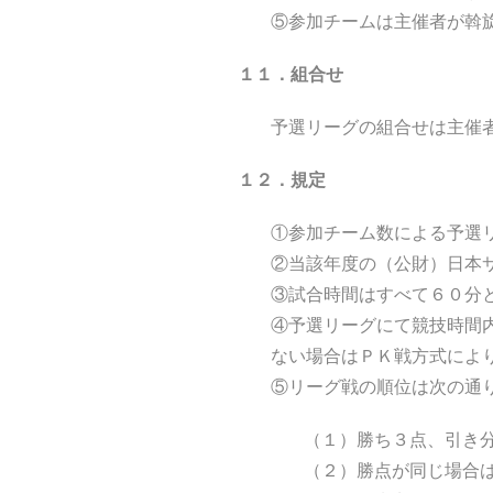
⑤参加チームは主催者が斡
１１．組合せ
予選リーグの組合せは主催
１２．規定
①参加チーム数による予選
②当該年度の（公財）日本
③試合時間はすべて６０分
④予選リーグにて競技時間
ない場合はＰＫ戦方式によ
⑤リーグ戦の順位は次の通
（１）勝ち３点、引き
（２）勝点が同じ場合