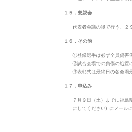
１５．懇親会
代表者会議の後で行う。２
１６．その他
①登録選手は必ず全員傷害
②試合会場での負傷の処置
③表彰式は最終日の各会場
１７．申込み
７月９日（土）までに福島県クラ
にしてください) にメール