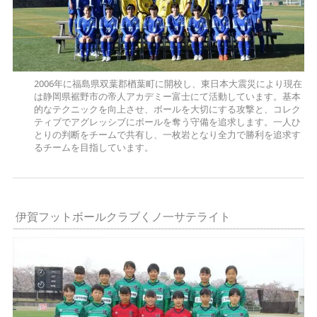
2006年に福島県双葉郡楢葉町に開校し、東日本大震災により現在
は静岡県裾野市の帝人アカデミー富士にて活動しています。基本
的なテクニックを向上させ、ボールを大切にする攻撃と、コレク
ティブでアグレッシブにボールを奪う守備を追求します。一人ひ
とりの判断をチームで共有し、一枚岩となり全力で勝利を追求す
るチームを目指しています。
伊賀フットボールクラブくノ一サテライト