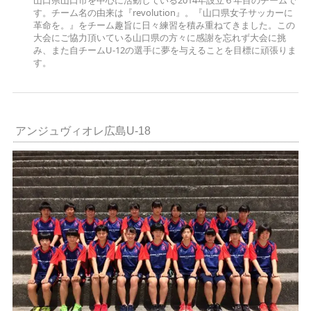
す。チーム名の由来は『revolution』。『山口県女子サッカーに
革命を。』をチーム趣旨に日々練習を積み重ねてきました。この
大会にご協力頂いている山口県の方々に感謝を忘れず大会に挑
み、また自チームU-12の選手に夢を与えることを目標に頑張りま
す。
アンジュヴィオレ広島U-18