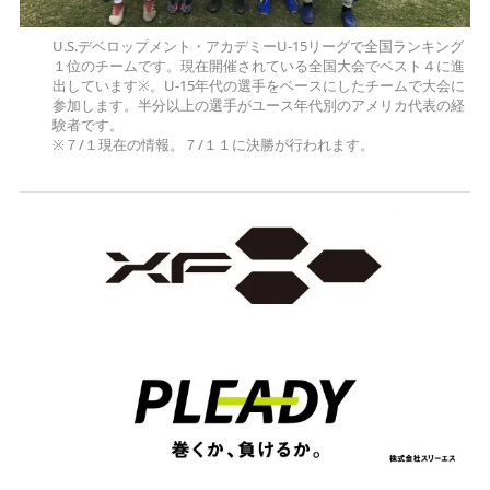
U.S.デベロップメント・アカデミーU-15リーグで全国ランキング
１位のチームです。現在開催されている全国大会でベスト４に進
出しています※。U-15年代の選手をベースにしたチームで大会に
参加します。半分以上の選手がユース年代別のアメリカ代表の経
験者です。
※７/１現在の情報。７/１１に決勝が行われます。