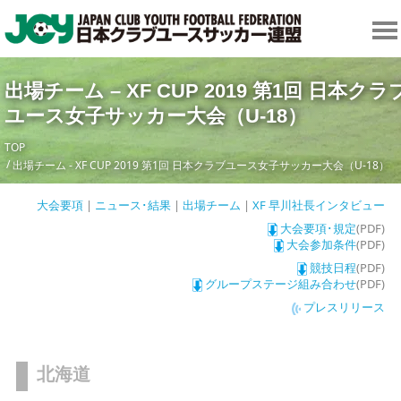
出場チーム – XF CUP 2019 第1回 日本クラ
ユース女子サッカー大会（U-18）
TOP
出場チーム - XF CUP 2019 第1回 日本クラブユース女子サッカー大会（U-18）
大会要項
|
ニュース･結果
|
出場チーム
|
XF 早川社長インタビュー
大会要項･規定
(PDF)
大会参加条件
(PDF)
競技日程
(PDF)
グループステージ組み合わせ
(PDF)
プレスリリース
北海道