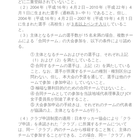
どに二重登録されていないこと。
（２）2004 年（平成 16 年）4 月 2 日～2010 年（平成 22 年）4
月 1 日に生まれた選手（通称高 3～中 1）であること。但し、
2004 年（平成 16 年）4 月 2 日～2007 年（平成 19 年）4 月 1 日
に生まれた選手（高校生）が
3 名以上ベンチ入り
しているこ
と。
（３）主体となるチームの選手数が 15 名未満の場合、複数チー
ムによる「合同チーム」の大会参加を、以下の条件により認め
る。
① 主体となるチームおよびその選手は、それぞれ上記
（1）および（2）を満たしていること。
② 合同するチームの選手は、上記（2）を満たしている
こと。なお、選手が所属するチームの種別・種別区分は
問わない。但し、本大会の予選を通して、選手は他のチ
ームで参加（参加申込）していないこと。
③ 極端な勝利目的のための合同チームではないこと。
④ 合同チームとしての参加を当該地域代表理事及び JCY
女子委員長が別途了承すること。
⑤ 大会参加申込の手続きは、それぞれのチームの代表者
が協議の上、主体となるチームが行う。
（４）クラブ申請制度の適用：日本サッカー協会により「クラ
ブ申請」を承認された「クラブ」に所属するチームについて
は、同一「クラブ」内のチームから移籍すること無く、主体の
チームで参加することができる。この場合、同一「クラブ」内