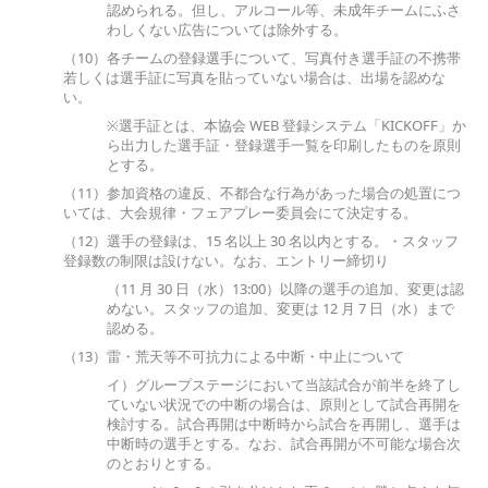
認められる。但し、アルコール等、未成年チームにふさ
わしくない広告については除外する。
（10）各チームの登録選手について、写真付き選手証の不携帯
若しくは選手証に写真を貼っていない場合は、出場を認めな
い。
※選手証とは、本協会 WEB 登録システム「KICKOFF」か
ら出力した選手証・登録選手一覧を印刷したものを原則
とする。
（11）参加資格の違反、不都合な行為があった場合の処置につ
いては、大会規律・フェアプレー委員会にて決定する。
（12）選手の登録は、15 名以上 30 名以内とする。・スタッフ
登録数の制限は設けない。なお、エントリー締切り
（11 月 30 日（水）13:00）以降の選手の追加、変更は認
めない。スタッフの追加、変更は 12 月 7 日（水）まで
認める。
（13）雷・荒天等不可抗力による中断・中止について
イ）グループステージにおいて当該試合が前半を終了し
ていない状況での中断の場合は、原則として試合再開を
検討する。試合再開は中断時から試合を再開し、選手は
中断時の選手とする。なお、試合再開が不可能な場合次
のとおりとする。