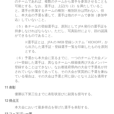
のチームであれば、複数のチームから選手を参加させることも
可能とする。なお、選手は、上記(1)（2）を満たしているこ
と。選手が所属するチームの種別・種別区分は問わない。但
し、本大会の予選を通して、選手は他のチームで参加（参加申
込）していないこと。
（５）各チームの登録選手は、原則として JFA 発行の選手証を
持参しなければならない。ただし、写真貼付により、顔の認識
ができるものであること。
※選手証とは、JFA の WEB 登録システム「KICKOFF」か
ら出力した選手証・登録選手一覧を印刷したものを原則
とする。
（６）予選から本大会に至るまでに、一つのチームで大会メン
バー登録した選手は、異なるチームへ移籍後再び大会メンバー
登録することはできない。なお都道府県内の大会で予選名が付
されていない場合であっても、その大会が実質的に予選を兼ね
ている場合は、その大会は予選と同じ扱いとなり上記を適用す
る。
11 表彰
優勝以下第三位までに表彰状並びに副賞を授与する。
12 得点王
本大会において最多得点を挙げた選手を表彰する。
13 フェアプレー賞