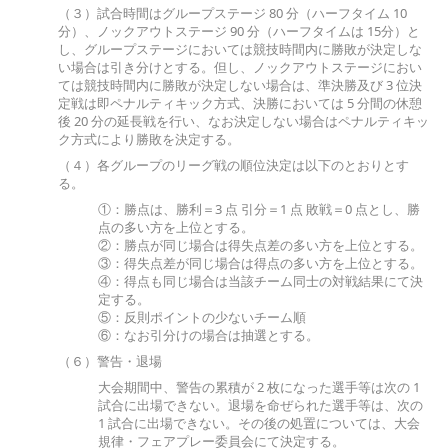
（３）試合時間はグループステージ 80 分（ハーフタイム 10
分）、ノックアウトステージ 90 分（ハーフタイムは 15分）と
し、グループステージにおいては競技時間内に勝敗が決定しな
い場合は引き分けとする。但し、ノックアウトステージにおい
ては競技時間内に勝敗が決定しない場合は、準決勝及び 3 位決
定戦は即ペナルティキック方式、決勝においては 5 分間の休憩
後 20 分の延長戦を行い、なお決定しない場合はペナルティキッ
ク方式により勝敗を決定する。
（４）各グループのリーグ戦の順位決定は以下のとおりとす
る。
①：勝点は、勝利＝3 点 引分＝1 点 敗戦＝0 点とし、勝
点の多い方を上位とする。
②：勝点が同じ場合は得失点差の多い方を上位とする。
③：得失点差が同じ場合は得点の多い方を上位とする。
④：得点も同じ場合は当該チーム同士の対戦結果にて決
定する。
⑤：反則ポイントの少ないチーム順
⑥：なお引分けの場合は抽選とする。
（６）警告・退場
大会期間中、警告の累積が 2 枚になった選手等は次の 1
試合に出場できない。退場を命ぜられた選手等は、次の
1 試合に出場できない。その後の処置については、大会
規律・フェアプレー委員会にて決定する。