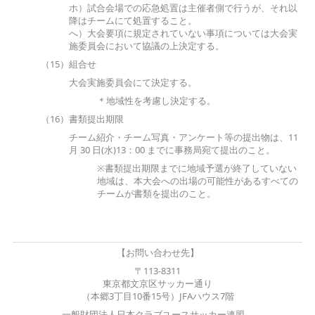
ホ）試合会場での応急処置は主催者側で行うが、それ以
降はチームにて処置すること。
へ）大会要項に規定されていない事項については大会実
施委員会において協議の上決定する。
（15）組合せ
大会実施委員会にて決定する。
＊地域性を考慮し決定する。
（16）書類提出期限
チーム紹介・チーム写真・アンケート等の提出物は、11
月 30 日(水)13：00 までに事務局宛て提出のこと。
※書類提出期限までに地域予選が終了していない
地域は、本大会への出場の可能性があるすべての
チームが書類を提出のこと。
【お問い合わせ先】
〒113-8311
東京都文京区サッカー通り
（本郷3丁目10番15号）JFAハウス7階
一般財団法人日本クラブユースサッカー連盟