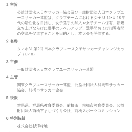
１ 主旨
公益財団法人日本サッカー協会及び一般財団法人日本クラブユ
ースサッカー連盟は、クラブチームにおける女子 U-15･U-18 年
代の活性化を目指し、女子選手の加入や女子チーム保有、新規
立ち上げならびに選手のレベルアップ、選手間および指導者間
の交流を促進することを目的とし、本大会を開催する。
２ 名称
タマホ31 第2回 日本クラブユース女子サッカーチャレンジカッ
プ（U-18）
３ 主催
一般財団法人日本クラブユースサッカー連盟
４ 主管
関東クラブユースサッカー連盟、公益社団法人群馬県サッカー
協会、前橋市サッカー協会
５ 後援
群馬県、群馬県教育委員会、前橋市、前橋市教育委員会、公益
財団法人前橋市まちづくり公社、前橋スポーツコミッション
６ 特別協賛
株式会社杉澤緑地