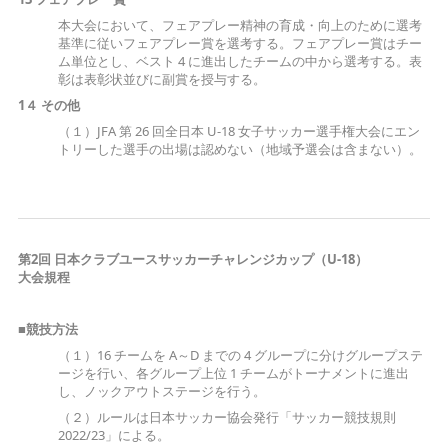
本大会において、フェアプレー精神の育成・向上のために選考
基準に従いフェアプレー賞を選考する。フェアプレー賞はチー
ム単位とし、ベスト 4 に進出したチームの中から選考する。表
彰は表彰状並びに副賞を授与する。
1４ その他
（１）JFA 第 26 回全日本 U-18 女子サッカー選手権大会にエン
トリーした選手の出場は認めない（地域予選会は含まない）。
第2回 日本クラブユースサッカーチャレンジカップ（U-18）
大会規程
■競技方法
（１）16 チームを A～D までの 4 グループに分けグループステ
ージを行い、各グループ上位 1 チームがトーナメントに進出
し、ノックアウトステージを行う。
（２）ルールは日本サッカー協会発行「サッカー競技規則
2022/23」による。