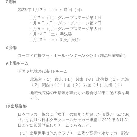
7 期日
2023 年 1 月 7 日（土）～15 日（日）
1 月 7 日（土） グループステージ第 1 日
1 月 8 日（日） グループステージ第 2 日
1 月 9 日（月） グループステージ第 3 日
1 月 14 日（土） 準決勝
1 月 15 日（日） 3 決／決勝
8 会場
コーエィ前橋フットボールセンターA/B/C/D（群馬県前橋市）
9 出場チーム
全国 9 地域の代表 16 チーム
北海道（１） 東北（１） 関東（６） 北信越（１） 東海
（２）関西（１） 中国（２） 四国（１） 九州（１）
地域代表枠の出場数が満たない場合は関東にその枠を与
える。
10 出場資格
日本サッカー協会に「女子」の種別で登録した加盟チームであ
り、なお且つ日本クラブユースサッカー連盟に 2022 年 8 月 31
日までに加盟登録したチームであること。
（１）出場選手は他のクラブチーム及び高等学校サッカー部な