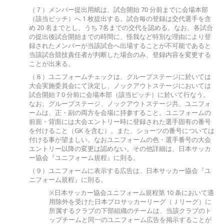
（７）メンバー提出用紙は、試合開始 70 分前までに会場本部
（該当ピッチ）へ 1 枚提出する。試合毎の登録は交代選手を含
め 20 名までとし、うち 7名までの交代を認める。なお、各試合
の提出後試合開始までの時間に、怪我など特別な理由により登
録されたメンバーが当該試合へ出場することが不可能であると
当該試合競技責任者が判断した場合のみ、登録内容を変更する
ことが出来る。
（８）ユニフォームチェックは、グループステージに於いては
大会実施委員会にて決定し、ノックアウトステージにおいては
試合開始７0 分前に会場本部（該当ピッチ）に於いて行なう。
なお、グループステージ、ノックアウトステージ共、ユニフォ
ームは、正・副の両方を会場に持参すること。ユニフォームの
前面・背面には大会エントリー時に登録された選手固有の番号
を付けること（GK を含む）。また、ショーツの番号については
付ける事が望ましい。なおユニフォームの色・選手番号の大会
エントリー以降の変更は認めない。その他詳細は、日本サッカ
ー協会『ユニフォーム規程』に則る。
（９）ユニフォームに表示する広告は、日本サッカー協会『ユ
ニフォーム規程』に則る。
※日本サッカー協会ユニフォーム規程第 10 条において適
用除外を受けた日本プロサッカーリーグ（Ｊリーグ）に
所属するクラブの下部組織のチームは、当該クラブのト
ップチームと同一のユニフォーム広告を掲示することが