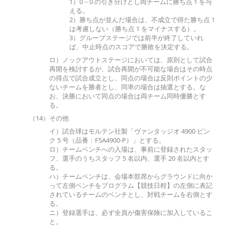
1）0－0 の引き分けとし両チームに勝ち点 1 を与
える。
2）勝ち点が並んだ場合は、不成立で得た勝ち点 1
は考慮しない（勝ち点 1 をマイナスする）。
3）グループステージでは前半が終了していれ
ば、中止時点のスコアで勝敗を決定する。
ロ）ノックアウトステージにおいては、原則として試合
再開を検討するが、試合再開が不可能な場合はその時点
の得点で試合成立とし、同点の場合は反則ポイントの少
ないチームを勝者とし、同率の場合は抽選とする。な
お、決勝において同点の場合は両チーム同時優勝とす
る。
（14）その他
イ）試合球はモルテン社製「ヴァンタッジオ 4900 ピン
ク 5 号（品番：F5A4900-P）」とする。
ロ）チームベンチへの入場は、事前に登録されたスタッ
フ、選手のうちスタッフ 5 名以内、選手 20 名以内とす
る。
ハ）チームベンチは、会場本部席からグラウンドに向か
って左側ベンチをプログラム【競技日程】の左側に表記
されているチームのベンチとし、対戦チームを右側とす
る。
ニ）登録選手は、必ず全員が傷害保険に加入しているこ
と。