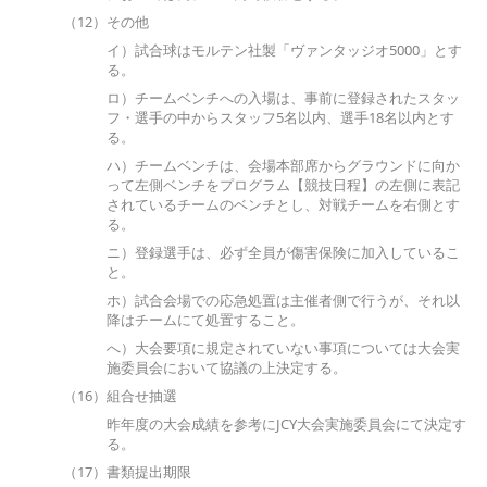
（12）その他
イ）試合球はモルテン社製「ヴァンタッジオ5000」とす
る。
ロ）チームベンチへの入場は、事前に登録されたスタッ
フ・選手の中からスタッフ5名以内、選手18名以内とす
る。
ハ）チームベンチは、会場本部席からグラウンドに向か
って左側ベンチをプログラム【競技日程】の左側に表記
されているチームのベンチとし、対戦チームを右側とす
る。
ニ）登録選手は、必ず全員が傷害保険に加入しているこ
と。
ホ）試合会場での応急処置は主催者側で行うが、それ以
降はチームにて処置すること。
へ）大会要項に規定されていない事項については大会実
施委員会において協議の上決定する。
（16）組合せ抽選
昨年度の大会成績を参考にJCY大会実施委員会にて決定す
る。
（17）書類提出期限