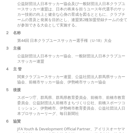
公益財団法人日本サッカー協会及び一般財団法人日本クラブユ
ースサッカー連盟は、日本の将来を担うユース年代選手のサッ
カー技術の向上と健全な心身の育成を図るとともに、クラブチ
ームの普及と発展を目的とし、連盟第2種加盟登録チームの全て
が参加できる大会として実施する。
２ 名称
第44回 日本クラブユースサッカー選手権（U-18）大会
３ 主催
公益財団法人日本サッカー協会、一般財団法人日本クラブユー
スサッカー連盟
４ 主 管
関東クラブユースサッカー連盟、公益社団法人群馬県サッカー
協会、前橋市サッカー協会、伊勢崎市サッカー協会
５
後
援
スポーツ庁、群馬県、群馬県教育委員会、前橋市、前橋市教育
委員会、公益財団法人前橋市まちづくり公社、前橋スポーツコ
ミッション、伊勢崎市、伊勢崎市教育委員会、公益社団法人日
本プロサッカーリーグ、毎日新聞社
６
協
賛
JFA Youth & Development Official Partner、アイリスオーヤマ