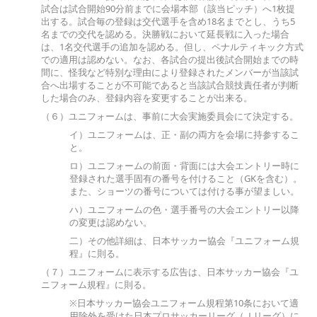
試合は試合開始90分前までに会場本部（該当ピッチ）へ1枚提
出する。試合毎の登録は交代選手を含め18名までとし、うち5
名までの交代を認める。決勝戦において延長戦に入った場合
は、1名交代選手の追加を認める。但し、ペナルティキック方式
での適用は認めない。なお、各試合の提出後試合開始までの時
間に、怪我など特別な理由により登録されたメンバーが当該試
合へ出場することが不可能であると当該試合競技責任者が判断
した場合のみ、登録内容を変更することが出来る。
（６）ユニフォームは、事前に大会実施委員会にて決定する。
イ）ユニフォームは、正・副の両方を会場に持参するこ
と。
ロ）ユニフォームの前面・背面には大会エントリー時に
登録された選手固有の番号を付けること（GKを含む）。
また、ショーツの番号については付ける事が望ましい。
ハ）ユニフォームの色・選手番号の大会エントリー以降
の変更は認めない。
二）その他詳細は、日本サッカー協会『ユニフォーム規
程』に則る。
（７）ユニフォームに表示する広告は、日本サッカー協会『ユ
ニフォーム規程』に則る。
※日本サッカー協会ユニフォーム規程第10条において適
用除外を受けた日本プロサッカーリーグ（Ｊリーグ）に