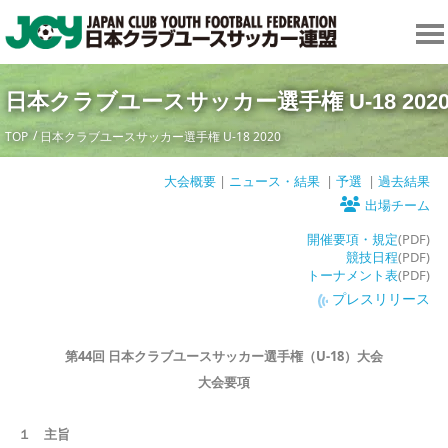
日本クラブユースサッカー選手権 U-18 202
TOP
日本クラブユースサッカー選手権 U-18 2020
大会概要
|
ニュース・結果
|
予選
|
過去結果
出場チーム
開催要項・規定
(PDF)
競技日程
(PDF)
トーナメント表
(PDF)
プレスリリース
第4
4
回 日本クラブユースサッカー選手権（U-18）大会
大会要項
１ 主旨