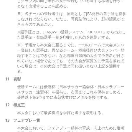
じクラブ内の同じ年代の女子登録している選手も移籍を行うこ
となく出場することを認める。
５）各チームの登録選手は、原則としてJFA発行の選手証を持参
しなければならない。ただし、写真貼付により、顔の認識がで
きるものであること。
※選手証とは、JFAのWEB登録システム「KICKOFF」から出力し
た選手証・登録選手一覧を印刷したものを原則とする。
６）予選から本大会に至るまでに、一つのチームで大会メンバ
ー登録した選手は、異なるチームへ移籍後再び大会メンバー登
録することはできない。なお都道府県内の大会で予選名が付さ
れていない場合であっても、その大会が実質的に予選を兼ねて
いる場合は、その大会は予選と同じ扱いとなり上記を適用す
る。
11 表彰
優勝チームには優勝杯（日本サッカー協会杯・日本クラブユー
スサッカー連盟杯）を授与し、次回までこれを保持せしめる。
優勝以下第3位までに表彰状並びにメダルを授与する。
12
得点王
本大会において最多得点を挙げた選手を表彰する。
13
フェアプレー賞
本大会において、フェアプレー精神の育成・向上のために選考