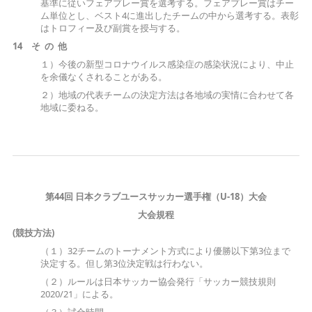
基準に従いフェアプレー賞を選考する。フェアプレー賞はチー
ム単位とし、ベスト4に進出したチームの中から選考する。表彰
はトロフィー及び副賞を授与する。
14 そ
の 他
１）今後の新型コロナウイルス感染症の感染状況により、中止
を余儀なくされることがある。
２）地域の代表チームの決定方法は各地域の実情に合わせて各
地域に委ねる。
第44回 日本クラブユースサッカー選手権（U-18）大会
大会規程
(競技方法)
（１）32チームのトーナメント方式により優勝以下第3位まで
決定する。但し第3位決定戦は行わない。
（２）ルールは日本サッカー協会発行「サッカー競技規則
2020/21」による。
（３）試合時間