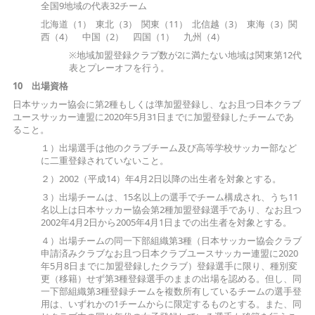
全国9地域の代表32チーム
北海道（1） 東北（3） 関東（11） 北信越（3） 東海（3）関
西（4） 中国（2） 四国（1） 九州（4）
※地域加盟登録クラブ数が2に満たない地域は関東第12代
表とプレーオフを行う。
10 出場資格
日本サッカー協会に第2種もしくは準加盟登録し、なお且つ日本クラブ
ユースサッカー連盟に2020年5月31日までに加盟登録したチームであ
ること。
１）出場選手は他のクラブチーム及び高等学校サッカー部など
に二重登録されていないこと。
２）2002（平成14）年4月2日以降の出生者を対象とする。
３）出場チームは、15名以上の選手でチーム構成され、うち11
名以上は日本サッカー協会第2種加盟登録選手であり、なお且つ
2002年4月2日から2005年4月1日までの出生者を対象とする。
４）出場チームの同一下部組織第3種（日本サッカー協会クラブ
申請済みクラブなお且つ日本クラブユースサッカー連盟に2020
年5月8日までに加盟登録したクラブ）登録選手に限り、種別変
更（移籍）せず第3種登録選手のままの出場を認める。但し、同
一下部組織第3種登録チームを複数所有しているチームの選手登
用は、いずれかの1チームからに限定するものとする。また、同