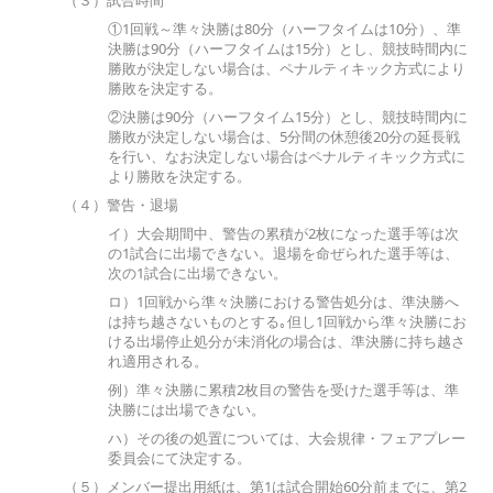
①1回戦～準々決勝は80分（ハーフタイムは10分）、準
決勝は90分（ハーフタイムは15分）とし、競技時間内に
勝敗が決定しない場合は、ペナルティキック方式により
勝敗を決定する。
②決勝は90分（ハーフタイム15分）とし、競技時間内に
勝敗が決定しない場合は、5分間の休憩後20分の延長戦
を行い、なお決定しない場合はペナルティキック方式に
より勝敗を決定する。
（４）警告・退場
イ）大会期間中、警告の累積が2枚になった選手等は次
の1試合に出場できない。退場を命ぜられた選手等は、
次の1試合に出場できない。
ロ）1回戦から準々決勝における警告処分は、準決勝へ
は持ち越さないものとする｡但し1回戦から準々決勝にお
ける出場停止処分が未消化の場合は、準決勝に持ち越さ
れ適用される。
例）準々決勝に累積2枚目の警告を受けた選手等は、準
決勝には出場できない。
ハ）その後の処置については、大会規律・フェアプレー
委員会にて決定する。
（５）メンバー提出用紙は、第1は試合開始60分前までに、第2