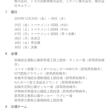
株式会社、トヨタ自動車株式会社、ニチバン株式会社、株式会
社モルテン
７
期日
2020年12月25日（金）～30日（水）
25日（金）トーナメント1回戦（R32）
26日（土）トーナメント2回戦（R16）
27日（日）トーナメント3回戦（準々決勝）
28日（月）休息日
29日（火）準決勝
30日（水）決勝
８
会場
前橋総合運動公園群馬電工陸上競技・サッカー場（群馬県前橋
市）
コーエィ前橋フットボールセンターA/B/C/D（群馬県前橋市）
NTT図南グラウンド（群馬県前橋市）
前橋市宮城総合運動場陸上競技場（群馬県前橋市）
Gスポーツ富士見総合グランド（群馬県前橋市）
前橋市石関公園サッカー場（群馬県前橋市）
伊勢崎市華蔵寺公園陸上競技場（群馬県伊勢崎市）
群馬県立敷島公園サッカー・ラグビー場
群馬県立敷島公園補助陸上競技場
９
出場チーム