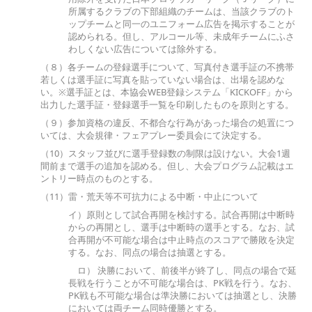
所属するクラブの下部組織のチームは、当該クラブのト
ップチームと同一のユニフォーム広告を掲示することが
認められる。但し、アルコール等、未成年チームにふさ
わしくない広告については除外する。
（８）各チームの登録選手について、写真付き選手証の不携帯
若しくは選手証に写真を貼っていない場合は、出場を認めな
い。※選手証とは、本協会WEB登録システム「KICKOFF」から
出力した選手証・登録選手一覧を印刷したものを原則とする。
（９）参加資格の違反、不都合な行為があった場合の処置につ
いては、大会規律・フェアプレー委員会にて決定する。
（10）スタッフ並びに選手登録数の制限は設けない。大会1週
間前まで選手の追加を認める。但し、大会プログラム記載はエ
ントリー時点のものとする。
（11）雷・荒天等不可抗力による中断・中止について
イ）原則として試合再開を検討する。試合再開は中断時
からの再開とし、選手は中断時の選手とする。なお、試
合再開が不可能な場合は中止時点のスコアで勝敗を決定
する。なお、同点の場合は抽選とする。
ロ） 決勝において、前後半が終了し、同点の場合で延
長戦を行うことが不可能な場合は、PK戦を行う。なお、
PK戦も不可能な場合は準決勝においては抽選とし、決勝
においては両チーム同時優勝とする。