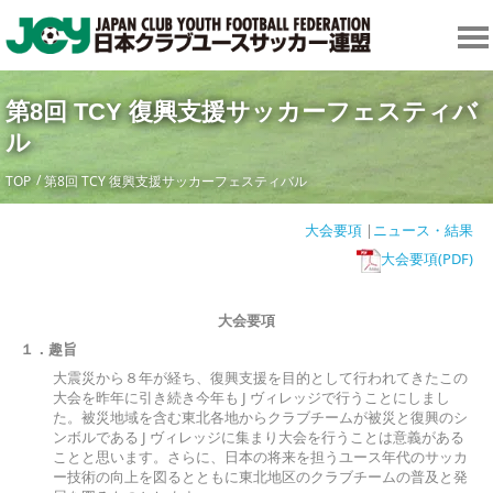
第8回 TCY 復興支援サッカーフェスティバ
ル
TOP
第8回 TCY 復興支援サッカーフェスティバル
大会要項
|
ニュース・結果
大会要項(PDF)
大会要項
１．趣旨
大震災から８年が経ち、復興支援を目的として行われてきたこの
大会を昨年に引き続き今年も J ヴィレッジで行うことにしまし
た。被災地域を含む東北各地からクラブチームが被災と復興のシ
ンボルである J ヴィレッジに集まり大会を行うことは意義がある
ことと思います。さらに、日本の将来を担うユース年代のサッカ
ー技術の向上を図るとともに東北地区のクラブチームの普及と発