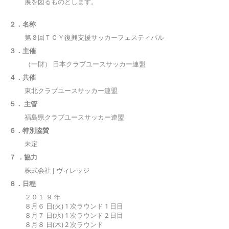
展を図るものとします。
２．名称
第 8 回ＴＣＹ復興支援サッカーフェスティバル
３．主催
（一財） 日本クラブユースサッカー連盟
４．共催
東北クラブユースサッカー連盟
５． 主管
福島県クラブユースサッカー連盟
６．特別協賛
未定
７ ．協力
株式会社 J ヴィレッジ
８．日程
２０１ ９ 年
８月６ 日(火) 1 次ラウンド 1 日目
８月７ 日(水) 1 次ラウンド 2 日目
８月８ 日(木) 2 次ラウンド