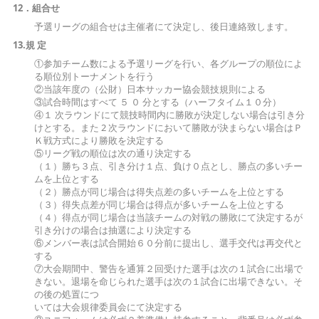
12．組合せ
予選リーグの組合せは主催者にて決定し、後日連絡致します。
13.規 定
①参加チーム数による予選リーグを行い、各グループの順位によ
る順位別トーナメントを行う
②当該年度の（公財）日本サッカー協会競技規則による
③試合時間はすべて ５ ０ 分とする（ハーフタイム１０分）
④１ 次ラウンドにて競技時間内に勝敗が決定しない場合は引き分
けとする。また 2 次ラウンドにおいて勝敗が決まらない場合はＰ
Ｋ戦方式により勝敗を決定する
⑤リーグ戦の順位は次の通り決定する
（１）勝ち３点、引き分け１点、負け０点とし、勝点の多いチー
ムを上位とする
（２）勝点が同じ場合は得失点差の多いチームを上位とする
（３）得失点差が同じ場合は得点が多いチームを上位とする
（４）得点が同じ場合は当該チームの対戦の勝敗にて決定するが
引き分けの場合は抽選により決定する
⑥メンバー表は試合開始６０分前に提出し、選手交代は再交代と
する
⑦大会期間中、警告を通算２回受けた選手は次の１試合に出場で
きない。退場を命じられた選手は次の１試合に出場できない。そ
の後の処置につ
いては大会規律委員会にて決定する