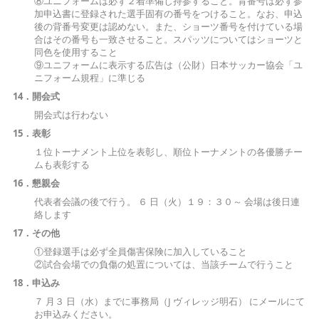
⑧ユニフォームは必ず２着準備し持参すること。背番号は必ず参
加申込書に登録された選手固有の番号をつけること。なお、申込
後の背番号変更は認めない。また、ショーツ番号を付けている場
合はその番号も一致させること。スパッツについてはショーツと
同色を使用すること
⑨ユニフォームに表示する広告は（公財）日本サッカー協会「ユ
ニフォーム規程」に準じる
14．開会式
開会式は行わない
15．表彰
１位トーナメント上位を表彰し、順位トーナメントの各優勝チー
ムも表彰する
16．懇親会
代表者会議の後で行う。 ６ 日（火）１９：３０～ 会場は後日連
絡します
17．その他
①登録選手は必ず全員傷害保険に加入していること
②試合会場での負傷の処置については、当該チームで行うこと
18．申込み
７ 月３ 日（水）までに事務局（J ヴィレッジ明石） にメールにて
お申込みください。