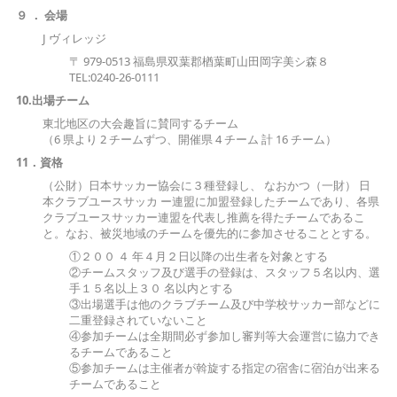
９ ． 会場
J ヴィレッジ
〒 979-0513 福島県双葉郡楢葉町山田岡字美シ森８
TEL:0240-26-0111
10.出場チーム
東北地区の大会趣旨に賛同するチーム
（6 県より 2 チームずつ、開催県 4 チーム 計 16 チーム）
11．資格
（公財）日本サッカー協会に３種登録し、 なおかつ（一財） 日
本クラブユースサッカ ー連盟に加盟登録したチームであり、各県
クラブユースサッカー連盟を代表し推薦を得たチームであるこ
と。なお、被災地域のチームを優先的に参加させることとする。
①２００ ４ 年４月２日以降の出生者を対象とする
②チームスタッフ及び選手の登録は、スタッフ５名以内、選
手１５名以上３０ 名以内とする
③出場選手は他のクラブチーム及び中学校サッカー部などに
二重登録されていないこと
④参加チームは全期間必ず参加し審判等大会運営に協力でき
るチームであること
⑤参加チームは主催者が斡旋する指定の宿舎に宿泊が出来る
チームであること