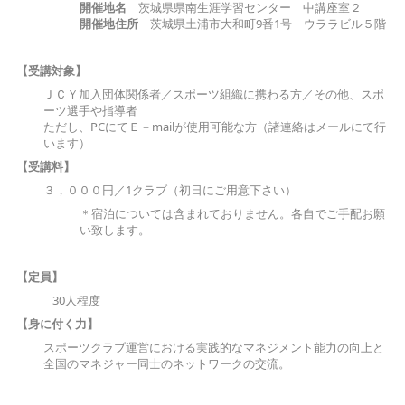
開催地名
茨城県県南生涯学習センター 中講座室２
開催地住所
茨城県土浦市大和町9番1号 ウララビル５階
【受講対象】
ＪＣＹ加入団体関係者／スポーツ組織に携わる方／その他、スポ
ーツ選手や指導者
ただし、PCにてＥ－mailが使用可能な方（諸連絡はメールにて行
います）
【受講料】
３，０００円／1クラブ（初日にご用意下さい）
＊宿泊については含まれておりません。各自でご手配お願
い致します。
【定員】
30人程度
【身に付く力】
スポーツクラブ運営における実践的なマネジメント能力の向上と
全国のマネジャー同士のネットワークの交流。