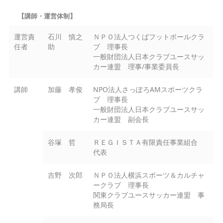
【講師・運営体制】
運営責
石川 慎之
ＮＰＯ法人つくばフットボールクラ
任者
助
ブ 理事長
一般財団法人日本クラブユースサッ
カー連盟 理事/事業委員長
講師
加藤 孝俊
NPO法人さっぽろAMスポーツクラ
ブ 理事長
一般財団法人日本クラブユースサッ
カー連盟 副会長
谷塚 哲
ＲＥＧＩＳＴＡ有限責任事業組合
代表
吉野 次郎
ＮＰＯ法人横浜スポーツ＆カルチャ
ークラブ 理事長
関東クラブユースサッカー連盟 事
務局長