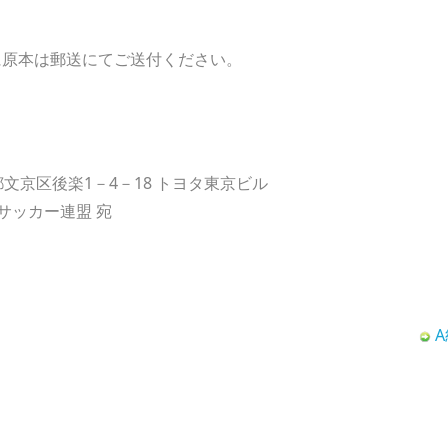
に原本は郵送にてご送付ください。
東京都文京区後楽1－4－18 トヨタ東京ビル
サッカー連盟 宛