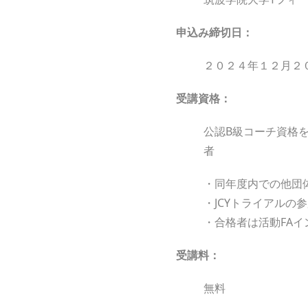
申込み締切日：
２０２４年１２月２
受講資格：
公認B級コーチ資格
・同年度内での他団
・JCYトライアルの
・合格者は活動FA
受講料：
無料