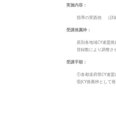
実施内容：
指導の実践他 （詳
受講推薦枠：
原則各地域CY連盟
登録数により調整さ
受講手順：
①各都道府県CY連盟
⑥JCY推薦枠とし