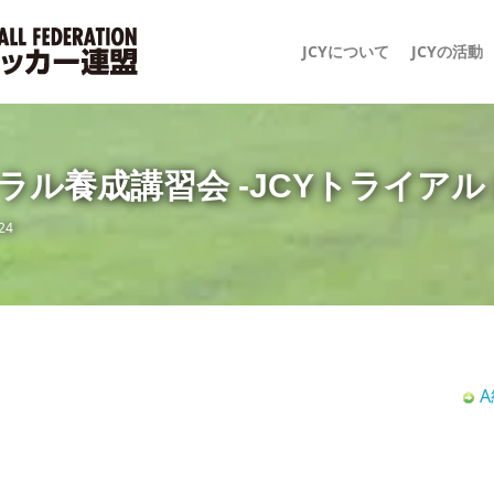
JCYについて
JCYの活動
ル養成講習会 -JCYトライアル 2
24