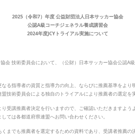
20
25
（
令和7
）年度
公益財団法人
日本サッカー協会
公認
A
級
コーチジェネラル養成講習会
2024年度JCYトライアル
実施について
協会 技術委員会において、（公財）日本サッカー協会公認A
なる指導者の資質と指導力の向上、ならびに推薦基準をより明
連盟技術委員会による独自のトライアルにより推薦者の選定を
り受講推薦者決定を行いますので、ご確認いただきますようよ
ましては各都道府県連盟へお問い合わせください。
くまでも推薦者を選定するための資料であり、受講者推薦の決定