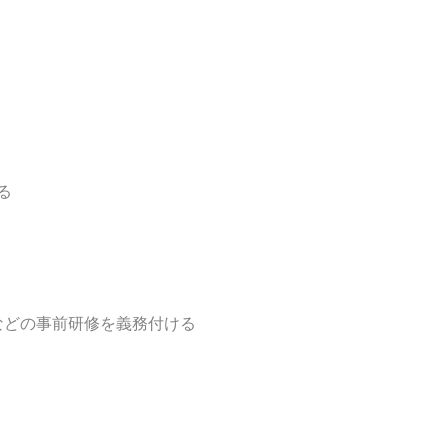
る
者
などの事前研修を義務付ける