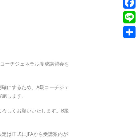
Twitte
Faceb
Line
共
有
級コーチジェネラル養成講習会を
確にするため、A級コーチジェ
実施します。
ろしくお願いいたします。B級
は正式にJFAから受講案内が