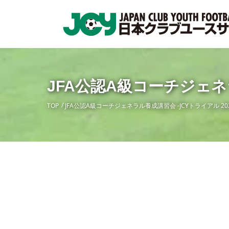
JFA公認A級コーチジェネラ
TOP
JFA公認A級コーチジェネラル養成講習会 -JCYトライアル 20