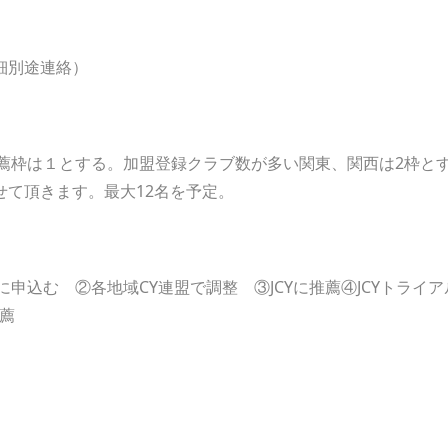
細別途連絡）
推薦枠は１とする。加盟登録クラブ数が多い関東、関西は2枠と
せて頂きます。最大12名を予定。
に申込む ②各地域CY連盟で調整 ③JCYに推薦④JCYトラ
て推薦