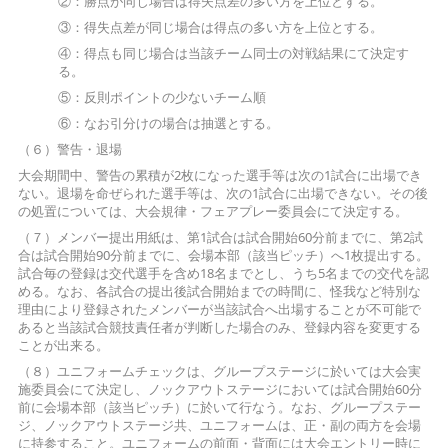
②：勝点が同じ場合は得失点差の多い方を上位とする。
③：得失点差が同じ場合は得点の多い方を上位とする。
④：得点も同じ場合は当該チーム同士の対戦結果にて決定す
る。
⑤：反則ポイントの少ないチーム順
⑥：なお引分けの場合は抽選とする。
（６）警告・退場
大会期間中、警告の累積が2枚になった選手等は次の1試合に出場でき
ない。退場を命ぜられた選手等は、次の1試合に出場できない。その後
の処置については、大会規律・フェアプレー委員会にて決定する。
（７）メンバー提出用紙は、第1試合は試合開始60分前までに、第2試
合は試合開始90分前までに、会場本部（該当ピッチ）へ1枚提出する。
試合毎の登録は交代選手を含め18名までとし、うち5名までの交代を認
める。なお、各試合の提出後試合開始までの時間に、怪我など特別な
理由により登録されたメンバーが当該試合へ出場することが不可能で
あると当該試合競技責任者が判断した場合のみ、登録内容を変更する
ことが出来る。
（８）ユニフォームチェックは、グループステージに於いては大会実
施委員会にて決定し、ノックアウトステージにおいては試合開始60分
前に会場本部（該当ピッチ）に於いて行なう。なお、グループステー
ジ、ノックアウトステージ共、ユニフォームは、正・副の両方を会場
に持参すること。ユニフォームの前面・背面には大会エントリー時に