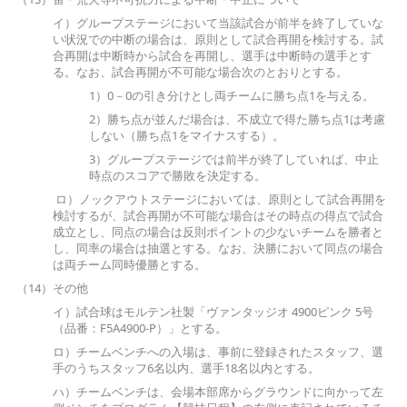
イ）グループステージにおいて当該試合が前半を終了していな
い状況での中断の場合は、原則として試合再開を検討する。試
合再開は中断時から試合を再開し、選手は中断時の選手とす
る。なお、試合再開が不可能な場合次のとおりとする。
1）0－0の引き分けとし両チームに勝ち点1を与える。
2）勝ち点が並んだ場合は、不成立で得た勝ち点1は考慮
しない（勝ち点1をマイナスする）。
3）グループステージでは前半が終了していれば、中止
時点のスコアで勝敗を決定する。
ロ）ノックアウトステージにおいては、原則として試合再開を
検討するが、試合再開が不可能な場合はその時点の得点で試合
成立とし、同点の場合は反則ポイントの少ないチームを勝者と
し、同率の場合は抽選とする。なお、決勝において同点の場合
は両チーム同時優勝とする。
（14）その他
イ）試合球はモルテン社製「ヴァンタッジオ 4900ピンク 5号
（品番：F5A4900-P）」とする。
ロ）チームベンチへの入場は、事前に登録されたスタッフ、選
手のうちスタッフ6名以内、選手18名以内とする。
ハ）チームベンチは、会場本部席からグラウンドに向かって左