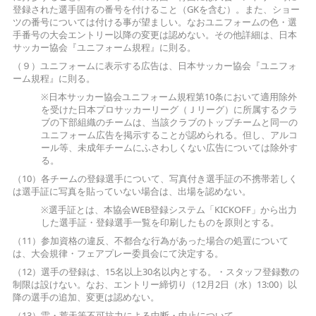
登録された選手固有の番号を付けること（GKを含む）。また、ショー
ツの番号については付ける事が望ましい。なおユニフォームの色・選
手番号の大会エントリー以降の変更は認めない。その他詳細は、日本
サッカー協会『ユニフォーム規程』に則る。
（９）ユニフォームに表示する広告は、日本サッカー協会『ユニフォ
ーム規程』に則る。
※日本サッカー協会ユニフォーム規程第10条において適用除外
を受けた日本プロサッカーリーグ（Ｊリーグ）に所属するクラ
ブの下部組織のチームは、当該クラブのトップチームと同一の
ユニフォーム広告を掲示することが認められる。但し、アルコ
ール等、未成年チームにふさわしくない広告については除外す
る。
（10）各チームの登録選手について、写真付き選手証の不携帯若しく
は選手証に写真を貼っていない場合は、出場を認めない。
※選手証とは、本協会WEB登録システム「KICKOFF」から出力
した選手証・登録選手一覧を印刷したものを原則とする。
（11）参加資格の違反、不都合な行為があった場合の処置について
は、大会規律・フェアプレー委員会にて決定する。
（12）選手の登録は、15名以上30名以内とする。・スタッフ登録数の
制限は設けない。なお、エントリー締切り（12月2日（水）13:00）以
降の選手の追加、変更は認めない。
（13）雷・荒天等不可抗力による中断・中止について