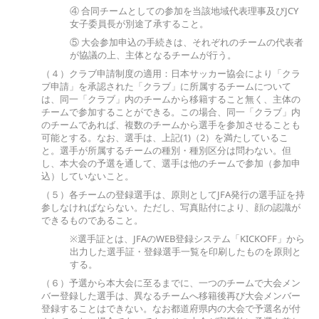
④ 合同チームとしての参加を当該地域代表理事及びJCY
女子委員長が別途了承すること。
⑤ 大会参加申込の手続きは、それぞれのチームの代表者
が協議の上、主体となるチームが行う。
（４）クラブ申請制度の適用：日本サッカー協会により「クラ
ブ申請」を承認された「クラブ」に所属するチームについて
は、同一「クラブ」内のチームから移籍すること無く、主体の
チームで参加することができる。この場合、同一「クラブ」内
のチームであれば、複数のチームから選手を参加させることも
可能とする。なお、選手は、上記(1)（2）を満たしているこ
と。選手が所属するチームの種別・種別区分は問わない。但
し、本大会の予選を通して、選手は他のチームで参加（参加申
込）していないこと。
（５）各チームの登録選手は、原則としてJFA発行の選手証を持
参しなければならない。ただし、写真貼付により、顔の認識が
できるものであること。
※選手証とは、JFAのWEB登録システム「KICKOFF」から
出力した選手証・登録選手一覧を印刷したものを原則と
する。
（６）予選から本大会に至るまでに、一つのチームで大会メン
バー登録した選手は、異なるチームへ移籍後再び大会メンバー
登録することはできない。なお都道府県内の大会で予選名が付