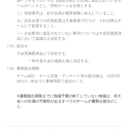
側ベンチをプログラム【競技日程】の左側に表記されているチ
ームのベンチとし、対戦チームを右側とする。
ニ）登録選手は、必ず全員が傷害保険に加入していること。
ホ）試合会場での応急処置は主催者側で行うが、それ以降はチ
ームにて処置すること。
へ）大会要項に規定されていない事項については大会実施委員
会において協議の上決定する。
（15）組合せ
大会実施委員会にて決定する。
＊昨年度大会の成績を基に決定する。
（16）書類提出期限
チーム紹介・チーム写真・アンケート等の提出物は、12月2日
(水)13：00までに事務局宛て提出のこと。
※
書類提出期限までに地域予選が終了していない地域は、本大
会への出場の可能性があるすべてのチームが書類を提出のこ
と。