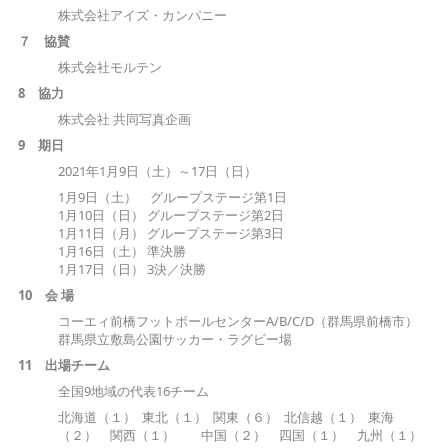
株式会社アイズ・カンパニー
７
協
賛
株式会社モルテン
8 協力
株式会社 共同写真企画
9
期
日
2021年1月9日（土）～17日（日）
1月9日（土） グループステージ第1日
1月10日（日） グループステージ第2日
1月11日（月） グループステージ第3日
1月16日（土） 準決勝
1月17日（日） 3決／決勝
10
会
場
コーエィ前橋フットボールセンターA/B/C/D（群馬県前橋市）
群馬県立敷島公園サッカー・ラグビー場
11
出場チーム
全国9地域の代表16チーム
北海道（１） 東北（１） 関東（６） 北信越（１） 東海
（２） 関西（１） 中国（２） 四国（１） 九州（１）