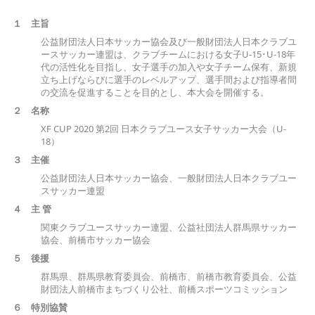
１ 主旨
公益財団法人日本サッカー協会及び一般財団法人日本クラブユ
ースサッカー連盟は、クラブチームにおける女子U-15･U-18年
代の活性化を目指し、女子選手の加入や女子チーム保有、新規
立ち上げならびに選手のレベルアップ、選手間および指導者間
の交流を促進することを目的とし、本大会を開催する。
２ 名称
XF CUP 2020
第2回 日本クラブユース女子サッカー大会（U-
18）
３ 主催
公益財団法人日本サッカー協会、一般財団法人日本クラブユー
スサッカー連盟
４ 主 管
関東クラブユースサッカー連盟、公益社団法人群馬県サッカー
協会、前橋市サッカー協会
５
後
援
群馬県、群馬県教育委員会、前橋市、前橋市教育委員会、公益
財団法人前橋市まちづくり公社、前橋スポーツコミッション
６ 特
別
協
賛