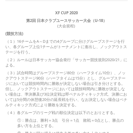
XF CUP 2020
第2回
日本クラブユースサッカー大会（
U-18
）
(大会規程)
(競技方法)
（１）16チームをA～Dまでの4グループに分けグループステージを行
い、各グループ上位1チームがトーナメントに進出し、ノックアウトス
テージを行う。
（２）ルールは日本サッカー協会発行「サッカー競技規則2020/21」に
よる。
（３）試合時間はグループステージ80分（ハーフタイム10分）、ノッ
クアウトステージ90分（ハーフタイムは15分）とし、グループステー
ジにおいては競技時間内に勝敗が決定しない場合は引き分けとする。
但し、ノックアウトステージにおいては競技時間内に勝敗が決定しな
い場合は、準決勝及び3位決定戦は即ペナルティキック方式、決勝にお
いては5分間の休憩後20分の延長戦を行い、なお決定しない場合はペナ
ルティキック方式により勝敗を決定する。
（４）各グループのリーグ戦の順位決定は以下のとおりとする。
①：勝点は、勝利＝3点 引分＝1点 敗戦＝0点とし、勝点の
多い方を上位とする。