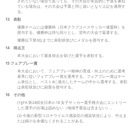
されていない場合であっても、その大会が実質的に予選を兼ね
ている場合は、その大会は予選と同じ扱いとなり上記を適用す
る。
13
表
彰
優勝チームには優勝杯（日本クラブユースサッカー連盟杯）を
授与する。優勝杯は持ち回りとし、翌年の大会で返還する。
優勝以下第3位までに表彰状並びにメダルを授与する。
14
得
点
王
本大会において最多得点を挙げた選手を表彰する。
15
フェアプレー賞
本大会において、フェアプレー精神の育成・向上のために選考
基準に従いフェアプレー賞を選考する。フェアプレー賞はチー
ム単位とし、ベスト4に進出したチームの中から選考する。表彰
は表彰状並びに副賞を授与する。
16
そ
の
他
(1)JFA 第24回全日本U-18 女子サッカー選手権大会にエントリー
した選手の出場は認めない（地域予選会は含まない）。
(2) 今後の新型コロナウイルス感染症の感染状況により、中止ま
たは縮小を余儀なくされることがある。