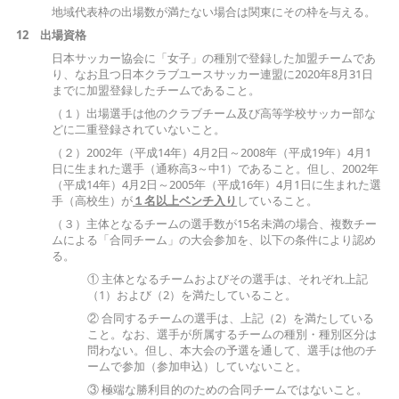
地域代表枠の出場数が満たない場合は関東にその枠を与える。
12
出場資格
日本サッカー協会に「女子」の種別で登録した加盟チームであ
り、なお且つ日本クラブユースサッカー連盟に2020年8月31日
までに加盟登録したチームであること。
（１）出場選手は他のクラブチーム及び高等学校サッカー部な
どに二重登録されていないこと。
（２）2002年（平成14年）4月2日～2008年（平成19年）4月1
日に生まれた選手（通称高3～中1）であること。但し、2002年
（平成14年）4月2日～2005年（平成16年）4月1日に生まれた選
手（高校生）が
１名以上ベンチ入り
していること。
（３）主体となるチームの選手数が15名未満の場合、複数チー
ムによる「合同チーム」の大会参加を、以下の条件により認め
る。
① 主体となるチームおよびその選手は、それぞれ上記
（1）および（2）を満たしていること。
② 合同するチームの選手は、上記（2）を満たしている
こと。なお、選手が所属するチームの種別・種別区分は
問わない。但し、本大会の予選を通して、選手は他のチ
ームで参加（参加申込）していないこと。
③ 極端な勝利目的のための合同チームではないこと。