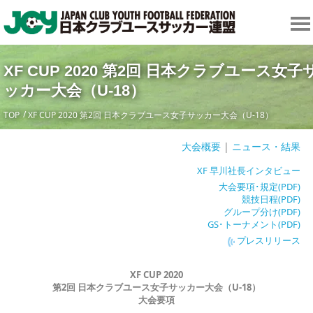
XF CUP 2020 第2回 日本クラブユース女子
ッカー大会（U-18）
TOP
XF CUP 2020 第2回 日本クラブユース女子サッカー大会（U-18）
大会概要
|
ニュース・結果
XF 早川社長インタビュー
大会要項･規定(PDF)
競技日程(PDF)
グループ分け(PDF)
GS･トーナメント(PDF)
プレスリリース
XF CUP 2020
第2回 日本クラブユース
女子
サッカー
大会
（U-18
）
大会要項