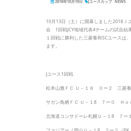
2018年10月19日
Jユースカップ
NEWS
10月13日（土）に開幕しました2018
会 1回戦JCY地域代表4チームの試合
１回戦に勝利した三菱養和SCユースは、
ます。
Jユース1回戦
松本山雅ＦＣ Ｕ－１８ ０ー２ 三菱
サガン鳥栖ＦＣ Ｕ－１8 ７ー０ Ｈｏ
北海道コンサドーレ札幌Ｕ－１8 ７ー
ファジアーノ岡山Ｕ－１8 ２ー２（P