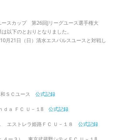
Ｊユースカップ 第26回Jリーグユース選手権大
結果は以下のとおりとなりました。
10月21日（日）清水エスパルスユースと対戦し
養和ＳＣユース
公式記録
ｎｄａ ＦＣ Ｕ－１8
公式記録
１ エストレラ姫路ＦＣ Ｕ－１８
公式記録
K：４ー３） 東京武蔵野シティＦＣ Ｕ－１8