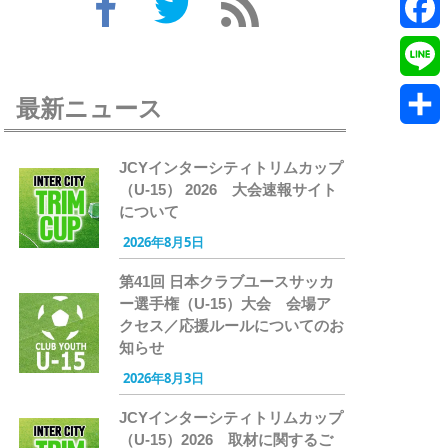
Twitte
Faceb
Line
最新ニュース
共
JCYインターシティトリムカップ
有
（U-15） 2026 大会速報サイト
について
2026年8月5日
第41回 日本クラブユースサッカ
ー選手権（U-15）大会 会場ア
クセス／応援ルールについてのお
知らせ
2026年8月3日
JCYインターシティトリムカップ
（U-15）2026 取材に関するご