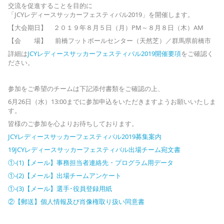
交流を促進することを目的に
「JCYレディースサッカーフェスティバル2019」を開催します。
【大会期日】 ２０１９年８月５日（月）PM～８月８日（木）AM
【会 場】 前橋フットボールセンター（天然芝）／群馬県前橋市
詳細は
JCYレディースサッカーフェスティバル2019開催要項
をご確認く
ださい。
参加をご希望のチームは下記添付書類をご確認の上、
6月26日（水）13:00までに参加申込をいただきますようお願いいたしま
す。
皆様のご参加を心よりお待ちしております。
JCYレディースサッカーフェスティバル2019募集案内
19JCYレディースサッカーフェスティバル出場チーム宛文書
①-(1)【メール】事務担当者連絡先・プログラム用データ
①-(2)【メール】出場チームアンケート
①-(3)【メール】選手･役員登録用紙
②【郵送】個人情報及び肖像権取り扱い同意書