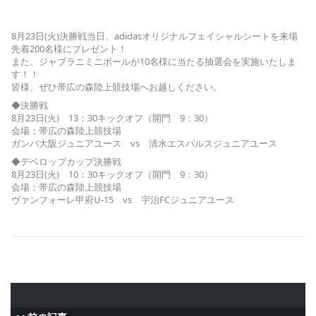
8月23日(火)決勝戦当日、adidasオリジナルフェイシャルシートを来場
先着200名様にプレゼント！
また、ジャブラニミニボールが10名様に当たる抽選会を実施いたしま
す！！
皆様、ぜひ帯広の森陸上競技場へお越しください。
◆決勝戦
8月23日(火) 13：30キックオフ（開門 9：30）
会場：帯広の森陸上競技場
ガンバ大阪ジュニアユース vs 清水エスパルスジュニアユース
◆デベロップカップ決勝戦
8月23日(火) 10：30キックオフ（開門 9：30）
会場：帯広の森陸上競技場
ヴァンフォーレ甲府U-15 vs 宇治FCジュニアユース