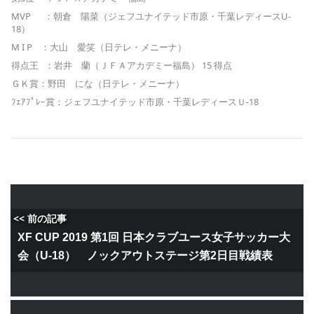
MVP ：朝倉 陽菜（ジェフユナイテッド市原・千葉レディースU-
18）
M I P ：大山 愛笑（日テレ・メニーナ）
得点王 ：岩井 蘭（ＪＦＡアカデミー福島） 15 得点
ＧＫ賞：野田 にな（日テレ・メニーナ）
ﾌｪｱﾌﾟﾚｰ賞：ジェフユナイテッド市原・千葉レディースＵ-18
<< 前の記事
XF CUP 2019 第1回 日本クラブユース女子サッカー大
会（U-18） ノックアウトステージ第2日目戦績表