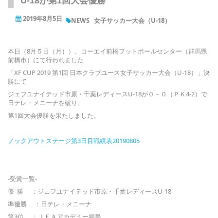
U-18が第1回大会優勝
2019年8月5日
NEWS
女子サッカー大会（U-18）
本日（8月５日（月））、コーエイ前橋フットボールセンター（群馬県
前橋市）にて行われました
「XF CUP 2019 第1回 日本クラブユース女子サッカー大会（U-18）」決
勝にて
ジェフユナイテッド市原・千葉レディースU-18が０－０（ＰＫ4-2）で
日テレ・メニーナを破り、
第1回大会優勝を果たしました。
ノックアウトステージ第3日目戦績表20190805
‐受賞一覧‐
優 勝 ：ジェフユナイテッド市原・千葉レディースU-18
準優勝 ：日テレ・メニーナ
第3位 ：ＪＦＡアカデミー福島