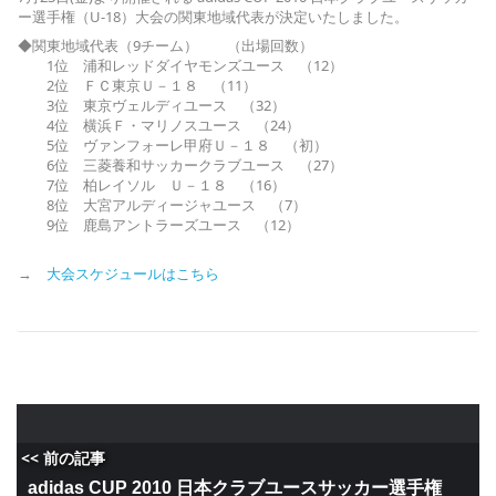
ー選手権（U-18）大会の関東地域代表が決定いたしました。
◆関東地域代表（9チーム） （出場回数）
1位 浦和レッドダイヤモンズユース （12）
2位 ＦＣ東京Ｕ－１８ （11）
3位 東京ヴェルディユース （32）
4位 横浜Ｆ・マリノスユース （24）
5位 ヴァンフォーレ甲府Ｕ－１８ （初）
6位 三菱養和サッカークラブユース （27）
7位 柏レイソル Ｕ－１８ （16）
8位 大宮アルディージャユース （7）
9位 鹿島アントラーズユース （12）
→
大会スケジュールはこちら
<< 前の記事
adidas CUP 2010 日本クラブユースサッカー選手権