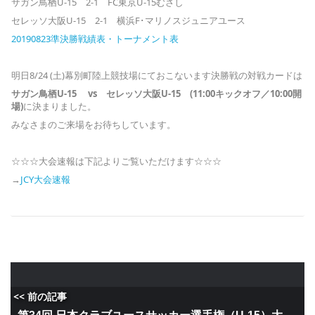
サガン鳥栖U-15 2-1 FC東京U-15むさし
セレッソ大阪U-15 2-1 横浜F･マリノスジュニアユース
20190823準決勝戦績表・トーナメント表
明日8/24 (土)幕別町陸上競技場にておこないます決勝戦の対戦カードは
サガン鳥栖U-15 vs セレッソ大阪U-15 (11:00キックオフ／10:00開
場)
に決まりました。
みなさまのご来場をお待ちしています。
☆☆☆大会速報は下記よりご覧いただけます☆☆☆
→
JCY大会速報
<< 前の記事