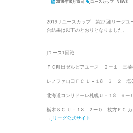
2019年10月15日
Jユースカップ
NEWS
2019Ｊユースカップ 第27回Jリーグ
合結果は以下のとおりとなりました。
Jユース1回戦
ＦＣ町田ゼルビアユース ２ー１ 三
レノファ山口ＦＣ Ｕ－１8 ６ー２ 
北海道コンサドーレ札幌Ｕ－１8 ６ー
栃木ＳＣ Ｕ－１8 ２ー０ 枚方ＦＣ
→
Jリーグ公式サイト