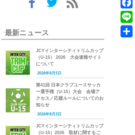
Twitte
Faceb
Line
最新ニュース
共
JCYインターシティトリムカップ
有
（U-15） 2026 大会速報サイト
について
2026年8月5日
第41回 日本クラブユースサッカ
ー選手権（U-15）大会 会場ア
クセス／応援ルールについてのお
知らせ
2026年8月3日
JCYインターシティトリムカップ
（U-15）2026 取材に関するご