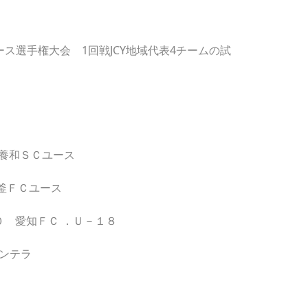
ユース選手権大会 1回戦JCY地域代表4チームの試
菱養和ＳＣユース
塩釜ＦＣユース
０ 愛知ＦＣ ．Ｕ－１８
 カンテラ