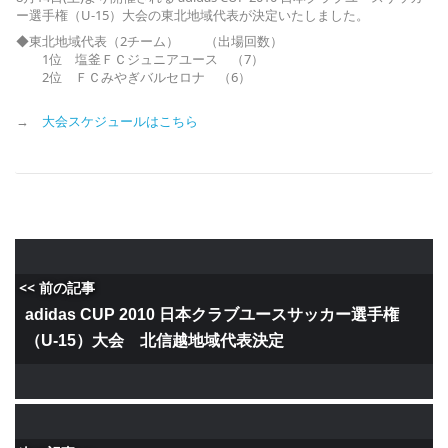
ー選手権（U-15）大会の東北地域代表が決定いたしました。
◆東北地域代表（2チーム） （出場回数）
1位 塩釜ＦＣジュニアユース （7）
2位 ＦＣみやぎバルセロナ （6）
→
大会スケジュールはこちら
<< 前の記事
adidas CUP 2010 日本クラブユースサッカー選手権
（U-15）大会 北信越地域代表決定