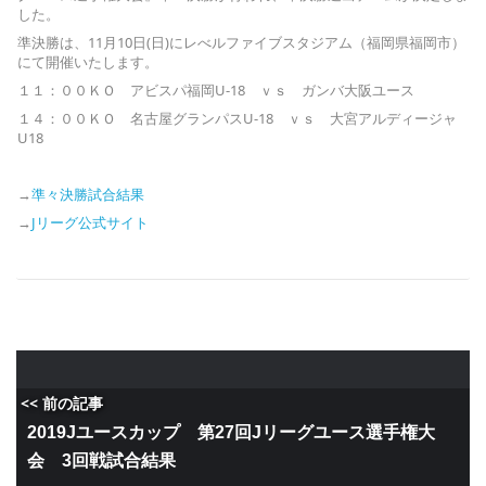
した。
準決勝は、11月10日(日)にレべルファイブスタジアム（福岡県福岡市）
にて開催いたします。
１１：００ＫＯ アビスパ福岡U-18 ｖｓ ガンバ大阪ユース
１４：００ＫＯ 名古屋グランパスU-18 ｖｓ 大宮アルディージャ
U18
→
準々決勝試合結果
→
Jリーグ公式サイト
<< 前の記事
2019Jユースカップ 第27回Jリーグユース選手権大
会 3回戦試合結果