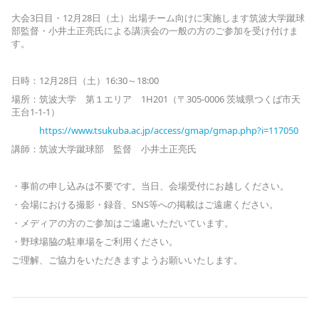
大会3日目・12月28日（土）出場チーム向けに実施します筑波大学蹴球
部監督・小井土正亮氏による講演会の一般の方のご参加を受け付けま
す。
日時：12月28日（土）16:30～18:00
場所：筑波大学 第１エリア 1H201（〒305-0006 茨城県つくば市天
王台1-1-1）
https://www.tsukuba.ac.jp/access/gmap/gmap.php?i=117050
講師：筑波大学蹴球部 監督 小井土正亮氏
・事前の申し込みは不要です。当日、会場受付にお越しください。
・会場における撮影・録音、SNS等への掲載はご遠慮ください。
・メディアの方のご参加はご遠慮いただいています。
・野球場脇の駐車場をご利用ください。
ご理解、ご協力をいただきますようお願いいたします。