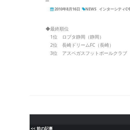
2010年8月16日
NEWS
インターシティC
◆最終順位
1位 ロプタ静岡（静岡）
2位 長崎ドリームFC（長崎）
3位 アスペガスフットボールクラブ
<< 前の記事