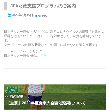
JFA財政支援プログラムのご案内
2020年5月15日
NEWS
日本サッカー協会（JFA）では、新型コロナウイルスの影響で財政的な
課題を抱えているクラブ(チーム)を対象とした、融資を計画していま
す。
クラブ(チーム)の財政状況などでお困りの場合などの緊急支援です。
ＪＦＡホームページリンク
日本サッカー協会HPは
こちら
<< 前の記事
【重要】2020年度夏季大会開催延期について