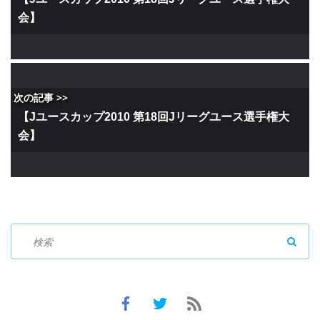
会】
次の記事 >>
【Jユースカップ2010 第18回Jリーグユース選手権大
会】
SEAR