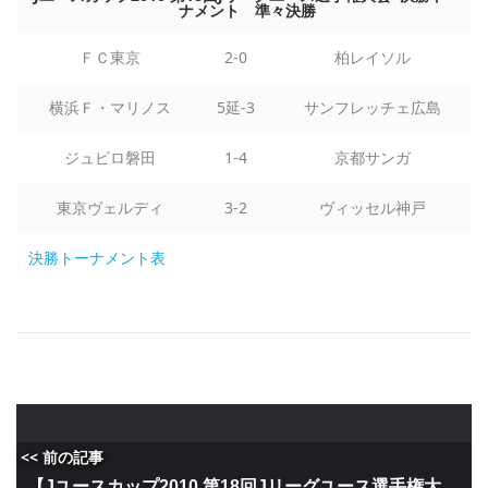
ナメント 準々決勝
ＦＣ東京
2-0
柏レイソル
横浜Ｆ・マリノス
5延-3
サンフレッチェ広島
ジュビロ磐田
1-4
京都サンガ
東京ヴェルディ
3-2
ヴィッセル神戸
決勝トーナメント表
<< 前の記事
【Jユースカップ2010 第18回Jリーグユース選手権大