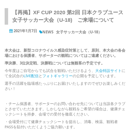
【再掲】XF CUP 2020 第2回 日本クラブユース
女子サッカー大会（U-18) ご来場について
2021年1月7日
NEWS
女子サッカー大会（U-18）
本大会は、新型コロナウイルス感染症対策として、原則、本大会の各会
場における保護者、サポーターの観戦についてはご遠慮ください。
準決勝、3位決定戦、決勝戦については無観客の予定です。
今年度はご自宅からでも試合を観戦いただけるよう、
大会特設サイト
に
て全試合の
LIVE配信
と
フォトギャラリー
の公開を予定しています。
選手の活躍を臨場感たっぷりにお届けいたしますのでぜひお楽しみくだ
さい！
・チーム保護者、サポーターのお問い合わせ先については当該各クラブ
とさせていただきます。しかしながら観戦をご希望の場合は、健康チェ
ックシートを持参、会場での受付を徹底ください。
・会場受付にて健康チェックシートを提出し、消毒、検温、観戦者
PASSを貼付いただくようご協力願います。