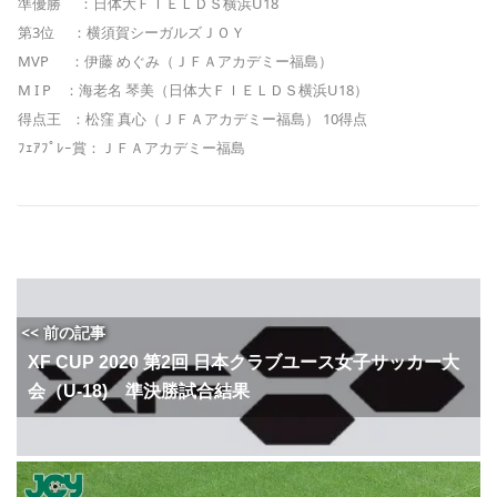
準優勝 ：日体大ＦＩＥＬＤＳ横浜U18
第3位 ：横須賀シーガルズＪＯＹ
MVP ：伊藤 めぐみ（ＪＦＡアカデミー福島）
M I P ：海老名 琴美（日体大ＦＩＥＬＤＳ横浜U18）
得点王 ：松窪 真心（ＪＦＡアカデミー福島） 10得点
ﾌｪｱﾌﾟﾚｰ賞：ＪＦＡアカデミー福島
<< 前の記事
XF CUP 2020 第2回 日本クラブユース女子サッカー大
会（U-18) 準決勝試合結果