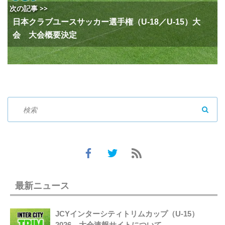
次の記事 >>
日本クラブユースサッカー選手権（U-18／U-15）大
会 大会概要決定
SEAR
最新ニュース
JCYインターシティトリムカップ（U-15）
2026 大会速報サイトについて