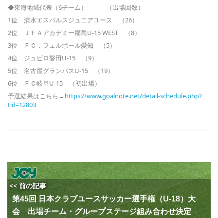
◆東海地域代表（6チーム） （出場回数）
1位 清水エスパルスジュニアユース （26）
2位 ＪＦＡアカデミー福島U-15 WEST （8）
3位 ＦＣ．フェルボール愛知 （5）
4位 ジュビロ磐田U-15 （9）
5位 名古屋グランパスU-15 （19）
6位 ＦＣ岐阜U-15 （初出場）
予選結果はこちら→
https://www.goalnote.net/detail-schedule.php?
tid=12803
<< 前の記事
第45回 日本クラブユースサッカー選手権（U-18）大
会 出場チーム・グループステージ組み合わせ決定